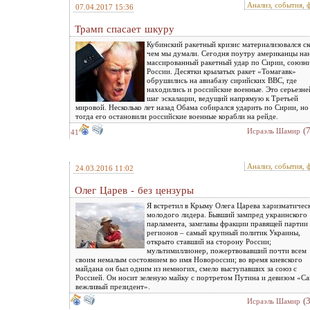
Анализ, события, 
07.04.2017 15:36
Трамп спасает шкуру
Кубинский ракетный кризис материализовался ск
чем мы думали. Сегодня поутру американцы на
массированный ракетный удар по Сирии, союзн
России. Десятки крылатых ракет «Томагавк»
обрушились на авиабазу сирийских ВВС, где
находились и российские военные. Это серьезн
шаг эскалации, ведущий напрямую к Третьей
мировой. Несколько лет назад Обама собирался ударить по Сирии, но
тогда его остановили российские военные корабли на рейде.
(
Исраэль Шамир
41
Анализ, события, 
24.03.2016 11:02
Олег Царев - без цензуры
Я встретил в Крыму Олега Царева харизматичес
молодого лидера. Бывший зампред украинского
парламента, замглавы фракции правящей партии
регионов – самый крупный политик Украины,
открыто ставший на сторону России;
мультимиллионер, пожертвовавший почти всем
своим немалым состоянием во имя Новороссии; во время киевского
майдана он был одним из немногих, смело выступавших за союз с
Россией. Он носит зеленую майку с портретом Путина и девизом «С
вежливый президент».
(
Исраэль Шамир