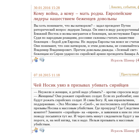
Анализ, события, 
30.01.2016 15:28
Кому война, а кому – мать родна. Европейские
лидеры нашествием беженцев довольны
Вы хоть понимаете, что вы натворили? – задал президент Путин
риторический вопрос лидерам Запада. Он имел в виду раскуроченны
Ближний Восток и волны мигрантов и беженцев, захлестнувшие Евро
Судя по народным реакциям, россияне склонны считать нашествие
беженцев – бедой для Европы. Но лидеры Европы так вовсе не счита
Они понимают, что они натворили, и этим довольны, не сомневайтесь
Владимир Владимирович. Причем довольны дважды. «Зеленый свет»
беженцам из Сирии ударил по сирийской армии президента Башара А
(
Исраэль Шамир
1
Преступны
07.10.2015 11:18
Чей Носик увяз в призывах убивать сирийцев
— Неужели и женщин, и детей надо убивать? – кротко спросила веду
— Женщины? Они рожают сирийских солдат. Если их разбомбят, они
будут рожать сирийских солдат. И слава Богу. Я, как израильтянин,
поддерживаю. «Эхо Москвы» и «Сноб», не постеснялись опубликова
призывы Носика к массовым убийствам. Где прокурор? Где Следстве
комитет? Замените «сирийцев» на «евреев», и заявления к ним по это
поводу посыпятся тут же. И через пять минут следователи будут у ва
пороге, и, на мой взгляд, так и надо. Нельзя призывать к массовым
убийствам.
(
Исраэль Шамир
2