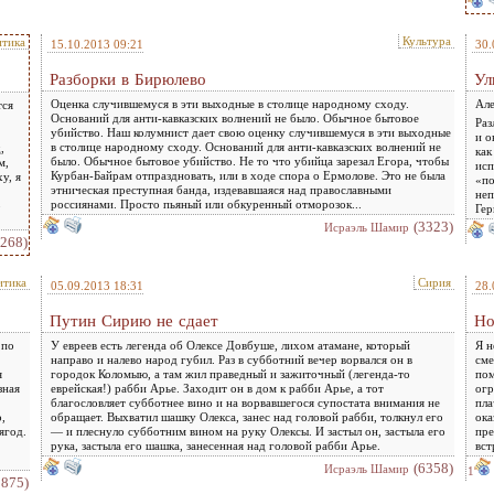
Культура
тика
15.10.2013 09:21
30.
Разборки в Бирюлево
Ул
Оценка случившемуся в эти выходные в столице народному сходу.
Але
тся
Оснований для анти-кавказских волнений не было. Обычное бытовое
Раз
убийство. Наш колумнист дает свою оценку случившемуся в эти выходные
и о
в столице народному сходу. Оснований для анти-кавказских волнений не
,
как
было. Обычное бытовое убийство. Не то что убийца зарезал Егора, чтобы
м,
исп
Курбан-Байрам отпраздновать, или в ходе спора о Ермолове. Это не была
у, я
«по
этническая преступная банда, издевавшаяся над православными
неп
россиянами. Просто пьяный или обкуренный отморозок...
о
Гер
(3323)
Исраэль Шамир
3268)
итика
Сирия
05.09.2013 18:31
28.
Путин Сирию не сдает
Но
 по
У евреев есть легенда об Олексе Довбуше, лихом атамане, который
Я н
направо и налево народ губил. Раз в субботний вечер ворвался он в
сме
я
городок Коломыю, а там жил праведный и зажиточный (легенда-то
пом
зная
еврейская!) рабби Арье. Заходит он в дом к рабби Арье, а тот
огр
благословляет субботнее вино и на ворвавшегося супостата внимания не
пла
,
обращает. Выхватил шашку Олекса, занес над головой рабби, толкнул его
ока
ягод.
— и плеснуло субботним вином на руку Олексы. И застыл он, застыла его
пре
рука, застыла его шашка, занесенная над головой рабби Арье.
вст
(6358)
Исраэль Шамир
1
2875)