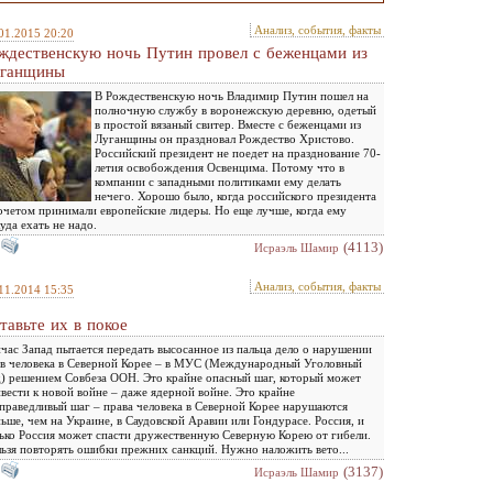
Анализ, события, факты
01.2015 20:20
ждественскую ночь Путин провел с беженцами из
ганщины
В Рождественскую ночь Владимир Путин пошел на
полночную службу в воронежскую деревню, одетый
в простой вязаный свитер. Вместе с беженцами из
Луганщины он праздновал Рождество Христово.
Российский президент не поедет на празднование 70-
летия освобождения Освенцима. Потому что в
компании с западными политиками ему делать
нечего. Хорошо было, когда российского президента
очетом принимали европейские лидеры. Но еще лучше, когда ему
уда ехать не надо.
(4113)
Исраэль Шамир
Анализ, события, факты
11.2014 15:35
тавьте их в покое
час Запад пытается передать высосанное из пальца дело о нарушении
в человека в Северной Корее – в МУС (Международный Уголовный
) решением Совбеза ООН. Это крайне опасный шаг, который может
вести к новой войне – даже ядерной войне. Это крайне
праведливый шаг – права человека в Северной Корее нарушаются
ьше, чем на Украине, в Саудовской Аравии или Гондурасе. Россия, и
ько Россия может спасти дружественную Северную Корею от гибели.
ьзя повторять ошибки прежних санкций. Нужно наложить вето...
(3137)
Исраэль Шамир