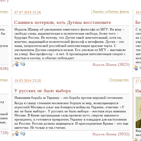
3897)
итика
Анализ, события, факты
07.07.2014 15:26
16.
Славянск потеряли, хоть Дугина восстановите
Бе
нта
Исраэль Шамир об увольнении известного философа из МГУ: На кону –
С т
о бы
свобода слова, академическая и политическая свобода, более того –
спо
будущее России. Не потому, что Дугин такой замечательный, хотя он,
на 
конечно, выдающийся политический философ и метафизик. Дугин – это
укр
путем
наша, патриотической российской интеллигенции красная черта. С
сво
–
увольнением Дугина смиряться нельзя. Его уволили из МГУ – выставили
чис
на улицу. Был профессор – и нет. А прозападная интеллигенция спорит с
зап
властью в охотку, и обычно побеждает.
нуж
нео
(3825)
Исраэль Шамир
2
5638)
итика
Государство
10.03.2014 23:20
27.
У русских не было выбора
Ни
Нынешняя борьба за Украину – это борьба против мировой гегемонии
род
Когда я слышу стенания московских борцов за мир, возмущающихся
о
агрессией Москвы и ужас как боящихся войны на Украине, отвечаю: «У
вас не было выбора». У русских не было выбора – жесткая игра навязана
чиной
Москве. В Киеве прозападные силы провели путч, свергли законного
аршем
президента, и готовятся превратить Украину в плацдарм для наступления
ные,
на Россию. Россия должна защищаться. И присоединение Крыма – это еще
цветочки. Не только я так считаю.
Кер
5729)
(5932)
Исраэль Шамир
6
мал