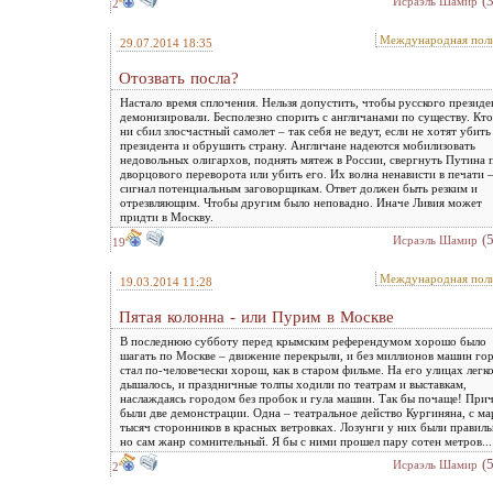
(
Исраэль Шамир
2
Международная пол
29.07.2014 18:35
Отозвать посла?
Настало время сплочения. Нельзя допустить, чтобы русского президе
демонизировали. Бесполезно спорить с англичанами по существу. Кт
ни сбил злосчастный самолет – так себя не ведут, если не хотят убить
президента и обрушить страну. Англичане надеются мобилизовать
недовольных олигархов, поднять мятеж в России, свергнуть Путина 
дворцового переворота или убить его. Их волна ненависти в печати 
сигнал потенциальным заговорщикам. Ответ должен быть резким и
отрезвляющим. Чтобы другим было неповадно. Иначе Ливия может
придти в Москву.
(
Исраэль Шамир
19
Международная пол
19.03.2014 11:28
Пятая колонна - или Пурим в Москве
В последнюю субботу перед крымским референдумом хорошо было
шагать по Москве – движение перекрыли, и без миллионов машин го
стал по-человечески хорош, как в старом фильме. На его улицах легк
дышалось, и праздничные толпы ходили по театрам и выставкам,
наслаждаясь городом без пробок и гула машин. Так бы почаще! При
были две демонстрации. Одна – театральное действо Кургиняна, с м
тысяч сторонников в красных ветровках. Лозунги у них были правиль
но сам жанр сомнительный. Я бы с ними прошел пару сотен метров...
(
Исраэль Шамир
2