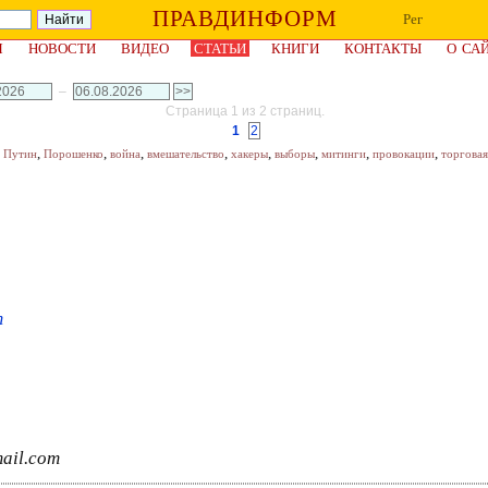
ПРАВДИНФОРМ
Рег
Я
НОВОСТИ
ВИДЕО
СТАТЬИ
КНИГИ
КОНТАКТЫ
О СА
–
Страница 1 из 2 страниц.
1
2
,
,
,
,
,
,
,
,
,
Путин
Порошенко
война
вмешательство
хакеры
выборы
митинги
провокации
торговая
m
mail.com