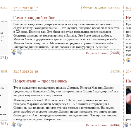
,ложь
Международная политика
17.08.2013 08:57
02.
Гимн холодной войне
Не
Сейчас я скажу непопулярную вещь и вызову гнев читателей на свою
Про
седую голову: холодная война — это лучшее, звездное время человечества
зат
в ХХ веке. Именно так. Это была короткая передышка перед наездом
при
ил
бескомпромиссного тоталитаризма с Запада. Это было время выбора.
Лет
 он
Можно было поддерживать красного дракона, а можно — зеленую жабу.
а ч
 и
Можно было лавировать. Маленькие и средние страны объявляли себя
осв
«неприсоединившимися». За их голоса шла конкуренция. А сейчас…
вид
уст
(2448)
Исраэль Шамир
осв
4571)
1
рядки
Сирия
23.07.2013 21:49
20.
Подсчитали – прослезились
На
онь
Тут и появляется несекретное письмо Демпси. Генерал Мартин Демпси
предупредил Конгресс США, что интервенция в Сирии будет дорогой и с
о
непредсказуемыми последствиями.
Многие российские СМИ, включая «КП», отреагировали на письмо
генерала Мартина Демпси Конгрессу США о планах интервенции в
м
Сирии, и, как правило, поняли это как призыв к интервенции. На самом
деле, наоборот, в своем письме Демпси предупреждает, что интервенция
ирных
будет дорогой и с непредсказуемыми последствиями. Так прочли письмо
и ведущие западные обозреватели.
реа
2705)
(4084)
Исраэль Шамир