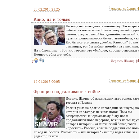
Анализ, события, 
28.02.2015 21:25
Кино, да и только
Не могу не позавидовать покойному. Такая крас
гибель, на мосту возле Кремля, под легкий чудн
снежок, рядом с юной блондинкой-киевлянкой, 
пуль из проносившегося белого автомобиля, - к
Кто бы мог это снять? Джеймс Камерон? Точно
Звягинцев, тот бы выбрал помойку за супермарк
Да и блондинка… Тот, кто готовил это убийство, хорошо относился 
Немцову, убил его любя.
(
Исраэль Шамир
2
Анализ, события, 
12.01.2015 00:05
Францию подталкивают к войне
Исраэль Шамир об израильских выгодополучате
теракта в Париже
Россия ушла на долгие новогодние каникулы, но
история на этот раз не знала покоя. Пока вы
возвращаетесь к нормальному быту после
продолжительного перерыва, возник новый кру
поворот истории – атлантический Запад готов
«простить» Россию, если та поддержит его нов
поход на Восток. Реальность – или история? - иногда ведет себя, как
редактор газеты.