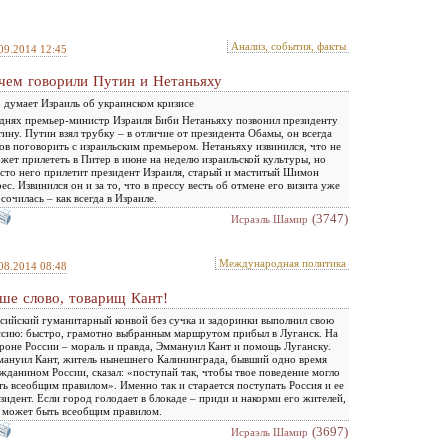
Анализ, события, факты
09.2014 12:45
чем говорили Путин и Нетаньяху
 думает Израиль об украинском кризисе
днях премьер-министр Израиля Биби Нетаньяху позвонил президенту
ину. Путин взял трубку – в отличие от президента Обамы, он всегда
ов поговорить с израильским премьером. Нетаньяху извинился, что не
жет прилететь в Питер в июне на неделю израильской культуры, но
сто него прилетит президент Израиля, старый и маститый Шимон
ес. Извинился он и за то, что в прессу весть об отмене его визита уже
сочилась – как всегда в Израиле.
(3747)
Исраэль Шамир
Международная политика
08.2014 08:48
ше слово, товарищ Кант!
сийский гуманитарный конвой без сучка и задоринки выполнил свою
сию: быстро, грамотно выбранным маршрутом прибыл в Луганск. На
роне России – мораль и правда, Эммануил Кант и помощь Луганску.
ануил Кант, житель нынешнего Калининграда, бывший одно время
жданином России, сказал: «поступай так, чтобы твое поведение могло
ть всеобщим правилом». Именно так и старается поступать Россия и ее
зидент. Если город голодает в блокаде – приди и накорми его жителей,
 может быть всеобщим правилом.
(3697)
Исраэль Шамир