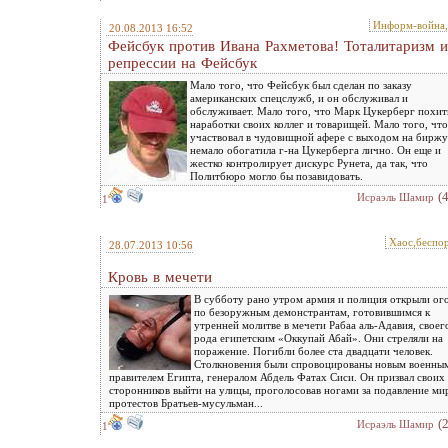
Информ-война
20.08.2013 16:52
Фейсбук против Ивана Рахметова! Тоталитаризм и
репрессии на Фейсбук
Мало того, что Фейсбук был сделан по заказу
американских спецслужб, и он обслуживал и
обслуживает. Мало того, что Марк Цукерберг похит
наработки своих коллег и товарищей. Мало того, что
участвовал в чудовищной афере с выходом на биржу
немало обогатила г-на Цукерберга лично. Он еще и
жестко контролирует дискурс Рунета, да так, что
Политбюро могло бы позавидовать.
(
Исраэль Шамир
1
Хаос,беспо
28.07.2013 10:56
Кровь в мечети
В субботу рано утром армия и полиция открыли ог
по безоружным демонстрантам, готовившимся к
утренней молитве в мечети Рабаа аль-Адавия, своег
рода египетским «Оккупай Абай». Они стреляли на
поражение. Погибли более ста двадцати человек.
Столкновения были спровоцированы новым военны
правителем Египта, генералом Абдель Фатах Сиси. Он призвал своих
сторонников выйти на улицы, проголосовав ногами за подавление м
протестов Братьев-мусульман...
(
Исраэль Шамир
1