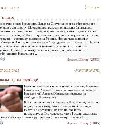
Политика
08.2013 17:03
 тяните
волочки с освобождением Эдварда Сноудена из его добровольного
очения в аэропорту Шереметьево, возможно, вызваны банальными
чинами: секретарша в отпуске, ксерокс сломан, глава отдела простыл.
о, в конце концов! Но это производит тяжелое и неверное впечатление,
то хуже – усиливает давление на Россию. Чем дольше затянется
обождение Сноудена, тем тяжелее будет давление. Противники России
ят в задержке признак нерешительности, слабости, готовности
упить. Прибавьте к этому сложный расклад, образовавшийся с
обождением Навального...
(2883)
Исраэль Шамир
Преступный мир
07.2013 03:25
вальный на свободе
Была ли политическая подоплека в суде над Алексеем
Навальным Алексей Навальный оказался на свободе...
Надолго ли? Алексей Навальный оказался на
свободе... Надолго ли?
Как ни относиться к приговору Навального, нельзя не
порадоваться тому, что его выпустили свободно
гулять до апелляции, да еще по протесту
прокуратуры. Это означает, что в России сложилась
льная сложная система судопроизводства с ее противовесами...
(1905)
Исраэль Шамир