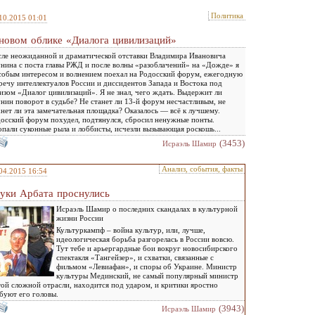
Политика
10.2015 01:01
новом облике «Диалога цивилизаций»
ле неожиданной и драматической отставки Владимира Ивановича
нина с поста главы РЖД и после волны «разоблачений» на «Дожде» я
собым интересом и волнением поехал на Родосский форум, ежегодную
речу интеллектуалов России и диссидентов Запада и Востока под
изом «Диалог цивилизаций». Я не знал, чего ждать. Выдержит ли
нин поворот в судьбе? Не станет ли 13-й форум несчастливым, не
нет ли эта замечательная площадка? Оказалось — всё к лучшему.
осский форум похудел, подтянулся, сбросил ненужные понты.
пали суконные рыла и лоббисты, исчезли вызывающая роскошь...
(3453)
Исраэль Шамир
Анализ, события, факты
04.2015 16:54
уки Арбата проснулись
Исраэль Шамир о последних скандалах в культурной
жизни России
Культуркампф – война культур, или, лучше,
идеологическая борьба разгорелась в России вовсю.
Тут тебе и арьергардные бои вокруг новосибирского
спектакля «Тангейзер», и схватки, связанные с
фильмом «Левиафан», и споры об Украине. Министр
культуры Мединский, не самый популярный министр
той сложной отрасли, находится под ударом, и критики яростно
буют его головы.
(3943)
Исраэль Шамир