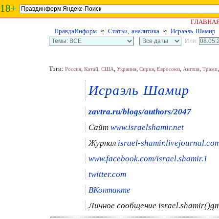
18+
ГЛАВНА
ПравдаИнформ
≈
Статьи, аналитика
≈
Исраэль Шамир
Или:
Тэги:
,
,
,
,
,
,
,
Россия
Китай
США
Украина
Сирия
Евросоюз
Англия
Трамп
Исраэль Шамир
zavtra.ru/blogs/authors/2047
Сайт
www.israelshamir.net
Журнал
israel-shamir.livejournal.co
www.facebook.com/israel.shamir.1
twitter.com
ВКонтакте
Личное сообщение israel.shamir()g