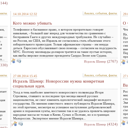
5144)
факты
Анализ, события, факты
14.10.2014 12:32
29.
Кого можно убивать
О 
ков,
Телефонное и басманное право, о котором презрительно говорят
Что
навальные, - большой шаг вперед для человечества по сравнению с
На 
сию —
бесправием Гааги и других международных трибуналов. Не случайно –
Пут
,
ни Россия, ни США, ни Израиль не согласились стать объектами этого
гот
 в
избирательного правосудия. Только африканские страны – им некуда
смо
ее
деться. Евросоюз обуславливает свою помощь – согласием на подсудность
вме
МУС. Поэтому миллиарды долларов тратятся на такие пустые истории,
Пер
ые
как якобы зверское поведение президента Сьерра-Леоне или Судана.
про
х...
(2767)
Исраэль Шамир
3330)
факты
Анализ, события, факты
27.08.2014 15:45
27.
Исраэль Шамир: Новороссии нужна конкретная
Ва
социальная идея.
атает
Рос
Уход в тень наиболее заметного новоросского полководца Игоря
мис
Стрелкова, ставшего за последние три месяца иконой русских
сто
националистов, не смог изменить идеологический ландшафт молодого
ация
Эмм
государства. По мнению известного левого публициста Исраэля Шамира,
гра
по этой причине, несмотря на успешное наступление добровольческой
ста
армии и поражения хунты, восстанию так и не удалось привлечь широкие
нная
пре
народные массы не только в Киеве, Сумах и Полтаве, но и в границах
до
это
Малороссии. Экспертное мнение Исраэля Шамира...
не
(4324)
Исраэль Шамир
3