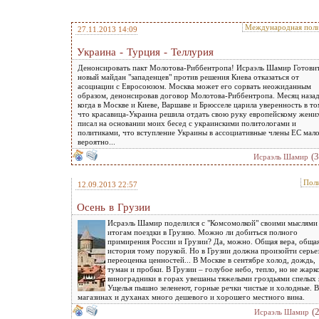
Международная поли
27.11.2013 14:09
Украина - Турция - Теллурия
Денонсировать пакт Молотова-Риббентропа! Исраэль Шамир Готови
новый майдан "западенцев" против решения Киева отказаться от
асоциации с Евросоюзом. Москва может его сорвать неожиданным
образом, денонсировав договор Молотова-Риббентропа. Месяц назад
когда в Москве и Киеве, Варшаве и Брюсселе царила уверенность в то
что красавица-Украина решила отдать свою руку европейскому жених
писал на основании моих бесед с украинскими политологами и
политиками, что вступление Украины в ассоциативные члены ЕС мал
вероятно...
(
Исраэль Шамир
Пол
12.09.2013 22:57
Осень в Грузии
Исраэль Шамир поделился с "Комсомолкой" своими мыслями
итогам поездки в Грузию. Можно ли добиться полного
примирения России и Грузии? Да, можно. Общая вера, обща
история тому порукой. Но в Грузии должна произойти серье
переоценка ценностей... В Москве в сентябре холод, дождь,
туман и пробки. В Грузии – голубое небо, тепло, но не жарко
виноградники в горах увешаны тяжелыми гроздьями спелых 
Ущелья пышно зеленеют, горные речки чистые и холодные. В
магазинах и духанах много дешевого и хорошего местного вина.
(
Исраэль Шамир