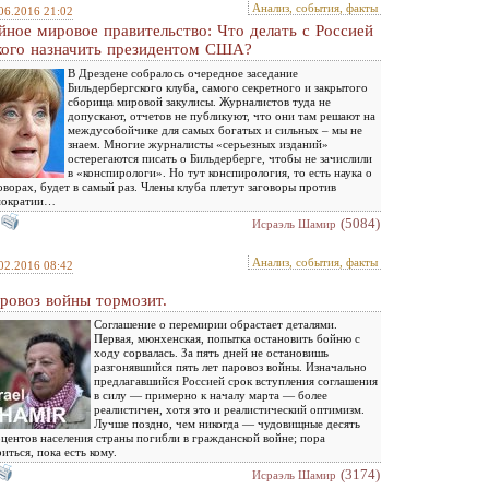
Анализ, события, факты
06.2016 21:02
йное мировое правительство: Что делать с Россией
кого назначить президентом США?
В Дрездене собралось очередное заседание
Бильдербергского клуба, самого секретного и закрытого
сборища мировой закулисы. Журналистов туда не
допускают, отчетов не публикуют, что они там решают на
междусобойчике для самых богатых и сильных – мы не
знаем. Многие журналисты «серьезных изданий»
остерегаются писать о Бильдерберге, чтобы не зачислили
в «конспирологи». Но тут конспирология, то есть наука о
оворах, будет в самый раз. Члены клуба плетут заговоры против
мократии…
(5084)
Исраэль Шамир
Анализ, события, факты
02.2016 08:42
ровоз войны тормозит.
Соглашение о перемирии обрастает деталями.
Первая, мюнхенская, попытка остановить бойню с
ходу сорвалась. За пять дней не остановишь
разгонявшийся пять лет паровоз войны. Изначально
предлагавшийся Россией срок вступления соглашения
в силу — примерно к началу марта — более
реалистичен, хотя это и реалистический оптимизм.
Лучше поздно, чем никогда — чудовищные десять
центов населения страны погибли в гражданской войне; пора
иться, пока есть кому.
(3174)
Исраэль Шамир