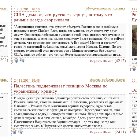
факты
Международная политика
13.02.2015 10:10
14.
США думают, что русские свернут, потому что
Ро
раньше всегда сворачивали
Лу
ивая
"Американцы считают, что сумеют обыграть Россию в свою любимую
ый
народную игру Chicken Race, когда две машины едут навстречу друг
от
другу. Они всегда побеждали русских в этой игре, потому что русские не
ино!
такие рисковые, а американцы по характеру более рисковые. Они и сейчас
 не
думают, что русские вот-вот свернут. А Бог знает! Может и свернут", -
етом.
говорит известный публицист, левый журналист Исраэль Шамир. По его
к
словам, очередной этап переговоров в Минске вторичен без участия
США, главное сейчас - это то, как будет развиваться американская игра...
с п
4392)
(4217)
Исраэль Шамир
1
ник
1
факты
Анализ, события, факты
24.11.2014 18:48
03.
Палестина поддерживает позицию Москвы по
Ос
украинскому кризису
лях
Сей
Иногда нужно решительно демонстрировать свою позицию, считают в
пра
Рамалле Рамалла, столица автономной Палестины, растет как на дрожжах.
Суд
Я помню – Рамалла была маленьким горным курортом, куда летом
при
съезжались зажиточные эффенди из монархий Персидского залива, пили
нес
арак (анисовую водку) и смотрели танец живота. Вечера там прохладные
мен
даже в августе, тем паче сейчас, в ноябре. Здесь располагается
той
тол
Палестинская Национальная Администрация – до тех пор, когда они
Нел
смогут переехать в Иерусалим в десяти километрах отсюда.
ый
(2411)
1
Исраэль Шамир