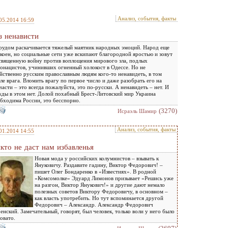
Анализ, события, факты
05.2014 16:59
з ненависти
рудом раскачивается тяжелый маятник народных эмоций. Народ еще
коен, но социальные сети уже вскипают благородной яростью и зовут
священную войну против воплощения мирового зла, подлых
онацистов, учинивших огненный холокост в Одессе. Но не
йственно русским православным людям кого-то ненавидеть, в том
ле врага. Вломить врагу по первое число и даже разобрать его на
части – это всегда пожалуйста, это по-русски. А ненавидеть – нет. И
ды в этом нет. Долой похабный Брест-Литовский мир Украина
бходима России, это бесспорно.
(3270)
Исраэль Шамир
Анализ, события, факты
01.2014 14:55
кто не даст нам избавленья
Новая мода у российских колумнистов – взывать к
Януковичу. Раздавите гадину, Виктор Федорович! –
пишет Олег Бондаренко в «Известиях». В родной
«Комсомолке» Эдуард Лимонов призывает «Решись уже
на разгон, Виктор Янукович!» и другие дают немало
полезных советов Виктору Федоровичу, в основном –
как власть употребить. Но тут вспоминается другой
Федорович – Александр. Александр Федорович
енский. Замечательный, говорят, был человек, только воли у него было
овато.