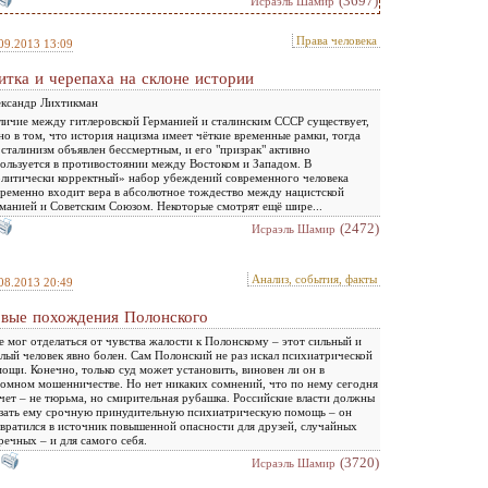
(3697)
Исраэль Шамир
Права человека
09.2013 13:09
итка и черепаха на склоне истории
ксандр Лихтикман
личие между гитлеровской Германией и сталинским СССР существует,
но в том, что история нацизма имеет чёткие временные рамки, тогда
 сталинизм объявлен бессмертным, и его "призрак" активно
ользуется в противостоянии между Востоком и Западом. В
литически корректный» набор убеждений современного человека
ременно входит вера в абсолютное тождество между нацистской
манией и Советским Союзом. Некоторые смотрят ещё шире...
(2472)
Исраэль Шамир
Анализ, события, факты
08.2013 20:49
вые похождения Полонского
е мог отделаться от чувства жалости к Полонскому – этот сильный и
лый человек явно болен. Сам Полонский не раз искал психиатрической
ощи. Конечно, только суд может установить, виновен ли он в
омном мошенничестве. Но нет никаких сомнений, что по нему сегодня
чет – не тюрьма, но смирительная рубашка. Российские власти должны
зать ему срочную принудительную психиатрическую помощь – он
вратился в источник повышенной опасности для друзей, случайных
речных – и для самого себя.
(3720)
Исраэль Шамир