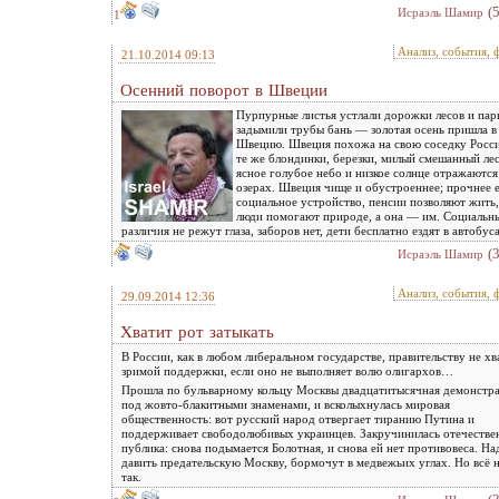
(
Исраэль Шамир
1
Анализ, события, 
21.10.2014 09:13
Осенний поворот в Швеции
Пурпурные листья устлали дорожки лесов и пар
задымили трубы бань — золотая осень пришла в
Швецию. Швеция похожа на свою соседку Рос
те же блондинки, березки, милый смешанный лес
ясное голубое небо и низкое солнце отражаются
озерах. Швеция чище и обустроеннее; прочнее 
социальное устройство, пенсии позволяют жить,
люди помогают природе, а она — им. Социальн
различия не режут глаза, заборов нет, дети бесплатно ездят в автобуса
(
Исраэль Шамир
Анализ, события, 
29.09.2014 12:36
Хватит рот затыкать
В России, как в любом либеральном государстве, правительству не хв
зримой поддержки, если оно не выполняет волю олигархов…
Прошла по бульварному кольцу Москвы двадцатитысячная демонстр
под жовто-блакитными знаменами, и всколыхнулась мировая
общественность: вот русский народ отвергает тиранию Путина и
поддерживает свободолюбивых украинцев. Закручинилась отечестве
публика: снова подымается Болотная, и снова ей нет противовеса. На
давить предательскую Москву, бормочут в медвежьих углах. Но всё 
так.