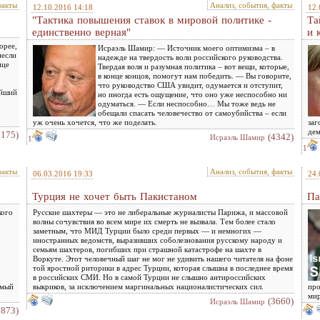
факты
Анализ, события, факты
12.10.2016 14:18
12.
"Тактика повышения ставок в мировой политике -
Та
единственно верная"
и 
орее,
Исраэль Шамир: — Источник моего оптимизма – в
несли
надежде на твердость воли российского руководства.
ице
Твердая воля и разумная политика – вот вещи, которые,
в конце концов, помогут нам победить. — Вы говорите,
что руководство США увидит, одумается и отступит,
ейший
но иногда есть ощущение, что оно уже неспособно ни
одуматься. — Если неспособно… Мы тоже ведь не
обещали спасать человечество от самоубийства – если
уж очень хочется, что же поделать.
заг
де
7175)
(4342)
Исраэль Шамир
1
1
факты
Анализ, события, факты
06.03.2016 19:33
24.
Турция не хочет быть Пакистаном
Па
кого
Русские шахтеры — это не либеральные журналисты Парижа, и массовой
волны сочувствия во всем мире их смерть не вызвала. Тем более стало
заметным, что МИД Турции было среди первых — и немногих —
иностранных ведомств, выразивших соболезнования русскому народу и
семьям шахтеров, погибших при страшной катастрофе на шахте в
Воркуте. Этот человечный шаг не мог не удивить нашего читателя на фоне
той яростной риторики в адрес Турции, которая слышна в последнее время
в российских СМИ. Но в самой Турции не слышно антироссийских
амый
выкриков, за исключением маргинальных националистических сил.
про
мир
(3660)
Исраэль Шамир
3873)