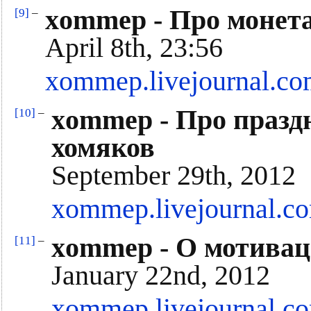
xommep - Про монет
[9]
–
April 8th, 23:56
xommep.livejournal.co
xommep - Про праздн
[10]
–
хомяков
September 29th, 2012
xommep.livejournal.c
xommep - О мотивац
[11]
–
January 22nd, 2012
xommep.livejournal.c