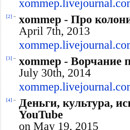
xommep.livejournal.co
xommep - Про колони
[2]
–
April 7th, 2013
xommep.livejournal.co
xommep - Ворчание 
[3]
–
July 30th, 2014
xommep.livejournal.co
Деньги, культура, ис
[4]
–
YouTube
on May 19, 2015