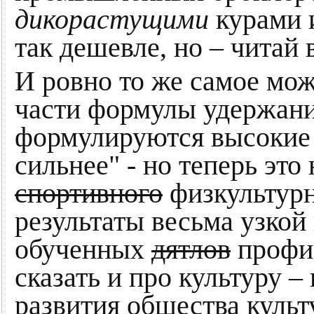
дикорастущими
курами 
так дешевле, но – читай
И ровно то же самое мож
части формулы удержания
формулируются высокие 
сильнее" - но теперь эт
спортивного
физкультурн
результаты весьма узкой
обученных
дятлов
профи.
сказать и про культуру –
развития общества культ