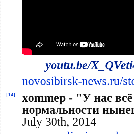
youtu.be/X_QVeti
novosibirsk-news.ru/st
xommep - "У нас всё
[14]
–
нормальности ныне
July 30th, 2014