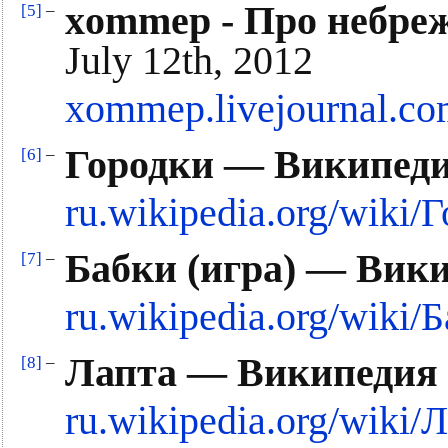
xommep - Про небреж
[5]
–
July 12th, 2012
xommep.livejournal.co
Городки — Википед
[6]
–
ru.wikipedia.org/wiki/
Бабки (игра) — Вик
[7]
–
ru.wikipedia.org/wiki/
Лапта — Википедия
[8]
–
ru.wikipedia.org/wiki/