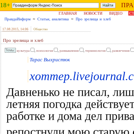
18+
ПР
ГЛАВНАЯ
НОВОСТИ
ВИДЕО
СТ
ПравдаИнформ
≈
Статьи, аналитика
≈
Про зрелища и хлеб
17.08.2015
, 14:06
Общество
Про зрелища и хлеб
,
,
,
,
культура
психология
размышления
терминология
развлечения
Тарас Выхристюк
xommep.livejournal.
Давненько не писал, лиш
летняя погодка действуе
работке и дома дел прива
репостнули мою старую 