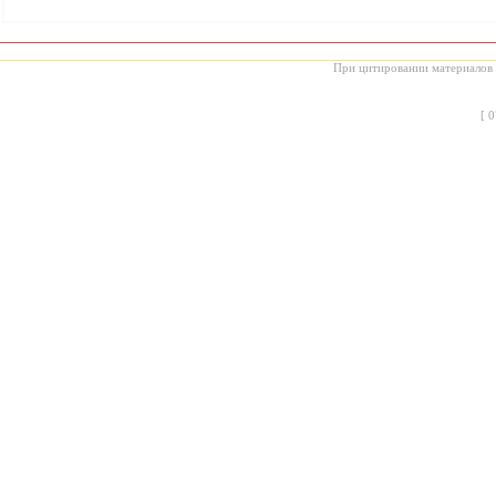
При цитировании материалов с
[
0