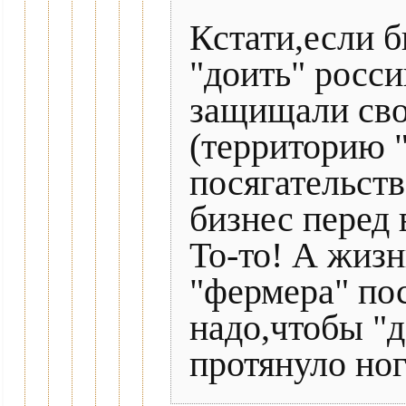
Кстати,если б
"доить" росс
защищали св
(территорию 
посягательств
бизнес перед
То-то! А жизн
"фермера" по
надо,чтобы "д
протянуло но