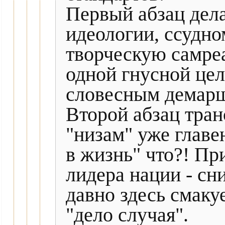
Первый абзац дела
идеологии, ссудно
творческую самреа
одной гнусной цел
словесным демарш
Второй абзац тран
"низам" уже глав
в жизнь" что?! Пр
лидера нации - сн
давно здесь смаку
"дело случая".