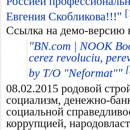
Россией профессиональн
[
"
Евгения Скобликова!!!
Ссылка на демо-версию 
"
BN.com | NOOK Book 
cerez revoluciu, pere
[
"
by T/O "Neformat"
08.02.2015 родовой стро
социализм, денежно-бан
социальной справедливос
коррупцией, народовлас