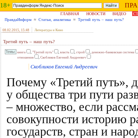
18+
ПР
ГЛАВНАЯ
НОВОСТИ
ВИДЕО
СТ
ПравдаИнформ
≈
Статьи, аналитика
≈
Третий путь – наш путь?
08.02.2015
, 15:48
Литература и Кино
Третий путь – наш путь?
,
,
,
,
книга
"Третий путь"
власть
строй
денежно-банковская система
,
отношения
Скобликов Евгений Андреевич
Скобликов Евгений Андреевич
Почему «Третий путь», д
у общества три пути раз
– множество, если рассм
совокупности историю 
государств, стран и наро