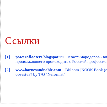
Ссылки
[1]
–
poweroflooters.blogspot.ru
– Власть мародёров - в
продолжающего происходить с Россией профессиона
[2]
–
www.barnesandnoble.com
– BN.com | NOOK Book (eBoo
obsestva? by T/O "Neformat"