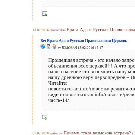
Врата Ада и Русская Православн
13.02.2016
akurochkin
Re: Врата Ада и Русская Православная Церковь
от
ВОДОВАЛ
13.02.2016 16:17
Прошедшая встреча - это начало запр
объединения всех церквей!!! А что пр
наше спасение это вспомнить нашу мн
нашу древнюю веру первопредков – И
Читайте:
новости.ru-an.info/новости/ религия-
видео-новости.ru-an.info/новости/рел
часть-14/
Почему стала возможна встреча?
(
07.02.2016
antiseptic