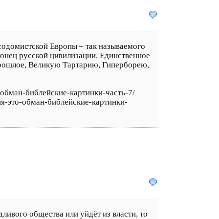
содомистской Европы – так называемого
конец русской цивилизации. Единственное
прошлое, Великую Тартарию, Гиперборею,
о-обман-библейские-картинки-часть-7/
ия-это-обман-библейские-картинки-
ливого общества или уйдёт из власти, то