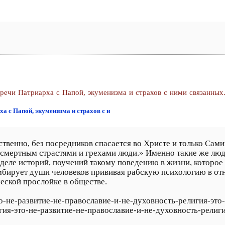
речи Патриарха с Папой, экуменизма и страхов с ними связанных
а с Папой, экуменизма и страхов с н
твенно, без посредников спасается во Христе и только Сам
 смертным страстями и грехами люди.» Именно такие же лю
еле историй, поучений такому поведению в жизни, которое 
омбирует души человеков прививая рабскую психологию в от
еской прослойке в обществе.
это-не-развитие-не-православие-и-не-духовность-религия-эт
игия-это-не-развитие-не-православие-и-не-духовность-религ