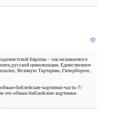
содомистской Европы – так называемого
конец русской цивилизации. Единственное
прошлое, Великую Тартарию, Гиперборею,
о-обман-библейские-картинки-часть-7/
ия-это-обман-библейские-картинки-