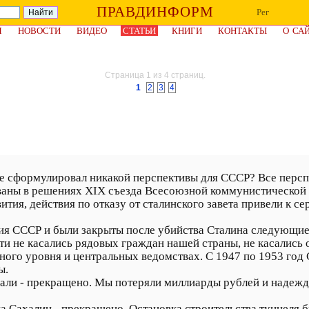
ПРАВДИНФОРМ
Рег
Я
НОВОСТИ
ВИДЕО
СТАТЬИ
КНИГИ
КОНТАКТЫ
О СА
Страница 1 из 4 страниц.
1
2
3
4
е сформулировал никакой перспективы для СССР? Все перспе
аны в решениях XIX съезда Всесоюзной коммунистической п
ития, действия по отказу от сталинского завета привели к 
тия СССР и были закрыты после убийства Сталина следующие
ти не касались рядовых граждан нашей страны, не касались 
ного уровня и центральных ведомствах. С 1947 по 1953 год
ы.
али - прекращено. Мы потеряли миллиарды рублей и надежд
а Сахалин - прекращено. Остановка строительства туннеля бы