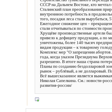
СССР на Дальнем Востоке, кто мечтал
Сталинский план преобразования прир
внутреннюю потребность в продовольст
того, посадки леса стали вырубаться,
Ежегодное снижение цен – прекращено
стали отчитываться по стоимости прои
Хрущёве производственные артели был
привело к дефициту продукции, а по 
уничтожены, более 140 тысяч предприя
видам продукции – к товарному голоду
Комплекс мер "О запрещении абортов…
года, когда указом Президиума Верхо
разрешено. В итоге наша страна поте
Планы по созданию бездолларовой зон
рынок – рублёвый, а не долларовый. По
Всё вышесказанное является выжимкам
Николая Сапелкина. См.: новости-рос
развития-россии/