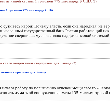
езли из нашей страны 1 триллион 775 миллиарда $ США
(2)
раны 1 триллион 775 миллиарда США
сути весь народ: Почему власть, если она народная, не вер
рганизованный государственный банк России работающий иск
деление свершившемуся насилию над финансовой системой 
» стало неприятным сюрпризом для Запада
(2)
приятным сюрпризом для Запада
-14 начала работу по повышению огневой мощи своего «Леопа
начинать думать об вооружении арматы 135-миллиметровой 