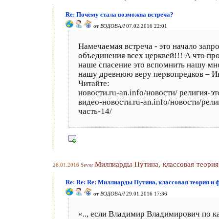
Re: Почему стала возможна встреча?
от
ВОДОВАЛ
07.02.2016 22:01
Намечаемая встреча - это начало зап
объединения всех церквей!!! А что пр
наше спасение это вспомнить нашу мн
нашу древнюю веру первопредков – И
Читайте:
новости.ru-an.info/новости/ религия-
видео-новости.ru-an.info/новости/рел
часть-14/
Миллиарды Путина, классовая теори
26.01.2016
Sever
Re: Re: Re: Миллиарды Путина, классовая теория и
от
ВОДОВАЛ
29.01.2016 17:36
«.., если Владимир Владимирович по к