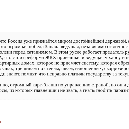
что Россия уже признаётся миром достойнейшей державой, а
 это огромная победа Запада ведущая, независимо от личност
колени перед сатанизмом. В этом русле работает предатель 
. А, что стоит реформа ЖКХ приведшая и ведущая у хаосу и
ртирных домах, которое не приемлет систему, которая обрек
ышах, трещинам по стенам, швам, изношенных, скоррозиро
ди знают, помнят, что исправно платили государству за тек
енно, огромный карт-бланш по управлению страной, но он и
ы, из которых главнейший не звать, а гнать/гнобить паразит
и