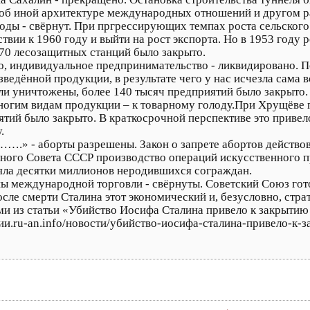
 об иной архитектуре международных отношений и другом р
оды - свёрнут. При пргрессирующих темпах роста сельского
вии к 1960 году и выйти на рост экспорта. Но в 1953 году 
 570 лесозащитных станций было закрыто.
, индивидуальное предпринимательство - ликвидировано. П
зведённой продукции, в результате чего у нас исчезла сама
и уничтожены, более 140 тысяч предприятий было закрыто. 
многим видам продукции – к товарному голоду.При Хрущёве
тий было закрыто. В краткосрочной перспективе это привел
.
….» - аборты разрешены. Закон о запрете абортов действов
вного Совета СССР производство операций искусственного 
ряла десятки миллионов неродившихся сограждан.
ы международной торговли - свёрнуты. Советский Союз го
сле смерти Сталина этот экономический и, безусловно, стра
и из статьи «Убийство Иосифа Сталина привело к закрытию
сии.ru-an.info/новости/убийство-иосифа-сталина-привело-к