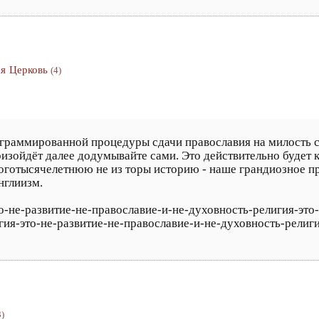
ая Церковь
(4)
ограммированной процедуры сдачи православия на милость 
оизойдёт далее додумывайте сами. Это действительно будет 
оготысячелетнюю не из торы историю - наше грандиозное 
нглиизм.
это-не-развитие-не-православие-и-не-духовность-религия-эт
игия-это-не-развитие-не-православие-и-не-духовность-религ
3)