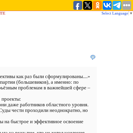
ЙТЕ
Select Language
▼
ктивы как раз были сформулированы....»
артии (большевиков), а именно: по
серьёзным проблемам в важнейшей сфере –
 проекты:
они даже работников областного уровня.
 Cуды чести проходили неоднократно, но
ы на быстрое и эффективное освоение
ла на руку тем, кто не хотел усиления