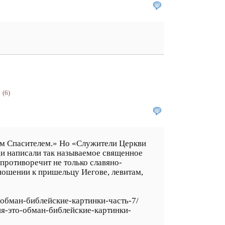
.
(6)
им Спасителем.» Но «Служители Церкви
ди написали так называемое священное
противоречит не только славяно-
ношении к пришельцу Иегове, левитам,
о-обман-библейские-картинки-часть-7/
ия-это-обман-библейские-картинки-