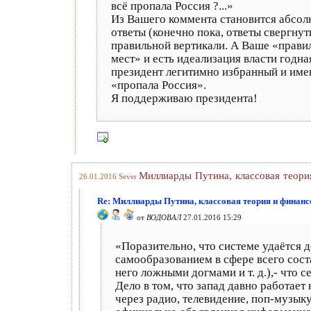
всё пропала Россия ?...»
Из Вашего коммента становится абсолю
ответы (конечно пока, ответы свергнут
правильной вертикали. А Ваше «правил
мест» и есть идеализация власти годная
президент легитимно избранный и им
«пропала Россия».
Я поддерживаю президента!
Миллиарды Путина, классовая теор
26.01.2016
Sever
Re: Миллиарды Путина, классовая теория и финан
от
ВОДОВАЛ
27.01.2016 15:29
«Поразительно, что системе удаётся д
самообразованием в сфере всего сост
него ложными догмами и т. д.),- что с
Дело в том, что запад давно работае
через радио, телевидение, поп-музыку