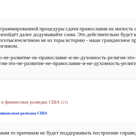
рограммированной процедуры сдачи православия на милость 
оизойдёт далее додумывайте сами. Это действительно будет 
оготысячелетнюю не из торы историю - наше грандиозное 
нглиизм.
это-не-развитие-не-православие-и-не-духовность-религия-эт
игия-это-не-развитие-не-православие-и-не-духовность-религ
я и финансовая разведка США
(23)
 финансовая разведка США
аким то причинам не будет поддерживать построение справед