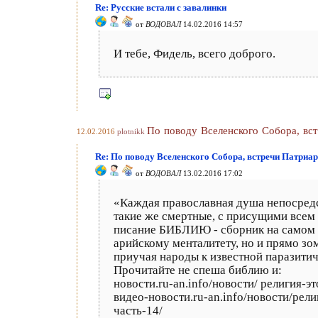
Re: Русские встали с завалинки
от
ВОДОВАЛ
14.02.2016 14:57
И тебе, Фидель, всего доброго.
По поводу Вселенского Собора, вст
12.02.2016
plotnikk
Re: По поводу Вселенского Собора, встречи Патриарх
от
ВОДОВАЛ
13.02.2016 17:02
«Каждая православная душа непосредс
такие же смертные, с присущими всем
писание БИБЛИЮ - сборник на самом д
арийскому менталитету, но и прямо з
приучая народы к известной паразитич
Прочитайте не спеша библию и:
новости.ru-an.info/новости/ религия-
видео-новости.ru-an.info/новости/рел
часть-14/