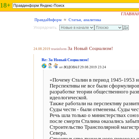
18+
ГЛАВНА
ПравдаИнформ
≈
Статьи, аналитика
Упорядочить:
За Новый Социализм!
24.08.2019
trueinform
Re: За Новый Социализм!
от
ВОДОВАЛ
29.08.2019 23:24
«Почему Сталин в период 1945-1953 н
Перспективы не все были сформулиров
разработке теории общественного разв
идеологической.
Также работали на перспективу разви
Суды чести - были отменены. Суды чес
Речь шла только о министерствах союз
после смерти Сталина оказались забыт
Строительство Трансполярной магистр
Севера.
Строительство туннельного перехода н