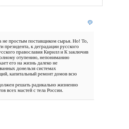
 не простым поставщиком сырья. Но! То,
и президента, к деградации русского
русского православия Кирилл и К заключив
 полному отупению, непониманию
ает его на жизнь далеко не
ванных донельзя системах
ущий, капитальный ремонт домов всю
 должен решать радикально жизненно
ов всех мастей с тела России.