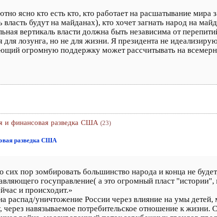
тно ясно кто есть кто, кто работает на расшатывание мира
ь власть будут на майданах), кто хочет загнать народ на ма
ьная вертикаль власти должна быть независима от перепити
 для лозунга, но не для жизни. Я президента не идеализирую 
еющий огромную поддержку может рассчитывать на всемерн
ия и финансовая разведка США
(23)
совая разведка США
о сих пор зомбировать большинство народа и конца не будет
авляющего госуправление( а это огромный пласт "истории",
ейчас и происходит.»
т на распад/уничтожение России через влияние на умы детей,
, через навязываемое потребительское отношение к жизни. С