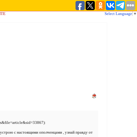
ЙТЕ
Select Language
▼
&file=article&sid=33867):
чу устрою с настоящими ополченцами , узнай правду от