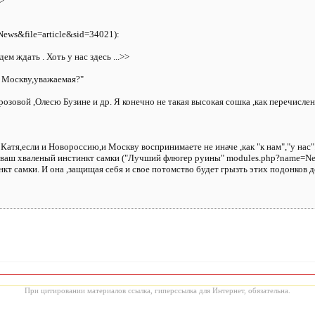
>>
ws&file=article&sid=34021):
ем ждать . Хоть у нас здесь ...>>
в Москву,уважаемая?"
озовой ,Олесю Бузине и др. Я конечно не такая высокая сошка ,как перечислен
тя,если и Новороссию,и Москву воспринимаете не иначе ,как "к нам","у нас".
е ваш хваленый инстинкт самки ("Лучший флюгер руины" modules.php?name=New
т самки. И она ,защищая себя и свое потомство будет грызть этих подонков 
При цитировании материалов ссылка, гиперссылка для Интернет, обязательна.