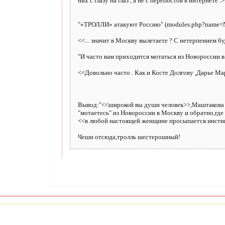
них с глазу на глаз , а не с перепостов в интернете .
"«ТРОЛЛИ» атакуют Россию" (modules.php?name=Ne
<<... значит в Москву вылетаете ? С нетерпением буд
"И часто вам приходится мотаться из Новороссии 
<<Довольно часто . Как и Косте Долгову ,Дарье Мар
Вывод:"<<широкой вы души человек>>,Маштакова Ка
"мотаетесь" из Новороссии в Москву и обратно,гд
<<в любой настоящей женщине просыпается инстинк
Чеши отсюда,тролль шестерошный!