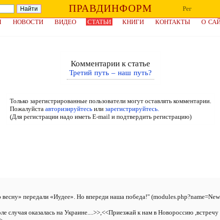
ПРАВДИНФОРМ
Рег
Я
НОВОСТИ
ВИДЕО
СТАТЬИ
КНИГИ
КОНТАКТЫ
О СА
Комментарии к статье
Третий путь – наш путь?
Только зарегистрированные пользователи могут оставлять комментарии.
Пожалуйста
авторизируйтесь
или
зарегистрируйтесь.
(Для регистрации надо иметь E-mail и подтвердить регистрацию)
ю весну» передали «Иудее». Но впереди наша победа!" (modules.php?name=News
воле случая оказалась на Украине....>>,<<Приезжай к нам в Новороссию ,встре