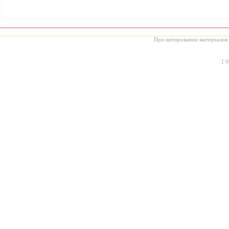
При цитировании материалов с
[
0