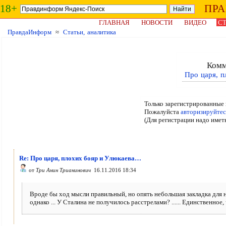
18+
ПР
ГЛАВНАЯ
НОВОСТИ
ВИДЕО
СТ
ПравдаИнформ
≈
Статьи, аналитика
Комм
Про царя, 
Только зарегистрированные 
Пожалуйста
авторизируйтес
(Для регистрации надо имет
Re: Про царя, плохих бояр и Улюкаева…
от
Три Анин Трианинович
16.11.2016 18:34
Вроде бы ход мысли правильный, но опять небольшая закладка для н
однако ... У Сталина не получилось расстрелами? ...... Единственное, 