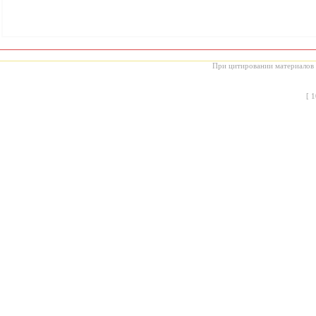
При цитировании материалов с
[
1