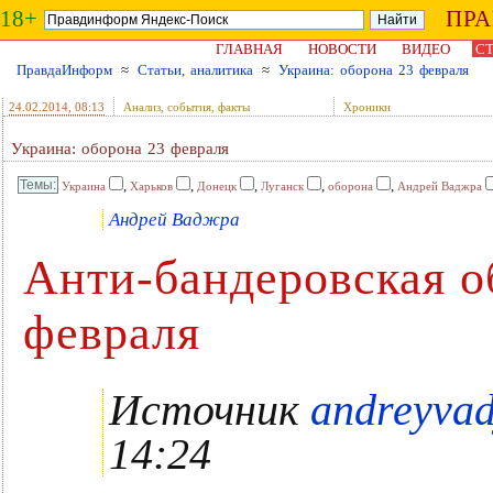
18+
ПР
ГЛАВНАЯ
НОВОСТИ
ВИДЕО
СТ
ПравдаИнформ
≈
Статьи, аналитика
≈
Украина: оборона 23 февраля
24.02.2014
, 08:13
Анализ, события, факты
Хроники
Украина: оборона 23 февраля
,
,
,
,
,
Украина
Харьков
Донецк
Луганск
оборона
Андрей Ваджра
Андрей Ваджра
Анти-бандеровская о
февраля
Источник
andreyvad
14:24