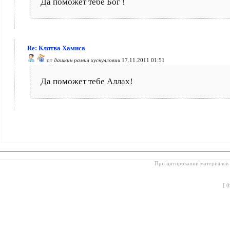
Да поможет тебе Бог !
Re: Клятва Хамиса
от
дашкин рамил хуснуллович
17.11.2011 01:51
Да поможет тебе Аллах!
При цитировании материалов с
[
0