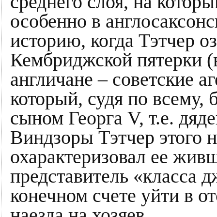
среднего слоя, на котор
особенно в англосаксон
историю, когда Тэтчер о
Кембриджской пятерки 
англичане – советские аге
который, судя по всему
сыном Георга V, т.е. дя
Виндзоры Тэтчер этого н
охарактеризовал ее жив
представитель «класса 
конечном счете уйти в от
наезда на хозяев.