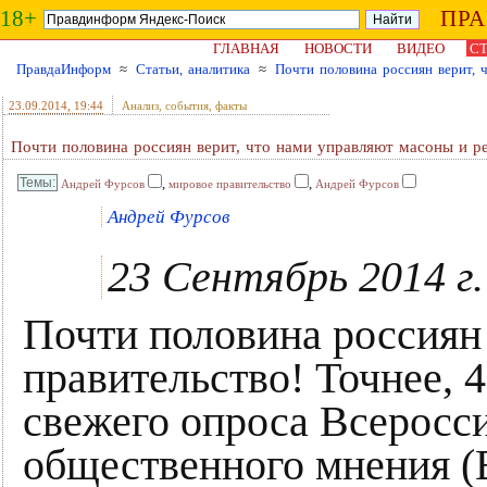
18+
ПР
ГЛАВНАЯ
НОВОСТИ
ВИДЕО
СТ
ПравдаИнформ
≈
Статьи, аналитика
≈
Почти половина россиян верит, 
23.09.2014
, 19:44
Анализ, события, факты
Почти половина россиян верит, что нами управляют масоны и р
,
,
Андрей Фурсов
мировое правительство
Андрей Фурсов
Андрей Фурсов
23 Сентябрь 2014 г.
Почти половина россиян 
правительство! Точнее, 
свежего опроса Всеросси
общественного мнения 