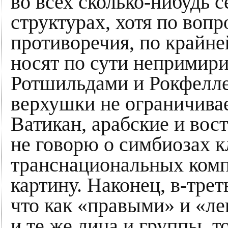
во всех сколько-нибудь 
структурах, хотя по воп
противоречия, по крайне
носят по сути непримири
Ротшильдами и Рокфелл
верхушки не ограничивае
Ватикан, арабские и вос
не говорю о симбиозах к
транснациональных комп
картину. Наконец, в-трет
что как «правыми» и «л
и те же лица и группы, т