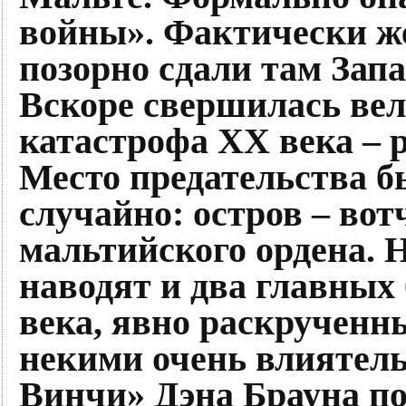
войны». Фактически же
позорно сдали там Запа
Вскоре свершилась ве
катастрофа ХХ века – 
Место предательства б
случайно: остров – во
мальтийского ордена. 
наводят и два главных
века, явно раскрученн
некими очень влиятель
Винчи» Дэна Брауна по