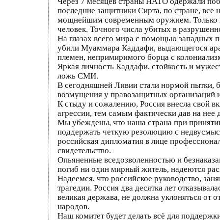
Через 7 месяцев страны НАТО одержали побе
последние защитники Сирта, по стране, все
мощнейшим современным оружием. Только в
человек. Точного числа убитых в разрушенн
На глазах всего мира с помощью западных п
убили Муаммара Каддафи, выдающегося араб
племен, непримиримого борца с колониализм
Яркая личность Каддафи, стойкость и мужес
ложь СМИ.
В сегодняшней Ливии стали нормой пытки, б
возмущения у правозащитных организаций и
К стыду и сожалению, Россия внесла свой 
агрессии, тем самым фактически дав на нее 
Мы убеждены, что наша страна при принятии
поддержать четкую резолюцию с недвусмысл
российская дипломатия в лице профессионал
свидетельство.
Опьяненные вседозволенностью и безнаказа
погиб ни один мирный житель, надеются рас
Надеемся, что российское руководство, зан
трагедии. Россия два десятка лет отказывал
великая держава, не должна уклоняться от о
народов.
Наш комитет будет делать всё для поддержк