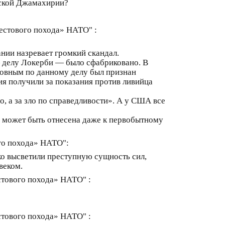
йской Джамахирии?
рестового похода» НАТО" :
нии назревает громкий скандал.
 делу Локерби — было сфабриковано. В
новным по данному делу был признан
ия получили за показания против ливийца
о, а за зло по справедливости». А у США все
е может быть отнесена даже к первобытному
ого похода» НАТО":
ко высветили преступную сущность сил,
веком.
стового похода» НАТО" :
стового похода» НАТО" :