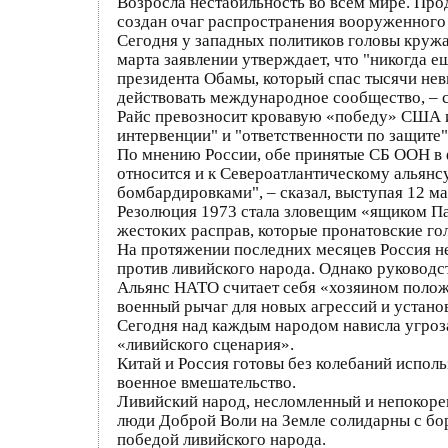
Возросла нестабильность во всем мире. Пр
создан очаг распространения вооруженного
Сегодня у западных политиков головы круж
марта заявлении утверждает, что "никогда е
президента Обамы, который спас тысячи нев
действовать международное сообщество, – с
Райс превозносит кровавую «победу» США и
интервенции" и "ответственности по защите"
По мнению России, обе принятые СБ ООН в 
относится и к Североатлантическому альянс
бомбардировками", – сказал, выступая 12 м
Резолюция 1973 стала зловещим «ящиком Па
жестоких расправ, которые пронатовские го
На протяжении последних месяцев Россия н
против ливийского народа. Однако руководст
Альянс НАТО считает себя «хозяином положе
военный рычаг для новых агрессий и устано
Сегодня над каждым народом нависла угроза
«ливийского сценария».
Китай и Россия готовы без колебаний испол
военное вмешательство.
Ливийский народ, несломленный и непокорен
люди Доброй Воли на Земле солидарны с бор
победой ливийского народа.