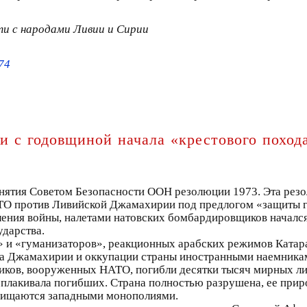
и с народами Ливии и Сирии
74
зи с годовщиной начала «крестового похо
инятия Советом Безопасности ООН резолюции 1973. Эта резо
АТО против Ливийской Джамахирии под предлогом «защиты г
явления войны, налетами натовских бомбардировщиков началс
ударства.
» и «гуманизаторов», реакционных арабских режимов Ката
тва Джамахирии и оккупации страны иностранными наемник
евиков, вооруженных НАТО, погибли десятки тысяч мирных л
 оплакивала погибших. Страна полностью разрушена, ее при
схищаются западными монополиями.