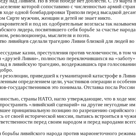
ду над Ливией. Но в этой победе нет доблести. С 19 марта 
 население которой сопоставимо с численностью армий стра
 ходе одной бомбардировки Триполи перед высадкой десан
ом Сирте мужчин, женщин и детей не знает никто.
окровителей и под их одобрительные возгласы так называем
ского лидера, посвятившего себя борьбе за счастье народа
ом, революционера, мыслителя и поэта.
тво ливийцев сделали трагедию Ливии близкой для людей во
ессудные казни, преступления против человечности, в том ч
 «друзей Ливии», полностью переключившихся на «заботу» 
вклад в ливийскую трагедию, воздержавшись при голосован
добро.
 резолюции, приведшей к гуманитарной катастрофе в Ливии,
енным определением цели, участников операции и особенно
ов-государственников это понимала. Отставка посла Росси
нностью, страны НАТО, нагло утверждающие, что в ходе м
пространить «ливийский сценарий» на другие неугодные им
явшее принципиальную позицию по разрешению сирийского к
ась от своей исторической миссии, пытаясь встроиться в чуж
тветственности перед своим народом и перед народами всег
и борьбы ливийского народа против марионеточного режима 