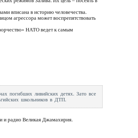
ких режимов Залива. Их цель – посеять в
ами вписана в историю человечества.
лицом агрессора может воспрепятствовать
творчество» НАТО ведет к самым
чах погибших ливийских детях. Зато все
ьгийских школьников в ДТП.
ии и радио Великая Джамахирия.