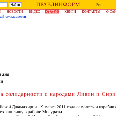
ПРАВДИНФОРМ
Рег
Я
НОВОСТИ
ВИДЕО
СТАТЬИ
КНИГИ
КОНТАКТЫ
О СА
кой солидарности
и дня
ии
та солидарности с народами Ливии и Сир
ийской Джамахирии. 19 марта 2011 года самолеты и корабл
техранилищу в районе Мисураты.