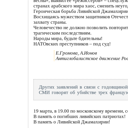
весны», выявил ее «режиссеров» – спецслу
странах арабского мира хаос, сменить неуг
Героическая борьба Ливийской Джамахирии,
Восхищаясь мужеством защитников Отечеств
захвату страны.
Человечество не должно позволить повторит
трагическим последствиям.
Народы мира, будьте бдительны!
НАТОвских преступников – под суд!
Е.Громова, А.Ионов
Антиглобалистское движение Рос
Других заявлений в связи с годовщиной
СМИ говорят об убийстве трех француз
19 марта, в 19.00 по московскому времени,
В память о погибших ливийских патриотах!
В память о Ливийской Джамахирии!