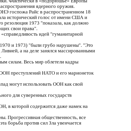
рики. Фактически в «подбрюшье» Европы
распространения ядерного оружия.
ООНЭ госпожа Райс в распространенном 18
тдала исторический голос от имени США и
о резолюция 1973 "показала, как должно
ющих свои права".
 «справедливость идей "гуманитарной
1970 и 1973) "были грубо нарушены". "Это
 Ливией, а на деле занялся массированными
.
ым силам. Весь мир облетели кадры
и ООН преступлений НАТО и его марионеток
апад могут использовать ООН как свой
ьного для суверенных государств
ОН, в которой содержится даже намек на
ны. Прогрессивная общественность, все
эта борьба против сил Зла увенчается