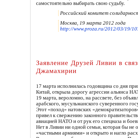
самостоятельно выбирать свою судьбу.
Российский комитет солидарност
Москва, 19 марта 2012 года
http://www.proza.ru/2012/03/19/10
Заявление Друзей Ливии в свя
Джамахирии
17 марта исполнилась годовщина со дня пр
Китай, открыла дорогу агрессии альянса Н
19 марта, вероломно, на рассвете, без объ
арабского, мусульманского суверенного гос
Этот «поход» натовских «демократизаторов
привел к свержению законного правительс
авиацией НАТО и от рук его спецназа и бо
Нет в Ливии ни одной семьи, которая бы не
«частными армиями» и открыто и нагло ра