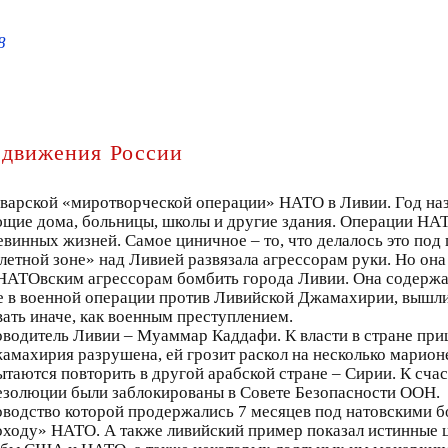
8
 движения России
арварской «миротворческой операции» НАТО в Ливии. Год наз
ие дома, больницы, школы и другие здания. Операции НАТО
винных жизней. Самое циничное – то, что делалось это под
тной зоне» над Ливией развязала агрессорам руки. Но она
ва НАТОвским агрессорам бомбить города Ливии. Она содержа
 в военной операции против Ливийской Джамахирии, вышли 
вать иначе, как военным преступлением.
уководитель Ливии – Муаммар Каддафи. К власти в стране 
махирия разрушена, ей грозит раскол на несколько марион
аются повторить в другой арабской стране – Сирии. К счаст
резолюции были заблокированы в Совете Безопасности ООН.
водство которой продержались 7 месяцев под натовскими б
оходу» НАТО. А также ливийский пример показал истинные ц