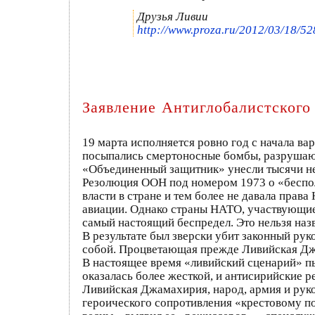
Друзья Ливии
http://www.proza.ru/2012/03/18/52
Заявление Антиглобалистского
19 марта исполняется ровно год с начала в
посыпались смертоносные бомбы, разрушающ
«Объединенный защитник» унесли тысячи не
Резолюция ООН под номером 1973 о «бесполе
власти в стране и тем более не давала пра
авиации. Однако страны НАТО, участвующие
самый настоящий беспредел. Это нельзя наз
В результате был зверски убит законный р
собой. Процветающая прежде Ливийская Джа
В настоящее время «ливийский сценарий» пыт
оказалась более жесткой, и антисирийские 
Ливийская Джамахирия, народ, армия и руко
героического сопротивления «крестовому п