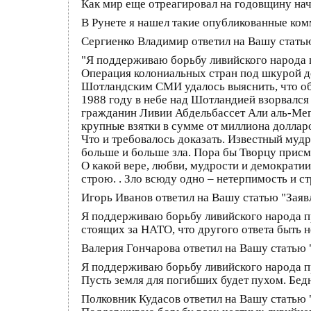
Как мир еще отреагировал на годовщину н
В Рунете я нашел такие опубликованные ко
Сергиенко Владимир ответил на Вашу статью
"Я поддерживаю борьбу ливийского народа 
Операция колониальных стран под шкурой де
Шотландским СМИ удалось выяснить, что об
1988 году в небе над Шотландией взорвался
гражданин Ливии Абдельбассет Али аль-Мегр
крупные взятки в сумме от миллиона доллар
Что и требовалось доказать. Известный мудр
больше и больше зла. Пора бы Творцу присм
О какой вере, любви, мудрости и демократи
строю. . Зло всюду одно – нетерпимость и с
Игорь Иванов ответил на Вашу статью "Заяв
Я поддерживаю борьбу ливийского народа пр
стоящих за НАТО, что другого ответа быть 
Валерия Гончарова ответил на Вашу статью 
Я поддерживаю борьбу ливийского народа пр
Пусть земля для погибших будет пухом. Бедн
Полковник Кудасов ответил на Вашу статью 