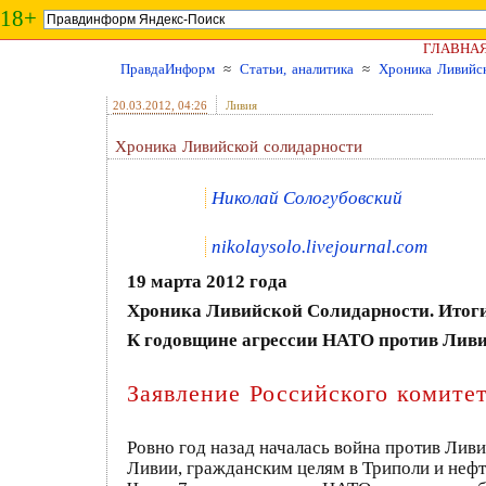
18+
ГЛАВНА
ПравдаИнформ
≈
Статьи, аналитика
≈
Хроника Ливийс
20.03.2012
, 04:26
Ливия
Хроника Ливийской солидарности
Николай Сологубовский
nikolaysolo.livejournal.com
19 марта 2012 года
Хроника Ливийской Солидарности. Итог
К годовщине агрессии НАТО против Лив
Заявление Российского комите
Ровно год назад началась война против Лив
Ливии, гражданским целям в Триполи и неф