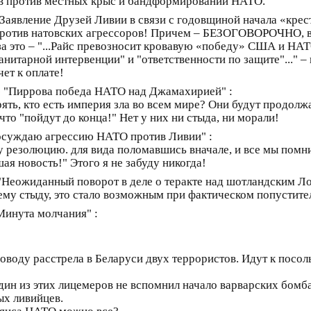
в против местных крыс и бандформирований НАТО.
Заявление Друзей Ливии в связи с годовщиной начала «крес
против натовских агрессоров! Причем – БЕЗОГОВОРОЧНО, 
 за это – "...Райс превозносит кровавую «победу» США и Н
нитарной интервенции" и "ответственности по защите"..." – 
ет к оплате!
ю "Пиррова победа НАТО над Джамахирией" :
ь, кто есть империя зла во всем мире? Они будут продолжа
что "пойдут до конца!" Нет у них ни стыда, ни морали!
 осуждаю агрессию НАТО против Ливии" :
ту резолюцию. для вида поломавшись вначале, и все мы помн
ая новость!" Этого я не забуду никогда!
 "Неожиданный поворот в деле о теракте над шотландским Ло
ему стыду, это стало возможным при фактическом попустител
Минута молчания" :
оводу расстрела в Беларуси двух террористов. Идут к посоль
дин из этих лицемеров не вспомнил начало варварских бом
ых ливийцев.