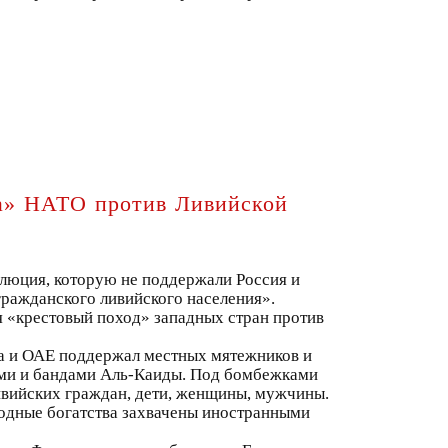
да» НАТО против Ливийской
люция, которую не поддержали Россия и
ражданского ливийского населения».
я «крестовый поход» западных стран против
ра и ОАЕ поддержал местных мятежников и
ами и бандами Аль-Каиды. Под бомбежками
ивийских граждан, дети, женщины, мужчины.
родные богатства захвачены иностранными