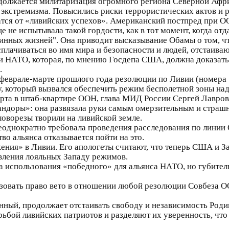
одолжается милитаризация огромного региона Северной Аф
 экстремизма. Повысились риски террористических актов и 
атся от «ливийских успехов». Американский постпред при 
ще не испытывала такой гордости, как в тот момент, когда о
инных жизней". Она приводит высказывание Обамы о том, чт
плачиваться во имя мира и безопасности и людей, отстаива
 НАТО, которая, по мнению Госдепа США, должна доказать
.
феврале-марте прошлого года резолюции по Ливии (номера 
у, который вызвался обеспечить режим бесполетной зоны над
арта в штаб-квартире ООН, глава МИД России Сергей Лавров
ндоры»: она развязала руки самым омерзительным и страшн
ловорезы творили на ливийской земле.
еоднократно требовала проведения расследования по лини
во альянса отказывается пойти на это.
ния» в Ливии. Его апологеты считают, что теперь США и З
вления лояльных Западу режимов.
 использования «победного» для альянса НАТО, но губител
ьзовать право вето в отношении любой резолюции Совбеза О
ный, продолжает отстаивать свободу и независимость Роди
ьбой ливийских патриотов и разделяют их уверенность, что 