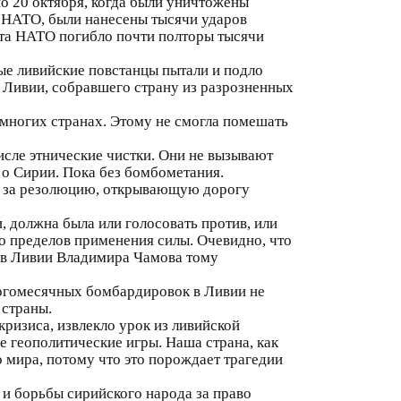
по 20 октября, когда были уничтожены
н НАТО, были нанесены тысячи ударов
та НАТО погибло почти полторы тысячи
ые ливийские повстанцы пытали и подло
 Ливии, собравшего страну из разрозненных
 многих странах. Этому не смогла помешать
исле этнические чистки. Они не вызывают
о Сирии. Пока без бомбометания.
ии за резолюцию, открывающую дорогу
 должна была или голосовать против, или
 пределов применения силы. Очевидно, что
и в Ливии Владимира Чамова тому
ногомесячных бомбардировок в Ливии не
 страны.
ризиса, извлекло урок из ливийской
ие геополитические игры. Наша страна, как
о мира, потому что это порождает трагедии
и борьбы сирийского народа за право