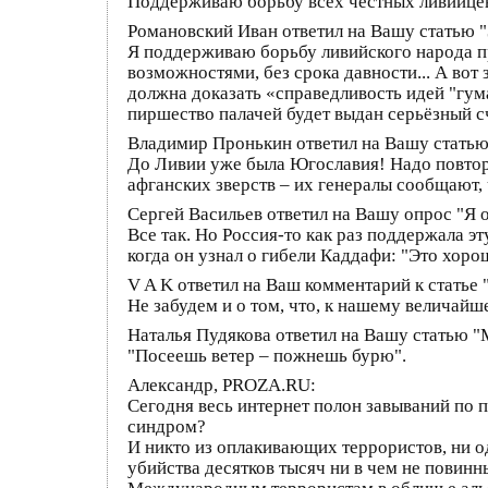
Поддерживаю борьбу всех честных ливийце
Романовский Иван ответил на Вашу статью "
Я поддерживаю борьбу ливийского народа 
возможностями, без срока давности... А вот
должна доказать «справедливость идей "гума
пиршество палачей будет выдан серьёзный сч
Владимир Пронькин ответил на Вашу стать
До Ливии уже была Югославия! Надо повторят
афганских зверств – их генералы сообщают, 
Сергей Васильев ответил на Вашу опрос "Я
Все так. Но Россия-то как раз поддержала э
когда он узнал о гибели Каддафи: "Это хорош
V A K ответил на Ваш комментарий к статье
Не забудем и о том, что, к нашему величайш
Наталья Пудякова ответил на Вашу статью "
"Посеешь ветер – пожнешь бурю".
Александр, PROZA.RU:
Сегодня весь интернет полон завываний по п
синдром?
И никто из оплакивающих террористов, ни о
убийства десятков тысяч ни в чем не повинн