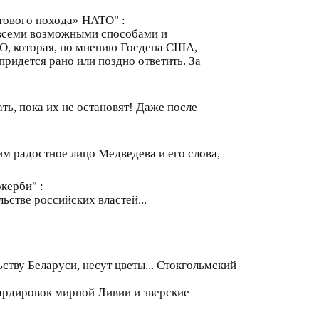
тового похода» НАТО" :
всеми возможными способами и
АТО, которая, по мнению Госдепа США,
придется рано или поздно ответить. За
ть, пока их не остановят! Даже после
им радостное лицо Медведева и его слова,
керби" :
ьстве российских властей...
ству Беларуси, несут цветы... Стокгольмский
бардировок мирной Ливии и зверские