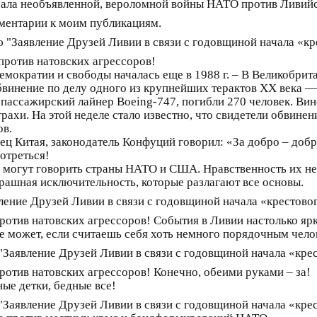
ачала необъявленной, вероломной войны НАТО против Ливи
мментарии к моим публикациям.
 "Заявление Друзей Ливии в связи с годовщиной начала «к
против натовских агрессоров!
мократии и свободы началась еще в 1988 г. – В Великобрита
винение по делу одного из крупнейших терактов XX века —
 пассажирский лайнер Boeing-747, погибли 270 человек. Ви
ахи. На этой неделе стало известно, что свидетели обвинен
ов.
ец Китая, законодатель Конфуций говорил: «За добро – добр
отреться!
и могут говорить страны НАТО и США. Нравственность их н
трашная исключительность, которые разлагают все основы.
ление Друзей Ливии в связи с годовщиной начала «крестов
отив натовских агрессоров! События в Ливии настолько яр
не может, если считаешь себя хоть немного порядочным чело
"Заявление Друзей Ливии в связи с годовщиной начала «кре
отив натовских агрессоров! Конечно, обеими руками – за!
ые детки, бедные все!
"Заявление Друзей Ливии в связи с годовщиной начала «кре