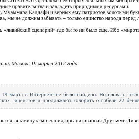
жбы США и НАТО, а также некоторых лояльных им монархичес
одные правительства и завладеть природными ресурсами.
 Муаммара Каддафи и верных ему патриотов золотыми букв
а, мы не должны забывать – только единство народа перед 
ь «ливийский сценарий» где бы то ни было еще. Ибо «миро
сии. Москва. 19 марта 2012 года
 19 марта в Интернете не было найдено. Но слова о тыся
ских лицеистов и продолжают говорить о гибели 22 бенл
 состоялась минута молчания, организованная Друзьями Лив