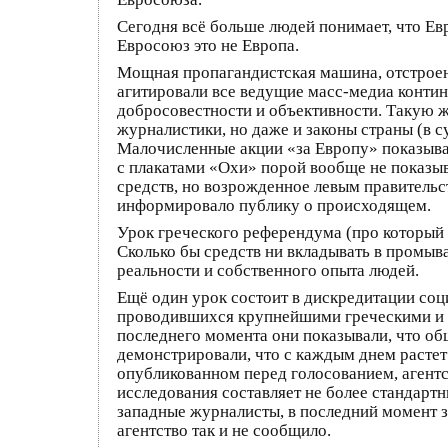
Сегодня всё больше людей понимает, что Ев
Евросоюз это не Европа.
Мощная пропагандистская машина, отстроенн
агитировали все ведущие масс-медиа контин
добросовестности и объективности. Такую ж
журналистики, но даже и законы страны (в 
Малочисленные акции «за Европу» показыва
с плакатами «Охи» порой вообще не показыв
средств, но возрожденное левым правительст
информировало публику о происходящем.
Урок греческого референдума (про который 
Сколько бы средств ни вкладывать в промыва
реальности и собственного опыта людей.
Ещё один урок состоит в дискредитации соц
проводившихся крупнейшими греческими и 
последнего момента они показывали, что о
демонстрировали, что с каждым днем растет 
опубликованном перед голосованием, агентс
исследования составляет не более стандартн
западные журналисты, в последний момент з
агентство так и не сообщило.