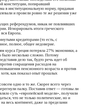
ой конституции, попиравший
ма в институциональную норму, придавая
плевали и провели ровно те же решения уже
ыдущих референдумов, никак не повлиявших
рии. Игнорировать итоги греческого
 вся Европа.
инутыми кредиторами (то есть, с
ное, полное, общее недоверие.
иям курса Греция потеряла 27% экономики, а
да было несколько сложно. Потому
дставив дело так, будто речь идет об
 против сокращения расходов на
 повышения пенсионного возраста и против
 хотя, как показал опыт прошлых
овсем одно и то же. Скорее всего через
перегнули палку. Поставив ответ — готовы ли
авляло суть «европейской модели», получили
даться, что не только политические, но и
на весь континент, даже за пределами