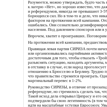
Разумеется, можно утверждать, будто часть 
к лагерю «Нет», но хорошо известно, что д
и референдумов, никогда не превышают 3-5%
борющихся сил. Но в том-то и дело, что ник
фактором на протяжении всей кампании. От
ошибались. Они сознательно дезинформирова
населения. Под давлением спонсоров или в 
Впрочем, хватит о проигравших. Поговорим о
На протяжении всей кампании, предшествова
Правящая левая партия СИРИЗА почти ничег
или организовывались партийными активиста
достаточным для того, чтобы отказать «Трой
разъяснять ситуацию, находить аргументы, 
в отставку в случае, если народ проголосуе
отношению к Брюсселю и Берлину. Трудно п
что правительство стремится проиграть. Одн
маргинальный перевес в 1-2%.
Руководство СИРИЗЫ, в отличие от прозапа
референдуме, но стремилось сделать так, чт
Такой исход дела открывал Ципрасу и его о
подтвердили бы свою легитимность (в том чи
идти на масштабные уступки Евросоюзу. Увы