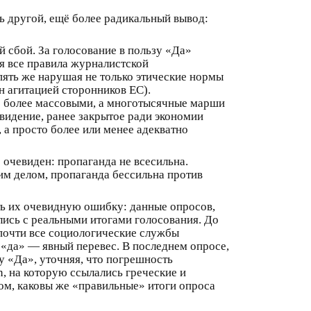
ь другой, ещё более радикальный вывод:
 сбой. За голосование в пользу «Да»
я все правила журналистской
пять же нарушая не только этические нормы
н агитацией сторонников ЕС).
о более массовыми, а многотысячные марши
видение, ранее закрытое ради экономии
 а просто более или менее адекватно
очевиден: пропаганда не всесильна.
тим делом, пропаганда бессильна против
ть их очевидную ошибку: данные опросов,
ись с реальными итогами голосования. До
почти все социологические службы
 «да» — явный перевес. В последнем опросе,
у «Да», уточняя, что погрешность
n, на которую ссылались греческие и
ом, каковы же «правильные» итоги опроса