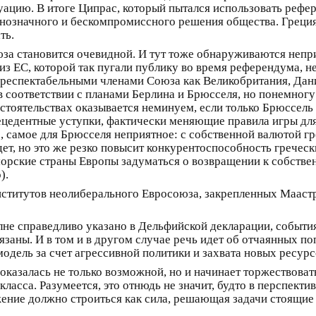
итуацию. В итоге Ципрас, который пытался использовать реф
нозначного и бескомпромиссного решения общества. Греция
ть.
за становится очевидной. И тут тоже обнаруживаются непр
из ЕС, которой так пугали публику во время референдума, н
не респектабельными членами Союза как Великобритания, Дан
в соответствии с планами Берлина и Брюсселя, но понемногу
стоятельствах оказывается неминуем, если только Брюссель
цедентные уступки, фактически меняющие правила игры для в
о, самое для Брюсселя неприятное: с собственной валютой гр
ет, но это же резко повысит конкурентоспособность греческ
морские страны Европы задуматься о возвращении к собств
).
ститутов неолиберального Евросоюза, закрепленных Мааст
полне справедливо указано в Дельфийской декларации, событ
заны. И в том и в другом случае речь идет об отчаянных п
ель за счет агрессивной политики и захвата новых ресурс
 оказалась не только возможной, но и начинает торжествова
ласса. Разумеется, это отнюдь не значит, будто в перспекти
жение должно строиться как сила, решающая задачи стоящие