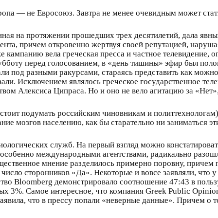
ропа — не Евросоюз. Завтра не менее очевидным может стат
ая на протяжении прошедших трех десятилетий, дала явный
ента, причем откровенно жертвуя своей репутацией, наруша
е кампанию вела греческая пресса и частное телевидение, о
субботу перед голосованием, в «день тишины» эфир был поло
ли под разными ракурсами, стараясь представить как можн
али. Исключением являлось греческое государственное теле
вом Алексиса Ципраса. Но и оно не вело агитацию за «Нет»,
стоит подумать российским чиновникам и политтехнологам) 
ние мозгов населению, как бы старательно ни заниматься э
иологических служб. На первый взгляд можно констатирова
особенно международными агентствами, радикально разошл
бщественное мнение разделилось примерно поровну, причем 
число сторонников «Да». Некоторые и вовсе заявляли, что у
тво Bloomberg демонстрировало соотношение 47:43 в польз
ых 3%. Самое интересное, что компания Greek Public Opinio
аявила, что в прессу попали «неверные данные». Причем о т