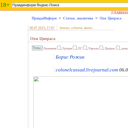
18+
ГЛАВНА
ПравдаИнформ
≈
Статьи, аналитика
≈
Охи Ципраса
06.07.2015
, 17:07
Анализ, события, факты
Охи Ципраса
,
,
,
,
,
Германия
Греция
ЕС
Европа
Ципрас
день
Борис Рожин
colonelcassad.livejournal.com
06.0