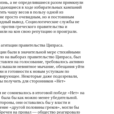
жизнь, а не определившиеся разом примкнули
людающиеся в ходе избирательных кампаний
ить чашу весов в пользу одной из
 не просто очевидным, но и постоянным
видный вывод. Социологические службы не
 против греческого правительства и
или на кон свою репутацию и проиграли.
 агитации правительства Ципраса.
ции были в значительной мере стихийными
ло на выборах правительство Ципраса, был
ставлен на голосование, требовалось активно
ы слышали невнятное мычание, обещания уйти
ми и готовности к новым уступкам по
ивирующее. Некоторые даже подозревали,
бы получить для сторонников «Нет»
не сомневалось в итоговой победе «Нет» на
т, была бы как можно менее убедительной.
ороны, они оставались бы у власти и
нение «другой половины греков», могли бы
обречен на провал — общество реагировало