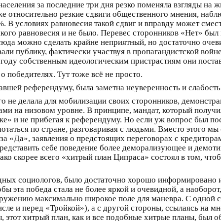
населения за последние три дня резко поменяла взгляды на 
аже относительно резкие сдвиги общественного мнения, наб
. В условиях равновесия такой сдвиг и вправду может смест
акого равновесия и не было. Перевес сторонников «Нет» был
сюда можно сделать крайне неприятный, но достаточно оче
ли публику, фактически участвуя в пропагандистской войне
угоду собственным идеологическим пристрастиям они постав
 победителях. Тут тоже всё не просто.
вшей референдуму, была заметна неуверенность и слабость
о не делала для мобилизации своих сторонников, демонстра
ми на низовом уровне. В принципе, мандат, который получи
ке» и не прибегая к референдуму. Но если уж вопрос был по
мотаться по стране, разговаривая с людьми. Вместо этого м
т за «Да», заявления о предстоящих переговорах с кредитора
редставить себе поведение более деморализующее и демот
ако скорее всего «хитрый план Ципраса» состоял в том, что
дных социологов, было достаточно хорошо информировано и 
обы эта победа стала не более яркой и очевидной, а наоборо
кружению максимально широкое поле для маневра. С одной ст
сле и перед «Тройкой»), а с другой стороны, ссылаясь на м
, этот хитрый план, как и все подобные хитрые планы, был 