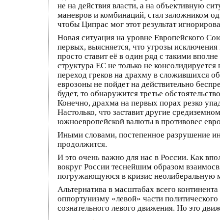
не на действия власти, а на объективную с
маневров и комбинаций, стал заложником од
чтобы Ципрас мог этот результат игнорирова
Новая ситуация на уровне Европейского Сою
первых, выясняется, что угрозы исключения 
просто ставит её в один ряд с такими впол
структура ЕС не только не консолидируется 
переход греков на драхму в сложившихся об
еврозоны не пойдет на действительно беспре
будет, то обнаружится третье обстоятельств
Конечно, драхма на первых порах резко упад
Настолько, что заставит другие средиземно
южноевропейской валюты в противовес евро
Иными словами, постепенное разрушение ин
продолжится.
И это очень важно для нас в России. Как в
вокруг России теснейшим образом взаимосвя
погружающуюся в кризис неолиберальную мод
Альтернатива в масштабах всего континента
оппортунизму «левой» части политического к
сознательного левого движения. Но это дви