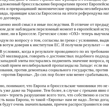
редложенный брюссельскими бюрократами проект Европейск
нта и превращавший экономические принципы неолиберализ
равда, правящие классы Евросоюза на итоги референдума на
о договора.
ршенно иной смысл и иные последствия. В отличие от пред
мом деле наблюдаем переломный момент в европейской исто
рлине, ни в Брюсселе. Греческое слово «OXI» теперь выучила
ум по вопросу о том, согласны ли греки с условиями, выдв
 вотум доверия к институтам ЕС. И получили результат — яв
 условиях, когда в результате проводимого по их требован
в 320 миллиардов, говорить о достоинствах подобного подхо
ападной элиты постарались подменить значение вопроса, пре
ский прием неолиберальной пропаганды на Западе: если вы
ования, против демонтажа социального государства, против
ы «против Европы». До сих пор более или менее срабатывало,
, понимают, что Европа и брюссельские чиновники это не с
ь уже даже на Украине. Тем более, в случае с греками явно 
пе» терпеть разрушение всего того, что собственно и сост
есть ваша Европа, то такой «Европы» нам не надо. Легко дога
я будут очень значительными, причем распространяются они 