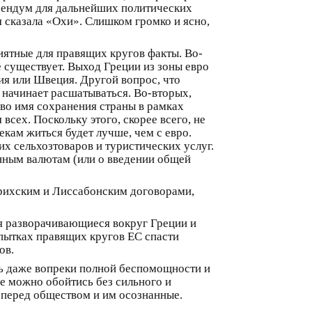
ерендум для дальнейших политических
 сказала «Охи». Слишком громко и ясно,
иятные для правящих кругов факты. Во-
е существует. Выход Греции из зоны евро
ия или Швеция. Другой вопрос, что
 начинает расшатываться. Во-вторых,
 во имя сохранения страны в рамках
сех. Поскольку этого, скорее всего, не
екам житься будет лучше, чем с евро.
их сельхозтоваров и туристических услуг.
енным валютам (или о введении общей
рихским и Лиссабонским договорами,
ия разворачивающиеся вокруг Греции и
опытках правящих кругов ЕС спасти
ов.
ть даже вопреки полной беспомощности и
ве можно обойтись без сильного и
 перед обществом и им осознанные.