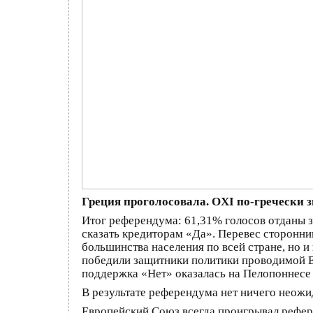
Греция проголосовала. OXI по-гречески з
Итог референдума: 61,31% голосов отданы з
сказать кредиторам «Да». Перевес сторонн
большинства населения по всей стране, но и
победили защитники политики проводимой Е
поддержка «Нет» оказалась на Пелопоннесе
В результате референдума нет ничего неожи
Европейский Союз всегда проигрывал рефере