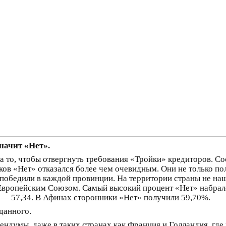
начит «Нет».
а то, чтобы отвергнуть требования «Тройки» кредиторов. Со
иков «Нет» отказался более чем очевидным. Они не только 
 победили в каждой провинции. На территории страны не наш
вропейским Союзом. Самый высокий процент «Нет» набрало
 — 57,34. В Афинах сторонники «Нет» получили 59,70%.
данного.
ндумы, даже в таких странах как Франция и Голландия, где