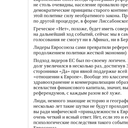
не столь очевидны, население провалило п
демократические принципы старого контине
этой политике силу необратимого закона. П
по другой процедуре, в форме Лиссабонског
Греческое «Нет», похоже, будет иметь сове
на дальнейший ход событий, сейчас мы в са
голосования не смогут ни в Афинах, ни в Бе
Лидеры Евросоюза сами превратили референд
продолжением политики жесткой экономии) в
Подход лидеров ЕС был по-своему логичен. В
долг увеличился в несколько раз, достигну
сторонники «Да» при явной поддержке всей з
«отношении к Европе». Вообще это классиче
здравоохранение и коммерциализации образ
всевластия финансового капитала, значит, в
референдумов, с каждым разом всё хуже.
Люди, немного знающие историю и географию
несколько лет такие шутки не будут проходит
вы ради мифической «принадлежности к Евро
очень четкий и ясный ответ. Нет, если это и 
психологические последствия такого событи
Евросоюза.