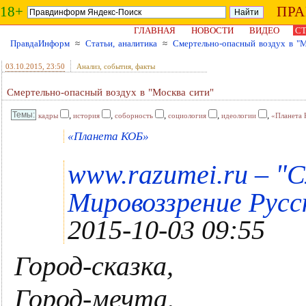
18+
ПР
ГЛАВНАЯ
НОВОСТИ
ВИДЕО
СТ
ПравдаИнформ
≈
Статьи, аналитика
≈
Смертельно-опасный воздух в "М
03.10.2015
, 23:50
Анализ, события, факты
Смертельно-опасный воздух в "Москва сити"
,
,
,
,
,
кадры
история
соборность
социология
идеологии
«Планета
«Планета КОБ»
"
www.razumei.ru –
С
Мировоззрение Русс
2015-10-03 09:55
Город-сказка,
Город-мечта,