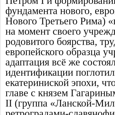
Петром I и формировани
фундамента нового, евр
Нового Третьего Рима) 
на момент своего учреж
родовитого боярства, тр
европейского образца уч
адаптация всё же состоя
идентификации поглотил 
екатериниской эпохи, чт
главе с князем Гагарин
II (группа «Ланской-Ми
ретроградами-славянофил