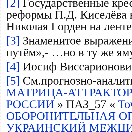
[2]
Государственные крес
реформы П.Д. Киселёва в 
Николая I орден на ленте
[3]
Знаменитое выражени
путём»,- …но в ту же яму
[4]
Иосиф Виссарионови
[5]
См.прогнозно-аналит
МАТРИЦА-АТТРАКТОР
РОССИИ
» ПАЗ_57 «
То
ОБОРОНИТЕЛЬНАЯ О
УКРАИНСКИЙ МЕЖЦИ