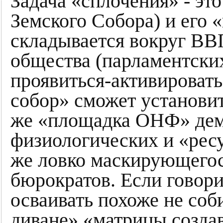
Задача «сплочения» - это
Земского Собора) и его 
складывается вокруг ВВ
общества (парламентски
проявиться-активироват
собор» сможет установит
же «площадка ОНФ» демо
физиологических и «рес
же ловко маскирующегос
бюрократов. Если говори
осваивать похоже не соб
диване» «матрицы создав