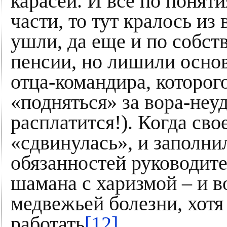
карасей. И все по понят
части, то тут кралось из
ушли, да еще и по собс
пенсии, но лишили основ
отца-командира, которог
«подняться» за вора-неуд
расплатится!). Когда св
«сдвинулась», и заполн
обязанностей руководите
шамана с харизмой – и в
медвежьей болезни, хотя
работать
[12]
.