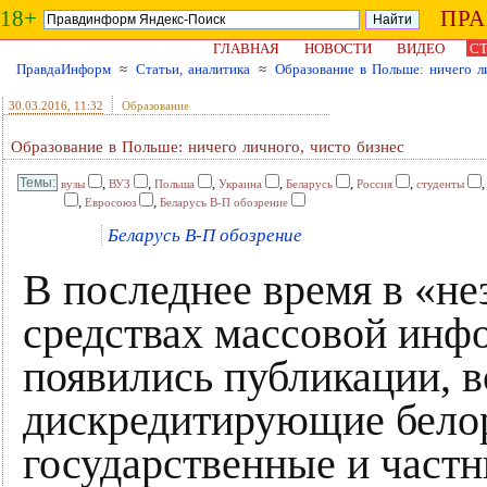
18+
ПР
ГЛАВНАЯ
НОВОСТИ
ВИДЕО
СТ
ПравдаИнформ
≈
Статьи, аналитика
≈
Образование в Польше: ничего л
30.03.2016
, 11:32
Образование
Образование в Польше: ничего личного, чисто бизнес
,
,
,
,
,
,
вузы
ВУЗ
Польша
Украина
Беларусь
Россия
студенты
,
,
Евросоюз
Беларусь В-П обозрение
Беларусь В-П обозрение
В последнее время в «н
средствах массовой инф
появились публикации, в
дискредитирующие бело
государственные и частн