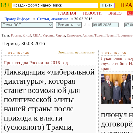
18+
ПР
ГЛАВНАЯ
НОВОСТИ
ВИДЕО
СТ
ПравдаИнформ
≈
Статьи, аналитика
≈ 30.03.2016
Или:
–
Тэги:
,
,
,
,
,
,
,
,
,
Россия
Китай
США
Украина
Сирия
Евросоюз
Англия
Трамп
Путин
Порошенко
Период: 30.03.2016
Экономика, производство
30.03.2016 23:46
30.03.2016 20:56
Лукашенко завер
Прогноз для России на 2016 год
случае войны Н
краю
Ликвидация «либеральной
диктатуры», которая
станет возможной для
политической элиты
нашей страны после
плюнул н
прихода к власти
договорё
(условного) Трампа,