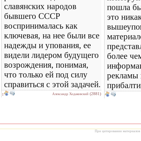
славянских народов
пошла бы
бывшего СССР
это никак
воспринималась как
вышеупо
ключевая, на нее были все
материал
надежды и упования, ее
представ
видели лидером будущего
более че
возрождения, понимая,
информац
что только ей под силу
рекламы 
справиться с этой задачей.
прибалти
(2881)
Александр Ходаковский
1
При цитировании материалов с