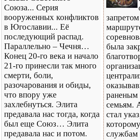
Союза... Серия
вооруженных конфликтов
запретом
в Югославии... Её
маршруто
последующий распад.
соревнов
Параллельно – Чечня…
была зак
Конец 20-го века и начало
благотво
21-го принесли так много
организа
смерти, боли,
централи
разочарования и обиды,
оказыва
что впору уже
раненым 
захлебнуться. Элита
семьям. 
предавала нас тогда, когда
стал указ
был еще Союз… Элита
котором
предавала нас и потом.
службам 