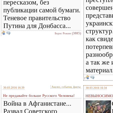
пересказом, без
соверше
публикации самой бумаги.
представ
Теневое правительство
украинск
Путина для Донбасса...
структур
(3885)
Борис Рожин
как свид
потерпев
разнообр
а так же
материал
1
Анализ, события, факты
30.03.2016 16:39
30.03.2016 16:34
Не предавайте больше Русского Человека!
НЕВЫНОСИМО
Война в Афганистане...
Развал Советского