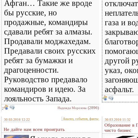
Афган… Такие же вроде
отключат
бы русские, но
неплател
продажные, командиры
газа и в
сдавали ребят за алмазы.
закрыва
Продавали моджахедам.
благотво
Предавали своих русских
помогаю
ребят за бумажки и
другой р
драгоценности.
указ, ок
Руководство предавало
загоняющ
командиров и идею. За
асфальт.
лояльность Запада.
(2896)
Надежда Морозова
2
Анализ, события, факты
30.03.2016 12:22
30.03.2016 11:32
Образование в 
Не дайте нам всем проиграть
чисто бизнес