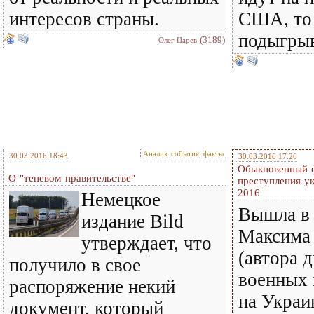
интересов страны.
США, то
подыгрыв
(3189)
Олег Царев
Анализ, события, факты
30.03.2016 18:43
30.03.2016 17:26
Обыкновенный 
О "теневом правительстве"
преступления у
2016
Немецкое
Вышла в 
издание Bild
Максима 
утверждает, что
(автора 
получило в свое
военных 
распоряжение некий
на Украи
документ, который