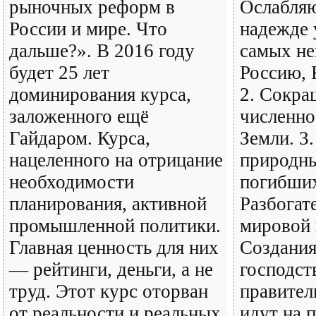
рыночных реформ в
Ослабляю
России и мире. Что
надежде 
дальше?». В 2016 году
самых не
будет 25 лет
Россию, 
доминирования курса,
2. Сокра
заложенного ещё
численно
Гайдаром. Курса,
Земли. 3.
нацеленного на отрицание
природны
необходимости
погибших
планирования, активной
Разбогат
промышленной политики.
мировой 
Главная ценность для них
Создания
— рейтинги, деньги, а не
господст
труд. Этот курс оторван
правител
от реальности и реальных
идут на 