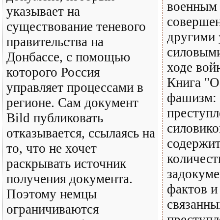
военным
указывает на
соверше
существование теневого
другими 
правительства на
силовыми
Донбассе, с помощью
ходе вой
которого Россия
Книга "
управляет процессами в
фашизм:
регионе. Сам документ
преступл
Bild публиковать
силовико
отказывается, ссылаясь на
содержит
то, что не хочет
количест
раскрывать источник
задокум
получения документа.
фактов и
Поэтому немцы
связанны
ограничиваются
преступл