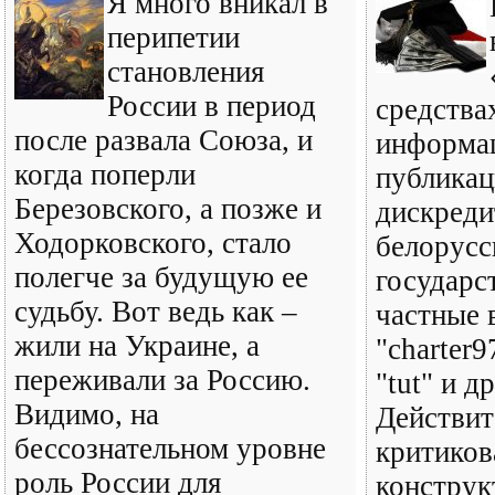
Я много вникал в
перипетии
становления
России в период
средства
после развала Союза, и
информац
когда поперли
публикац
Березовского, а позже и
дискред
Ходорковского, стало
белорусс
полегче за будущую ее
государс
судьбу. Вот ведь как –
частные 
жили на Украине, а
"charter9
переживали за Россию.
"tut" и д
Видимо, на
Действит
бессознательном уровне
критикова
роль России для
конструк