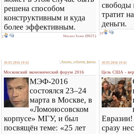
свободы 
решена способом
тратит н
конструктивным и куда
деньги.
более эффективным.
10
(6621)
Михаил Хазин
1
Анализ, события, факты
30.03.2016 19:52
30.03.2016 19:42
Московский экономический форум 2016
Цель США - вер
МЭФ-2016
состоялся 23–24
марта в Москве, в
«Ломоносовском
корпусе» МГУ, и был
Евразии
посвящён теме: «25 лет
сразу нес