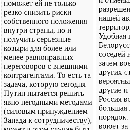
и отмени
поможет ей не только
разрешен
резко снизить риски
нашей ав
собственного положения
территор
внутри страны, но и
Удобная 
получить серьезные
Белорусс
козыри для более или
соседей 
менее равноправных
зачем во
переговоров с внешними
других с
контрагентами. То есть та
вероятны
задача, которую сегодня
другие и
Путин пытается решить
Россия в
явно негодными методами
большая и
(силовым принуждением
порядок
Запада к сотрудничеству),
воюет за
может в этом случае быть