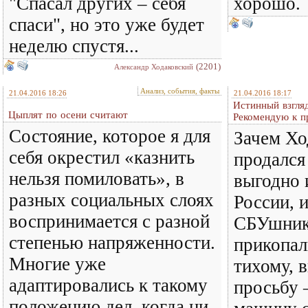
"Спасал других – себя
хорошо.
спаси", но это уже будет
неделю спустя...
(2201)
Александр Ходаковский
Анализ, события, факты
21.04.2016 18:26
21.04.2016 18:17
Истинный взгля
Цыплят по осени считают
Рекомендую к п
Состояние, которое я для
Зачем Хо
себя окрестил «казнить
продался
нельзя помиловать», в
выгодно 
разных социальных слоях
России, 
воспринимается с разной
СБУшник
степенью напряженности.
прикопал
Многие уже
тихому, 
адаптировались к такому
просьбу 
положению дел, когда ни