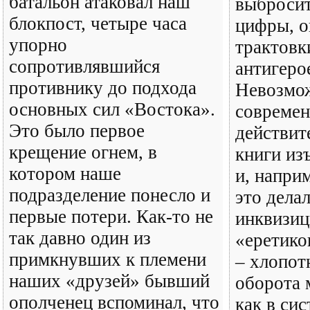
батальон атаковал наш
выбросит
блокпост, четыре часа
цифры, о
упорно
трактовки
сопротивлявшийся
антигер
противнику до подхода
Невозмо
основных сил «Востока».
совреме
Это было первое
действит
крещение огнем, в
книги из
котором наше
и, наприм
подразделение понесло и
это дела
первые потери. Как-то не
инквизиц
так давно один из
«еретико
примкнувших к племени
– хлопотн
наших «друзей» бывший
оборота 
ополченец вспоминал, что
как в сис