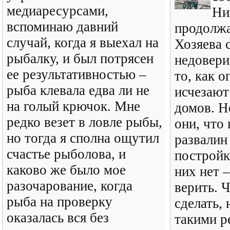
медиаресурсами,
Ни
вспоминаю давний
продолжа
случай, когда я выехал на
Хозяева 
рыбалку, и был потрясен
недовери
ее результативностью –
то, как 
рыба клевала едва ли не
исчезают
на голый крючок. Мне
домов. Н
редко везет в ловле рыбы,
они, что 
но тогда я сполна ощутил
развалин
счастье рыболова, и
постройк
каково же было мое
них нет 
разочарование, когда
верить. 
рыба на проверку
сделать, 
оказалась вся без
такими р