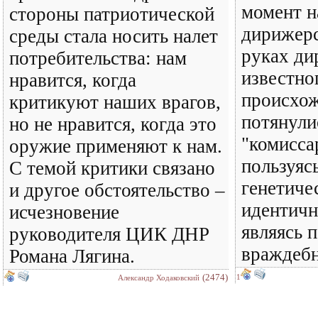
момент н
стороны патриотической
дирижерс
среды стала носить налет
руках ди
потребительства: нам
известно
нравится, когда
происхож
критикуют наших врагов,
потянули
но не нравится, когда это
"комисса
оружие применяют к нам.
пользуяс
С темой критики связано
генетиче
и другое обстоятельство –
идентичн
исчезновение
являясь п
руководителя ЦИК ДНР
враждебн
Романа Лягина.
(2474)
1
Александр Ходаковский