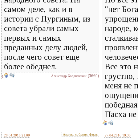
самом деле, как и в
"нет Бога
истории с Пургиным, из
упрощенн
совета убрали самых
народе, к
первых и самых
сталкива
преданных делу людей,
проявлен
после чего совет еще
человече
более обеднел.
Все это 
грустно,
(3669)
Александр Ходаковский
1
меня не 
ощущение
победная
Пасха не 
Анализ, события, факты
28.04.2016 21:09
27.04.2016 19:36