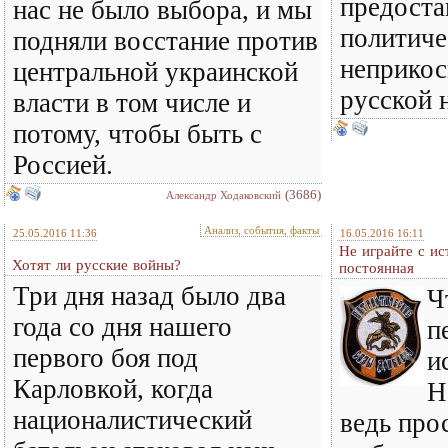
предоста
нас не было выбора, и мы
политиче
подняли восстание против
неприкос
центральной украинской
русской 
власти в том числе и
потому, чтобы быть с
Россией.
(3686)
Александр Ходаковский
Анализ, события, факты
25.05.2016 11:36
16.05.2016 16:11
Не играйте с ис
Хотят ли русские войны?
постоянная
Три дня назад было два
Ч
года со дня нашего
п
первого боя под
и
Карловкой, когда
Н
националистический
ведь прос