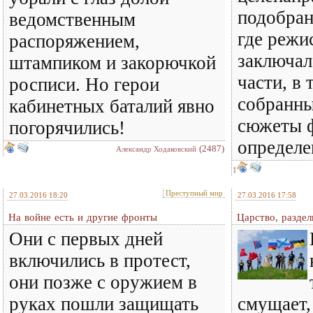
подобран
ведомственным
где режи
распоряжением,
заключал
штампиком и закорючкой
части, в 
росписи. Но герои
собранны
кабинетных баталий явно
сюжеты 
погорячились!
определе
(2487)
Александр Ходаковский
1
Преступный мир
27.03.2016 18:20
27.03.2016 17:58
На войне есть и другие фронты
Царство, раздел
Они с первых дней
включились в протест,
они позже с оружием в
руках пошли защищать
смущает,