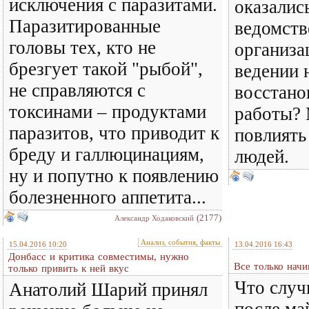
исключения с паразитами.
оказалис
Паразитированные
ведомст
головы тех, кто не
организа
брезгует такой "рыбой",
ведении 
не справляются с
восстано
токсинами – продуктами
работы?
паразитов, что приводит к
повлиять
бреду и галлюцинациям,
людей.
ну и попутно к появлению
болезненного аппетита...
(2177)
Александр Ходаковский
Анализ, события, факты
15.04.2016 10:20
13.04.2016 16:43
Донбасс и критика совместимы, нужно
Все только начи
только привить к ней вкус
Что случ
Анатолий Шарий принял