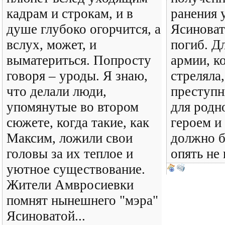
кадрам и строкам, и в
ранения 
душе глубоко огорчится, а
Ясинова
вслух, может, и
погиб. Д
выматериться. Попросту
армии, к
говоря – уроды. Я знаю,
стреляла
что делали люди,
преступн
упомянутые во втором
для родн
сюжете, когда такие, как
героем и
Максим, ложили свои
должно б
головы за их теплое и
опять не
уютное существование.
Жители Амвросиевки
помнят нынешнего "мэра"
Ясиноватой...