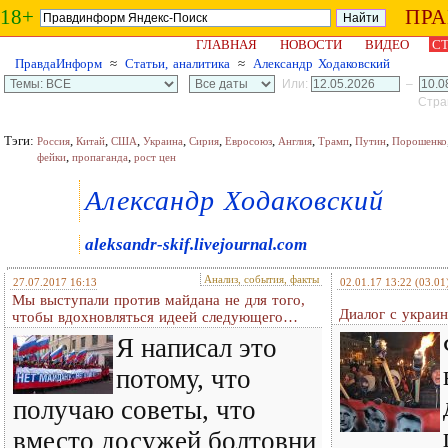
18+
ПР
ГЛАВНАЯ
НОВОСТИ
ВИДЕО
СТ
ПравдаИнформ
≈
Статьи, аналитика
≈
Александр Ходаковский
Или:
–
Стран
Тэги:
,
,
,
,
,
,
,
,
,
Россия
Китай
США
Украина
Сирия
Евросоюз
Англия
Трамп
Путин
Порошенко
,
,
фейки
пропаганда
рост цен
Александр Ходаковский
aleksandr-skif.livejournal.com
Анализ, события, факты
27.07.2017 16:13
02.01.17 13:22
(03.01
Мы выступали против майдана не для того,
Диалог с украи
чтобы вдохновляться идеей следующего…
Я написал это
потому, что
получаю советы, что
вместо досужей болтовни