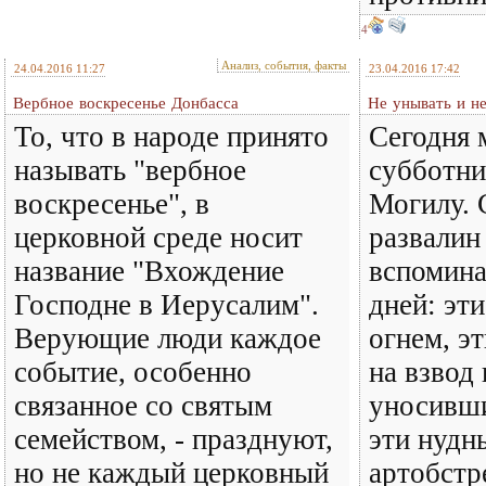
4
Анализ, события, факты
24.04.2016 11:27
23.04.2016 17:42
Вербное воскресенье Донбасса
Не унывать и не
То, что в народе принято
Сегодня 
называть "вербное
субботни
воскресенье", в
Могилу. 
церковной среде носит
развалин
название "Вхождение
вспомина
Господне в Иерусалим".
дней: эт
Верующие люди каждое
огнем, э
событие, особенно
на взвод
связанное со святым
уносивши
семейством, - празднуют,
эти нудн
но не каждый церковный
артобстр