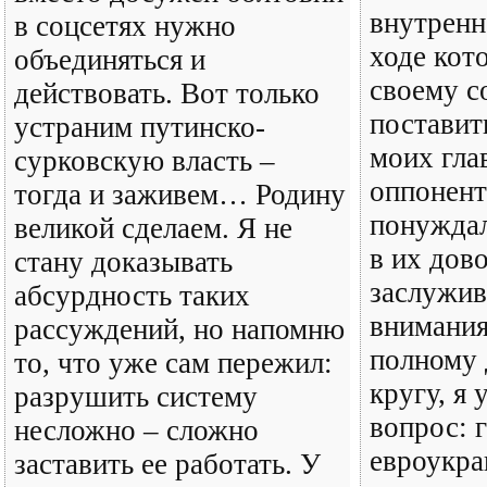
внутренн
в соцсетях нужно
ходе кот
объединяться и
своему с
действовать. Вот только
поставит
устраним путинско-
моих гла
сурковскую власть –
оппонент
тогда и заживем… Родину
понуждал
великой сделаем. Я не
в их дово
стану доказывать
заслужи
абсурдность таких
внимания
рассуждений, но напомню
полному 
то, что уже сам пережил:
кругу, я 
разрушить систему
вопрос: 
несложно – сложно
евроукра
заставить ее работать. У