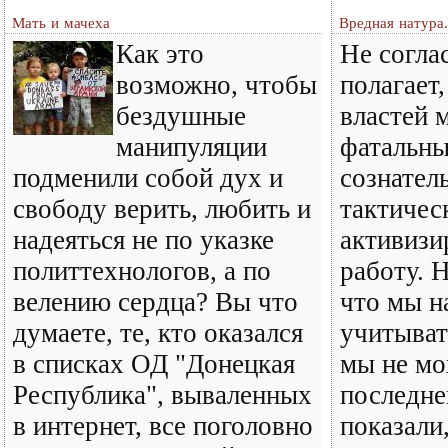
Мать и мачеха
Вредная натура.
Как это
Не соглас
возможно, чтобы
полагает
бездушные
властей 
манипуляции
фатальны
подменили собой дух и
сознател
свободу верить, любить и
тактичес
надеяться не по указке
активизи
политтехнологов, а по
работу. Н
велению сердца? Вы что
что мы н
думаете, те, кто оказался
учитыват
в списках ОД "Донецкая
мы не мо
Республика", вываленных
последне
в интернет, все поголовно
показали