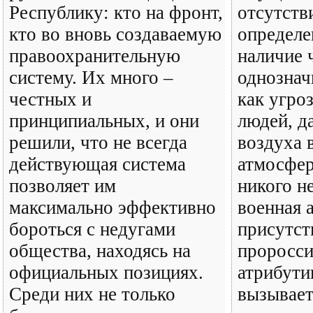
Республику: кто на фронт,
отсутств
кто во вновь создаваемую
определе
правоохранительную
наличие 
систему. Их много –
однознач
честных и
как угро
принципиальных, и они
людей, д
решили, что не всегда
воздуха 
действующая система
атмосфер
позволяет им
никого н
максимально эффективно
военная 
бороться с недугами
присутст
общества, находясь на
проросси
официальных позициях.
атрибути
Среди них не только
вызывает