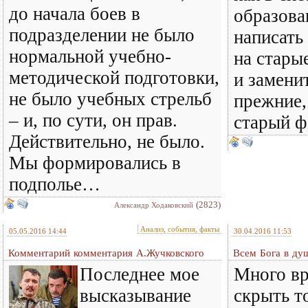
до начала боев в
образова
подразделении не было
написать
нормальной учебно-
на стары
методической подготовки,
и замени
не было учебных стрельб
прежние,
– и, по сути, он прав.
старый ф
Действительно, не было.
Мы формировались в
подполье…
(2823)
Александр Ходаковский
Анализ, события, факты
05.05.2016 14:44
30.04.2016 11:53
Комментарий комментария А.Жучковского
Всем Бога в ду
Последнее мое
Много вр
высказывание
скрыть то