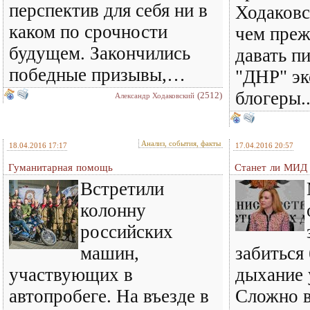
перспектив для себя ни в
Ходаковс
каком по срочности
чем преж
будущем. Закончились
давать п
победные призывы,…
"ДНР" эк
блогеры..
(2512)
Александр Ходаковский
Анализ, события, факты
18.04.2016 17:17
17.04.2016 20:57
Гуманитарная помощь
Станет ли МИД 
Встретили
колонну
российских
машин,
забиться 
участвующих в
дыхание 
автопробеге. На въезде в
Сложно 