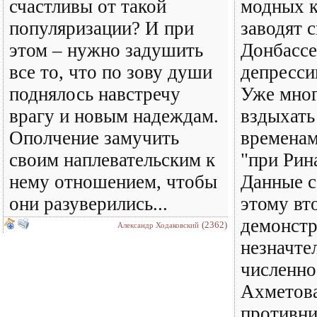
счастливы от такой
модных 
популяризации? И при
заводят 
этом – нужно задушить
Донбассе
все то, что по зову души
депресси
поднялось навстречу
Уже мног
врагу и новым надеждам.
вздыхать
Ополчение замучить
временам
своим наплевательским к
"при Рин
нему отношением, чтобы
Данные с
они разуверились...
этому вто
демонстр
(2362)
Александр Ходаковский
незначте
численно
Ахметова
противни