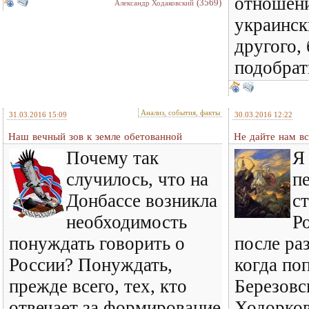
отношен
(3569)
Александр Ходаковский
украинск
другого, 
подобрат
Анализ, события, факты
31.03.2016 15:09
30.03.2016 12:22
Наш вечный зов к земле обетованной
Не дайте нам в
Почему так
Я
случилось, что на
п
Донбассе возникла
с
необходимость
Р
понуждать говорить о
после ра
России? Понуждать,
когда по
прежде всего, тех, кто
Березовс
отвечает за формирование
Ходорков