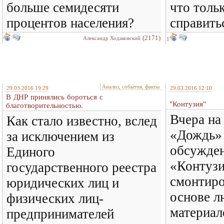
больше семидесяти
что толь
процентов населения?
справитьс
(2171)
Александр Ходаковский
1
Анализ, события, факты
29.03.2016 19:29
29.03.2016 12:10
В ДНР принялись бороться с
"Контузия"
благотворительностью.
Вчера на
Как стало известно, вслед
«Дождь» 
за исключением из
обсужде
Единого
«Контузи
государственного реестра
смонтиро
юридических лиц и
основе л
физических лиц-
материал
предпринимателей