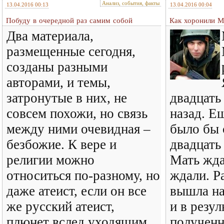
Анализ, события, факты
13.04.2016 00:13
13.04.2016 00:04
Побуду в очередной раз самим собой
Как хоронили М
Два материала,
размещенные сегодня,
созданы разными
авторами, и темы,
затронутые в них, не
двадцать
совсем похожи, но связь
назад. Е
между ними очевидная –
было бы 
безбожие. К вере и
двадцать
религии можно
Мать жда
относиться по-разному, но
ждали. Р
даже атеист, если он все
вышла на
же русский атеист,
и в резул
плюнет вслед уходящим
полученн