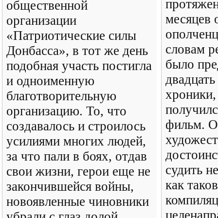
протяжен
общественной
месяцев 
организации
ополченц
«Патриотические силы
словам р
Донбасса», в тот же день
было пре
подобная участь постигла
двадцать
и одноименную
хроники,
благотворительную
получилс
организацию. То, что
фильм. О
создавалось и строилось
художес
усилиями многих людей,
достоинс
за что пали в боях, отдав
судить н
свои жизни, герои еще не
как таков
закончившейся войны,
компиляц
новоявленные чиновники
целенапр
убрали с глаз долой