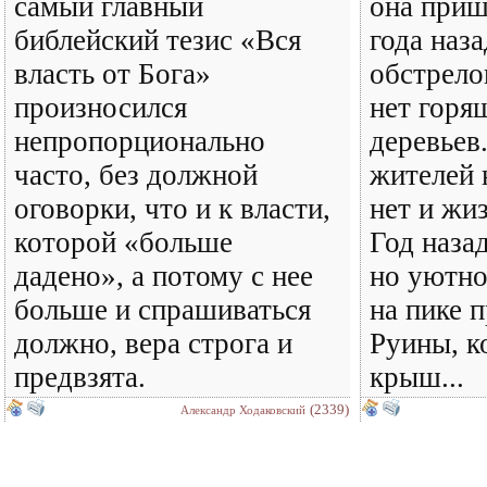
самый главный
она приш
библейский тезис «Вся
года наза
власть от Бога»
обстрело
произносился
нет горя
непропорционально
деревьев
часто, без должной
жителей 
оговорки, что и к власти,
нет и жи
которой «больше
Год назад
дадено», а потому с нее
но уютно
больше и спрашиваться
на пике 
должно, вера строга и
Руины, к
предвзята.
крыш...
(2339)
Александр Ходаковский