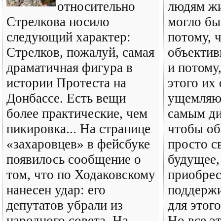
относительно
людям жи
Стрелкова носило
могло бы
следующий характер:
потому, ч
Стрелков, пожалуй, самая
объектив
драматичная фигура в
и потому
истории Протеста на
этого их
Донбассе. Есть вещи
ущемляют
более практические, чем
самым ди
пикировка... На странице
чтобы об
«захаровцев» в фейсбуке
просто с
появилось сообщение о
будущее,
том, что по Ходаковскому
приобрес
нанесен удар: его
поддержи
депутатов убрали из
для этого
народного совета. На
Но все эт