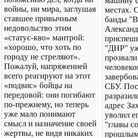
машину с
войны, ни мира, заглушая
местах. 
ставшее привычным
банды "В
недовольство этим
Александ
«статус-кво» мантрой:
приспешн
«хорошо, что хоть по
"ДНР" уж
городу не стреляют».
прозвали
Пожалуй, напряженней
человеко
всего реагируют на этот
завербов
«подвис» бойцы на
СБУ. Пос
передовой: они погибают
разразил
по-прежнему, но теперь
адрес За
уже мало понимают
уволил е
смысл и назначение своей
"главы с
жертвы, не видя никаких
прошлым