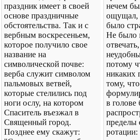
праздник имеет в своей
нечем бы
основе праздничные
ощущал, 
обстоятельства. Так и с
было стр
вербным воскресеньем,
Не было 
которое получило свое
отвечать,
название на
неудобны
символической почве:
потому ч
верба служит символом
никаких 
пальмовых ветвей,
тому, чт
которые стелились под
формулир
ноги ослу, на котором
в голове
Спаситель въезжал в
распрост
Священный город.
пределы 
Позднее ему скажут:
ротации: