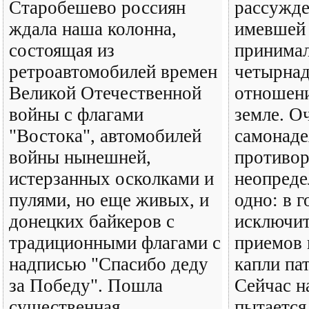
Старобешево россиян
рассужде
ждала наша колонна,
имевшей 
состоящая из
принимал
ретроавтомобилей времен
четырнад
Великой Отечественной
отношени
войны с флагами
земле. О
"Востока", автомобилей
самонаде
войны нынешней,
противор
истерзанных осколками и
неопреде
пулями, но еще живых, и
одно: в г
донецких байкеров с
исключит
традиционными флагами с
приемов 
надписью "Спасибо деду
капли па
за Победу". Пошла
Сейчас н
существенная
пытается