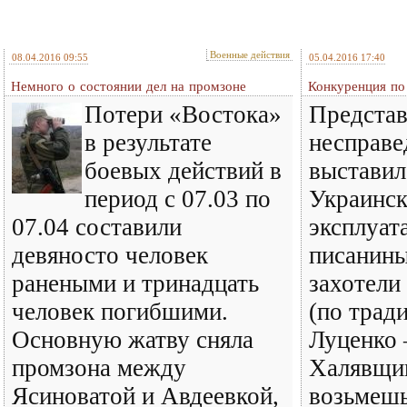
Военные действия
08.04.2016 09:55
05.04.2016 17:40
Немного о состоянии дел на промзоне
Конкуренция по
Потери «Востока»
Представ
в результате
несправе
боевых действий в
выставил
период с 07.03 по
Украинс
07.04 составили
эксплуат
девяносто человек
писанины
ранеными и тринадцать
захотели
человек погибшими.
(по трад
Основную жатву сняла
Луценко 
промзона между
Халявщик
Ясиноватой и Авдеевкой,
возьмешь