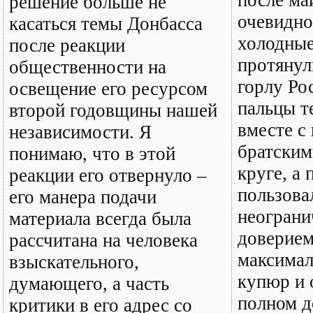
после ма
решение больше не
очевидно
касаться темы Донбасса
холодные
после реакции
протянул
общественности на
горлу Ро
освещение его ресурсом
пальцы т
второй годовщины нашей
вместе с
независимости. Я
братским
понимаю, что в этой
круге, а
реакции его отвернуло –
пользова
его манера подачи
неогран
материала всегда была
доверием
рассчитана на человека
максимал
взыскательного,
купюр и 
думающего, а часть
полном д
критики в его адрес со