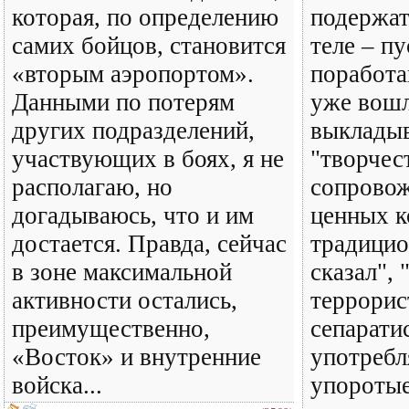
которая, по определению
подержат
самих бойцов, становится
теле – пу
«вторым аэропортом».
поработа
Данными по потерям
уже вошл
других подразделений,
выкладыв
участвующих в боях, я не
"творчес
располагаю, но
сопровож
догадываюсь, что и им
ценных к
достается. Правда, сейчас
традицио
в зоне максимальной
сказал", 
активности остались,
террорис
преимущественно,
сепарати
«Восток» и внутренние
употребл
войска...
упоротые,