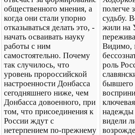
общественного мнения, а
полегче 
когда они стали упорно
судьбу. В
отказываться делать это, -
жили на 
начать осваивать науку
пережива
работы с ним
Видимо, 
самостоятельно. Почему
бессозна
так случилось, что
роль Рос
уровень пророссийской
славянск
настроенности Донбасса
бывшего
сегодняшнего ниже, чем
восприни
Донбасса довоенного, при
ключевая
том, что присоединения к
надежды 
России ждут с
видели л
нетерпением по-прежнему
возрожде