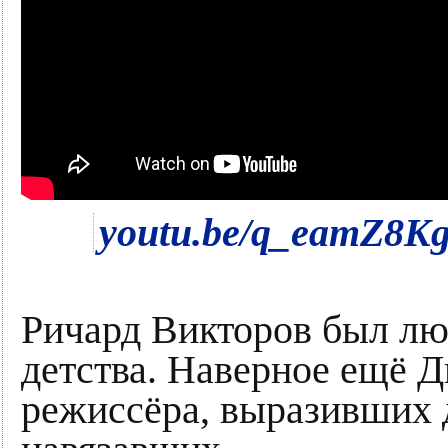
youtu.be/q_eamZ8K
Ричард Викторов был л
детства. Наверное ещё Д
режиссёра, выразивших 