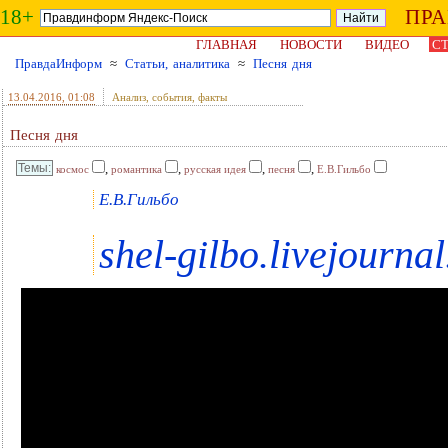
18+
ПР
ГЛАВНАЯ
НОВОСТИ
ВИДЕО
СТ
ПравдаИнформ
≈
Статьи, аналитика
≈
Песня дня
13.04.2016
, 01:08
Анализ, события, факты
Песня дня
,
,
,
,
космос
романтика
русская идея
песня
Е.В.Гильбо
Е.В.Гильбо
shel-gilbo.livejourna