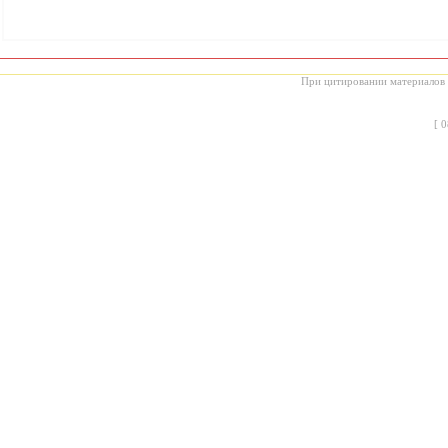
При цитировании материалов с
[
0