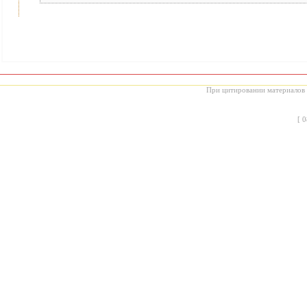
При цитировании материалов с
[
0