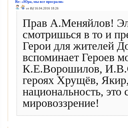
Re: «Юра, мы все просрали»
от
Rif
16.04.2016 18:26
Прав А.Меняйлов! Эл
смотришься в то и пр
Герои для жителей Д
вспоминает Героев м
К.Е.Ворошилов, И.В.
героях Хрущёв, Якир
национальность, это 
мировоззрение!