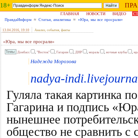
18+
ПР
ГЛАВНАЯ
НОВОСТИ
ВИДЕО
СТ
ПравдаИнформ
≈
Статьи, аналитика
≈
«Юра, мы все просрали»
13.04.2016
, 19:10
Анализ, события, факты
«Юра, мы все просрали»
,
,
,
,
,
,
Донбасс
"Восток"
Гагарин
ДНР
мораль
ночные клубы
нр
Надежда Морозова
nadya-indi.livejourn
Гуляла такая картинка по
Гагарина и подпись «Юра
нынешнее потребительск
общество не сравнить с 