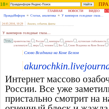
18+
ПР
ГЛАВНАЯ
НОВОСТИ
ВИДЕО
СТ
ПравдаИнформ
≈
Статьи, аналитика
≈
У вампиров голодные глаза…
24.05.2016
, 10:29
Анализ, события, факты
У вампиров голодные глаза…
,
,
,
,
правительство
Россия
вампиры
деньги
путинская стабильность
,
,
,
,
ультиматум
зверь
человек
Бог
Слово Всадника на Коне Белом
Слово Всадника на Коне Белом
akurochkin.livejourn
Интернет массово озабо
России. Все уже заметили
пристально смотрит на н
огненный блеск и жажда 