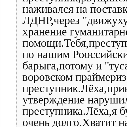
наживался на поставк
ЛДНР,через "движуху
хранение гуманитарн
помощи.Тебя,преступ
по нашим Рооссийски
барыга,потому и "тус
воровском праймериз
преступник.Лёха,прив
утверждение нарушил
преступника.Лёха,я б
очень долго.Хватит н