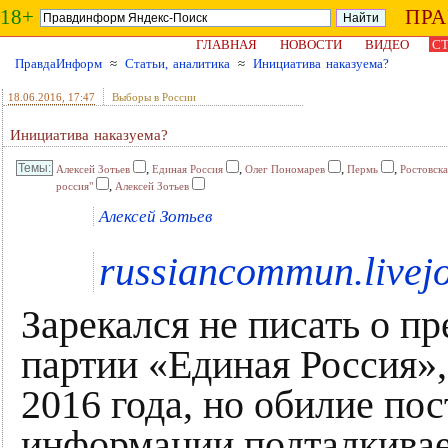
18+
ПР
ГЛАВНАЯ
НОВОСТИ
ВИДЕО
СТ
ПравдаИнформ
≈
Статьи, аналитика
≈
Инициатива наказуема?
18.06.2016
, 17:47
Выборы в России
Инициатива наказуема?
,
,
,
,
Алексей Зотьев
Единая Россия
Олег Пономарев
Пермь
Ростовска
,
россия"
Алексей Зотьев
Алексей Зотьев
russiancommun.livej
Зарекался не писать о п
партии «Единая Россия»,
2016 года, но обилие по
информации подталкивает