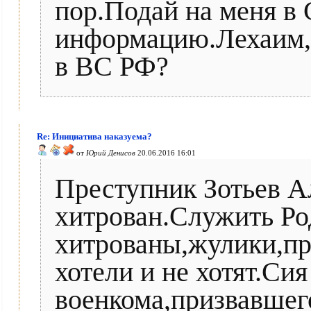
пор.Подай на меня в
информацию.Лехаим,к
в ВС РФ?
Re: Инициатива наказуема?
от
Юрий Денисов
20.06.2016 16:01
Преступник Зотьев А
хитрован.Служить Ро
хитрованы,жулики,пр
хотели и не хотят.Сия
военкома,призвавшег