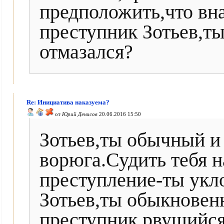
предположить,что вн
преступник Зотьев,т
отмазался?
Re: Инициатива наказуема?
от
Юрий Денисов
20.06.2016 15:50
Зотьев,ты обычный и
ворюга.Судить тебя 
преступление-ты укл
Зотьев,ты обыкновен
преступник,рвущийся 