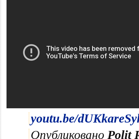
youtu.be/dUKkareSy
Опубликовано
Polit 