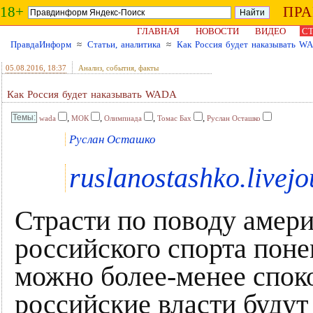
18+
ПР
ГЛАВНАЯ
НОВОСТИ
ВИДЕО
СТ
ПравдаИнформ
≈
Статьи, аналитика
≈
Как Россия будет наказывать W
05.08.2016
, 18:37
Анализ, события, факты
Как Россия будет наказывать WADA
,
,
,
,
wada
МОК
Олимпиада
Томас Бах
Руслан Осташко
Руслан Осташко
ruslanostashko.livej
Страсти по поводу амер
российского спорта поне
можно более-менее споко
российские власти буду