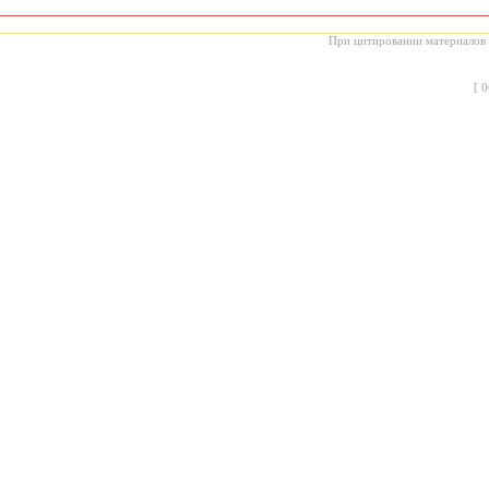
При цитировании материалов с
[
0