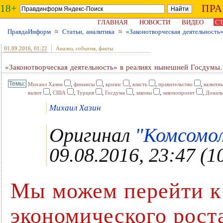
18+
ПР
ГЛАВНАЯ
НОВОСТИ
ВИДЕО
СТ
ПравдаИнформ
≈
Статьи, аналитика
≈
«Законотворческая деятельност
01.09.2016
, 01:22
Анализ, события, факты
«Законотворческая деятельность» в реалиях нынешней Госдум
,
,
,
,
,
Михаил Хазин
финансы
кризис
власть
правительство
валютны
,
,
,
,
,
,
валют
США
Турция
Госдума
законы
законопроект
Дональ
Михаил Хазин
Оригинал
"Комсомол
09.08.2016, 23:47
(1
Мы можем перейти к
экономического роста