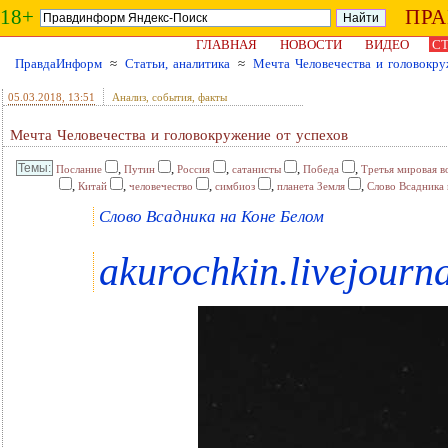
18+
ПР
ГЛАВНАЯ
НОВОСТИ
ВИДЕО
СТ
ПравдаИнформ
≈
Статьи, аналитика
≈
Мечта Человечества и головокру
05.03.2018
, 13:51
Анализ, события, факты
Мечта Человечества и головокружение от успехов
,
,
,
,
,
Послание
Путин
Россия
сатанисты
Победа
Третья мировая в
,
,
,
,
,
Китай
человечество
симбиоз
планета Земля
Слово Всадника 
Слово Всадника на Коне Белом
akurochkin.livejourn