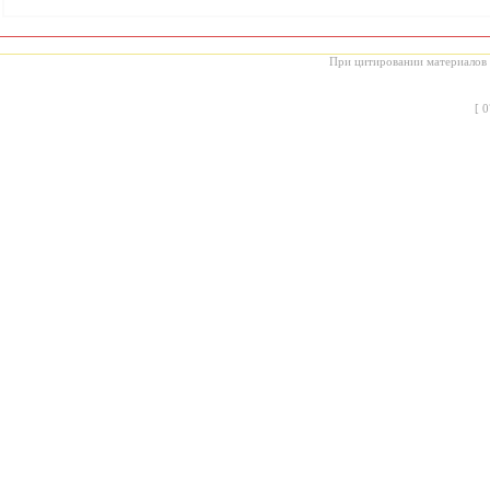
При цитировании материалов с
[
0