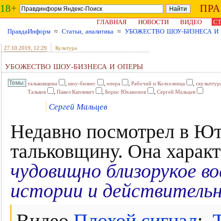
18+
ПР
ГЛАВНАЯ
НОВОСТИ
ВИДЕО
СТ
ПравдаИнформ
≈
Статьи, аналитика
≈
УБОЖЕСТВО ШОУ-БИЗНЕСА И
27.10.2019
, 12:29
Культура
УБОЖЕСТВО ШОУ-БИЗНЕСА И ОПЕРЫ
,
,
,
,
тальковщина
шоу-бизнес
опера
Рабочий и Колхозница
скульптур
,
,
,
Тальков
Павел Каплевич
Борис Юханонов
Сергей Мальцев
Сергей Мальцев
Недавно посмотрел в Ют
тальковщину. Она характ
чудовищно близорукое в
истории и действитель