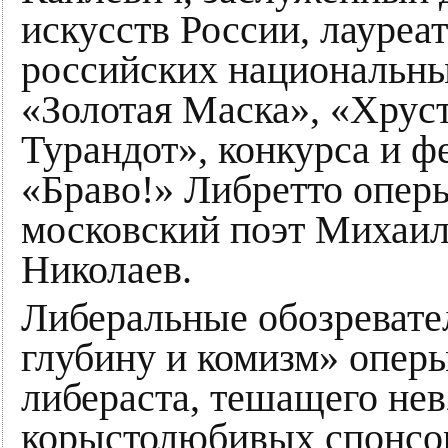
искусств России, лауреат
российских национальн
«Золотая Маска», «Хрус
Турандот», конкурса и ф
«Браво!» Либретто опер
московский поэт Михаил
Николаев.
Либеральные обозревате
глубину и комизм» опер
либераста, тешащего не
корыстолюбивых спонсор