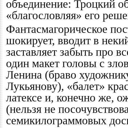
объединение: Троцкий о
«благословляя» его реш
Фантасмагорическое пос
шокирует, вводит в неки
заставляет забыть про все
один макет головы с зло
Ленина (браво художник
Лукьянову), «балет» кра
латексе и, конечно же, 
(нельзя не посочувствов
семикилограммовых досп