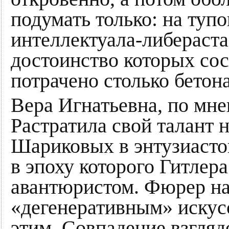
подумать только: на тупо
интеллектуала-либераста
достоинство которых сос
потрачено столько бетона
Вера Игнатьевна, по мне
Растратила свой талант 
Шариковых в энтузиастов
в эпоху которого Гитлер
авантюристом. Фюрер на
«дегенеративным» искус
этим. Совпадение взгляд