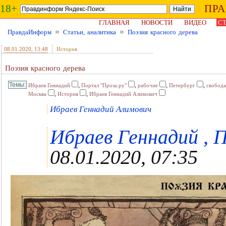
18+
ПР
ГЛАВНАЯ
НОВОСТИ
ВИДЕО
СТ
ПравдаИнформ
≈
Статьи, аналитика
≈
Поэзия красного дерева
08.01.2020
, 13:48
История
Поэзия красного дерева
,
,
,
,
Ибраев Геннадий
Портал "Проза.ру"
рабочие
Петербург
свобода
,
,
Москва
История
Ибраев Геннадий Алимович
Ибраев Геннадий Алимович
Ибраев Геннадий , П
08.01.2020, 07:35