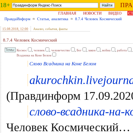
18+
ПР
ГЛАВНАЯ
НОВОСТИ
ВИДЕО
СТ
ПравдаИнформ
≈
Статьи, аналитика
≈
8.7.4 Человек Космический
15.08.2018
, 12:00
Анализ, события, факты
8.7.4 Человек Космический
,
,
,
,
,
,
Космос
человек
человечество
Бог
закон
война
работа
Всадника на Коне Белом
Слово Всадника на Коне Белом
akurochkin.livejourn
(Правдинформ 17.09.202
слово-всадника-на-к
Человек Космический… 