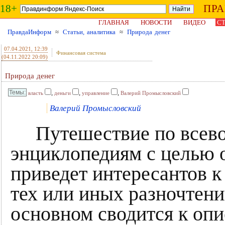
18+
ПР
ГЛАВНАЯ
НОВОСТИ
ВИДЕО
СТ
ПравдаИнформ
≈
Статьи, аналитика
≈
Природа денег
07.04.2021
, 12:39
Финансовая система
(04.11.2022 20:09)
Природа денег
,
,
,
власть
деньги
управление
Валерий Промысловский
Валерий Промысловский
Путешествие по всево
энциклопедиям с целью о
приведет интересантов к
тех или иных разночтени
основном сводится к оп