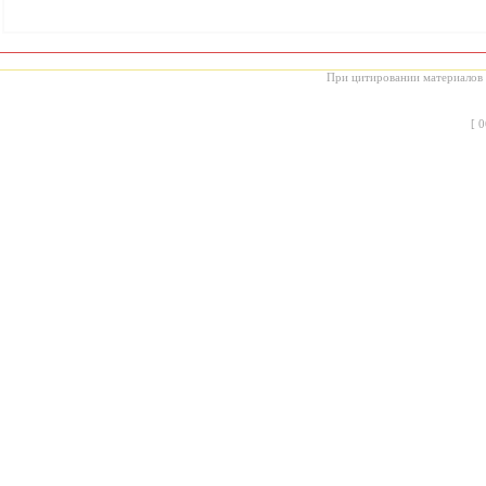
При цитировании материалов с
[
0