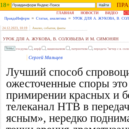
18+
ПР
ГЛАВНАЯ
НОВОСТИ
ВИДЕО
СТ
ПравдаИнформ
≈
Статьи, аналитика
≈
УРОК ДЛЯ А. ЖУКОВА, В. СО
24.12.2023
, 10:19
Анализ, события, факты
УРОК ДЛЯ А. ЖУКОВА, В. СОЛОВЬЕВА И М. СИМОНЯН
,
,
,
,
госдума
кпрф
национализм
патриотизм
передача "вечер с в. сол
Сергей Мальцев
Лучший способ спровоци
ожесточенные споры это 
примирении красных и бе
телеканал НТВ в передач
ясным», нередко поднима