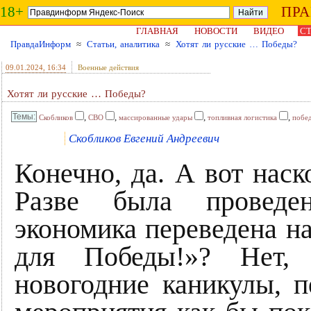
18+
ПР
ГЛАВНАЯ
НОВОСТИ
ВИДЕО
СТ
ПравдаИнформ
≈
Статьи, аналитика
≈
Хотят ли русские … Победы?
09.01.2024
, 16:34
Военные действия
Хотят ли русские … Победы?
,
,
,
,
Скобликов
СВО
массированные удары
топливная логистика
побе
Скобликов Евгений Андреевич
Конечно, да. А вот наск
Разве была проведен
экономика переведена на
для Победы!»? Нет,
новогодние каникулы, 