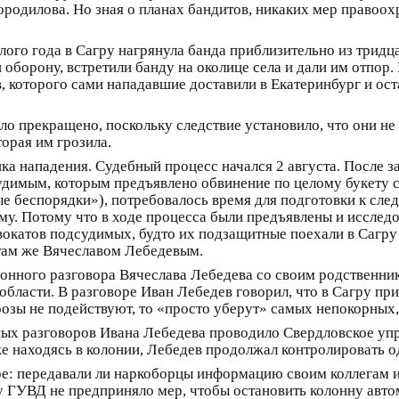
родилова. Но зная о планах бандитов, никаких мер правоо
лого года в Сагру нагрянула банда приблизительно из трид
оборону, встретили банду на околице села и дали им отпор. 
 которого сами нападавшие доставили в Екатеринбург и ост
ло прекращено, поскольку следствие установило, что они н
торая им грозила.
а нападения. Судебный процесс начался 2 августа. После за
димым, которым предъявлено обвинение по целому букету ста
овые беспорядки»), потребовалось время для подготовки к с
му. Потому что в ходе процесса были предъявлены и исследо
катов подсудимых, будто их подзащитные поехали в Сагру 
там же Вячеславом Лебедевым.
ефонного разговора Вячеслава Лебедева со своим родствен
области. В разговоре Иван Лебедев говорил, что в Сагру пр
розы не подействуют, то «просто уберут» самых непокорных,
 разговоров Ивана Лебедева проводило Свердловское упра
е находясь в колонии, Лебедев продолжал контролировать од
вое: передавали ли наркоборцы информацию своим коллегам 
у ГУВД не предприняло мер, чтобы остановить колонну авт