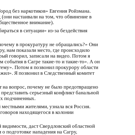
ород без наркотиков» Евгения Ройзмана.
 (они настаивали на том, что обвинение в
общественное внимание).
ираться в ситуации» из-за бездействия
 почему в прокуратуру не обращались?» Они
гру, нам показали место, где происходило
ый говорил, записали на видео. Потом я
события в Сагре такие-то и такие-то». А он
 тему». Потом я позвонил прокурору области
ожил». Я позвонил в Следственный комитет
ет на вопрос, почему не было предотвращено
я представить серьезный конфликт банальной
их подчиненных.
й местными жителями, узнала вся Россия.
зговоров находящегося в колонии
й видимости, даст Свердловский областной
 о подготовке нападения на Сагру,