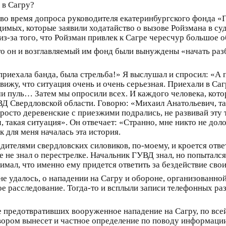
 в Сагру?
 во время допроса руководителя екатеринбургского фонда «Г
имых, которые заявили ходатайство о вызове Ройзмана в суд
из-за того, что Ройзман привлек к Сагре чересчур большое 
то он и возглавляемый им фонд были вынуждены «начать разб
приехала банда, была стрельба!» Я выслушал и спросил: «А
 вижу, что ситуация очень и очень серьезная. Приехали в Са
и пуль… Затем мы опросили всех. И каждого человека, котор
 Свердловской области. Говорю: «Михаил Анатольевич, там 
просто деревенские с приезжими подрались, не развивай эту
такая ситуация». Он отвечает: «Странно, мне никто не дол
к для меня началась эта история.
дителями свердловских силовиков, по-моему, и кроется отв
е не знал о перестрелке. Начальник ГУВД знал, но попыталс
имал, что именно ему придется ответить за бездействие сво
не удалось, о нападении на Сагру и обороне, организованно
 расследование. Тогда-то и всплыли записи телефонных ра
 предотвративших вооруженное нападение на Сагру, по все
овором вынесет и частное определение по поводу информации