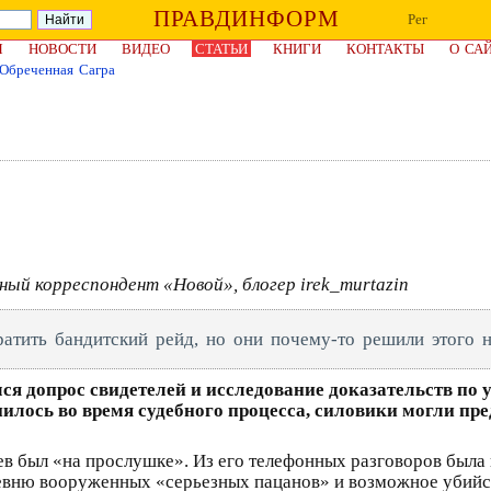
ПРАВДИНФОРМ
Рег
Я
НОВОСТИ
ВИДЕО
СТАТЬИ
КНИГИ
КОНТАКТЫ
О СА
Обреченная Сагра
ый корреспондент «Новой», блогер irek_murtazin
атить бандитский рейд, но они почему-то решили этого н
ся допрос свидетелей и исследование доказательств по 
илось во время судебного процесса, силовики могли пр
в был «на прослушке». Из его телефонных разговоров была
ревню вооруженных «серьезных пацанов» и возможное убийс