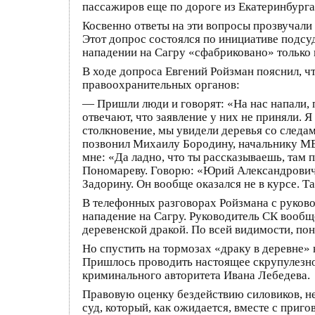
пассажиров еще по дороге из Екатеринбурга
Косвенно ответы на эти вопросы прозвучали
Этот допрос состоялся по инициативе подсуд
нападении на Сагру «сфабриковано» только 
В ходе допроса Евгений Ройзман пояснил, ч
правоохранительных органов:
— Пришли люди и говорят: «На нас напали, 
отвечают, что заявление у них не приняли. Я
столкновение, мы увидели деревья со следам
позвонил Михаилу Бородину, начальнику МВД
мне: «Да ладно, что ты рассказываешь, там 
Пономареву. Говорю: «Юрий Александрович, 
Задорину. Он вообще оказался не в курсе. Та
В телефонных разговорах Ройзмана с руково
нападение на Сагру. Руководитель СК вообщ
деревенской дракой. По всей видимости, пон
Но спустить на тормозах «драку в деревне» 
Пришлось проводить настоящее скрупулезное
криминального авторитета Ивана Лебедева.
Правовую оценку бездействию силовиков, не
суд, который, как ожидается, вместе с приг