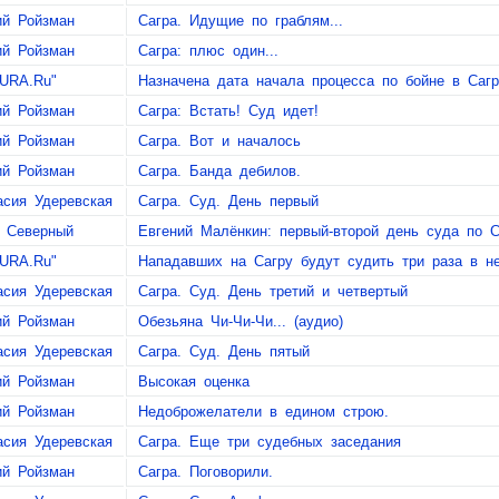
ий Ройзман
Сагра. Идущие по граблям...
ий Ройзман
Сагра: плюс один...
URA.Ru"
Назначена дата начала процесса по бойне в Сагр
ий Ройзман
Сагра: Встать! Суд идет!
ий Ройзман
Сагра. Вот и началось
ий Ройзман
Сагра. Банда дебилов.
асия Удеревская
Сагра. Суд. День первый
 Северный
Евгений Малёнкин: первый-второй день суда по С
URA.Ru"
Нападавших на Сагру будут судить три раза в н
асия Удеревская
Сагра. Суд. День третий и четвертый
ий Ройзман
Обезьяна Чи-Чи-Чи... (аудио)
асия Удеревская
Сагра. Суд. День пятый
ий Ройзман
Высокая оценка
ий Ройзман
Недоброжелатели в едином строю.
асия Удеревская
Сагра. Еще три судебных заседания
ий Ройзман
Сагра. Поговорили.