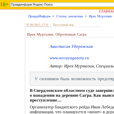
18+
ГЛАВНА
ПравдаИнформ
≈
Статьи, аналитика
≈
Ирек Муртазин. 
07.09.2012
, 17:51
Преступный мир
Ирек Муртазин. Обреченная Сагра
Анастасия Удеревская
www.novayagazeta.ru
Автор: Ирек Муртазин, Специальн
У силовиков была возможность предотвр
В Свердловском областном суде завершил
о нападении на деревню Сагра. Как выясн
преступление…
Организатор бандитского рейда Иван Лебеде
информация, что планируется «визит» в де