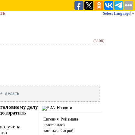
ЙТЕ
Select Language
▼
(3108)
е делать
уголовному делу
едотвратить
Евгения Ройзмана
«заставило»
 получена
заняться Сагрой
тво