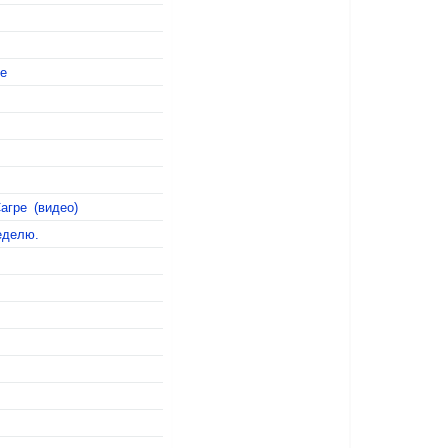
е
агре (видео)
еделю.