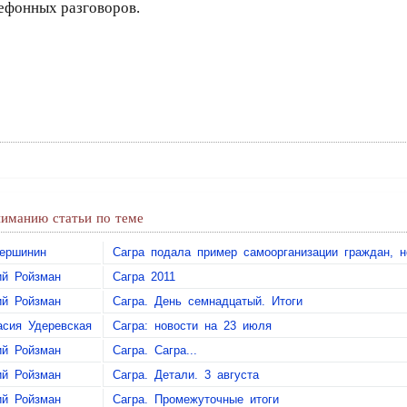
лефонных разговоров.
иманию статьи по теме
ершинин
Сагра подала пример самоорганизации граждан,
ий Ройзман
Сагра 2011
ий Ройзман
Сагра. День семнадцатый. Итоги
асия Удеревская
Сагра: новости на 23 июля
ий Ройзман
Сагра. Сагра...
ий Ройзман
Сагра. Детали. 3 августа
ий Ройзман
Сагра. Промежуточные итоги