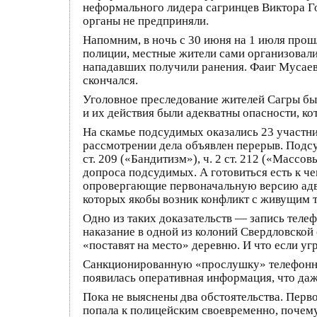
неформального лидера сагринцев Виктора Го
органы не предприняли.
Напомним, в ночь с 30 июня на 1 июля прош
полиции, местные жители сами организовали 
нападавших получили ранения. Фаиг Мусаев,
скончался.
Уголовное преследование жителей Сагры бы
и их действия были адекватны опасности, ко
На скамье подсудимых оказались 23 участник
рассмотрении дела объявлен перерыв. Подсу
ст. 209 («Бандитизм»), ч. 2 ст. 212 («Масс
допроса подсудимых. А готовиться есть к че
опровергающие первоначальную версию адво
которых якобы возник конфликт с живущим 
Одно из таких доказательств — запись тел
наказание в одной из колоний Свердловской 
«поставят на место» деревню. И что если уг
Санкционированную «прослушку» телефонных
появилась оперативная информация, что даж
Пока не выяснены два обстоятельства. Пер
попала к полицейским своевременно, почем