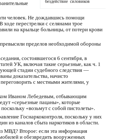
бездействие силовиков
хранительные
цати человек. Не дождавшись помощи
В ходе перестрелки с селянами трое
авили на крыльце больницы, от потери крови
е превысили пределов необходимой обороны
седания, состоявшегося 6 сентября, в
тей УК, включая такие серьезные, как ч. 1
ледующей стадии судебного следствия —
ваны доказательства, начисто
переговорить с местными жителями, у
ником Иваном Лебедевым, отбывающим
иедут «серьезные пацаны», которые
 поскольку «возьмут с собой пистолеты».
вление Госнаркоконтроля, поскольку у них
ин из каналов сбыта наркотиков в области.
из МВД? Второе: если эта информация
омобилей и обезвредить вооруженных