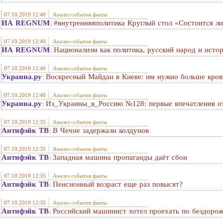
07.10.2019 12:40
Анализ события факты
ИА REGNUM
#внутренняяполитика Круглый стол «Состоится ли
:
07.10.2019 12:40
Анализ события факты
ИА REGNUM
Национализм как политика, русский народ и ист
:
07.10.2019 12:40
Анализ события факты
Украина.ру
Воскресный Майдан в Киеве: им нужно больше кров
:
07.10.2019 12:40
Анализ события факты
Украина.ру
Из_Украины_в_Россию №128: первые впечатления от 
:
07.10.2019 12:35
Анализ события факты
Антифэйк ТВ
В Чечне задержали колдунов
:
07.10.2019 12:35
Анализ события факты
Антифэйк ТВ
Западная машина пропаганды даёт сбои
:
07.10.2019 12:35
Анализ события факты
Антифэйк ТВ
Пенсионный возраст еще раз повысят?
:
07.10.2019 12:35
Анализ события факты
Антифэйк ТВ
Российский машинист хотел проехать по бездоро
: