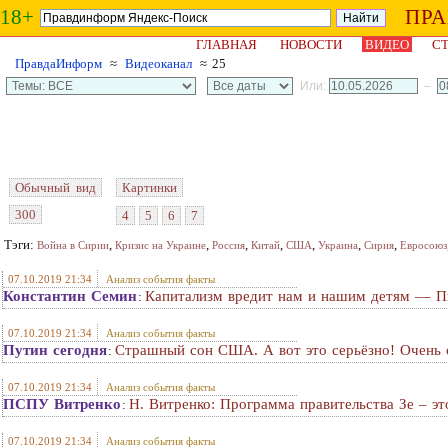
18+
ПР
ГЛАВНАЯ
НОВОСТИ
ВИДЕО
СТ
ПравдаИнформ
≈
Видеоканал
≈ 25
Или:
–
Обычный вид
Картинки
300
4
5
6
7
Тэги:
,
,
,
,
,
,
,
Война в Сирии
Кризис на Украине
Россия
Китай
США
Украина
Сирия
Евросоюз
07.10.2019 21:34
Анализ события факты
Константин Семин
Капитализм вредит нам и нашим детям –– 
:
07.10.2019 21:34
Анализ события факты
Путин сегодня
Страшный сон США. А вот это серьёзно! Очень 
:
07.10.2019 21:34
Анализ события факты
ПСПУ Витренко
Н. Витренко: Программа правительства Зе – эт
:
07.10.2019 21:34
Анализ события факты