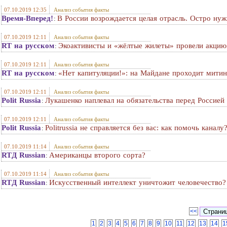
07.10.2019 12:35
Анализ события факты
Время-Вперед!
В России возрождается целая отрасль. Остро ну
:
07.10.2019 12:11
Анализ события факты
RT на русском
Экоактивисты и «жёлтые жилеты» провели акцию
:
07.10.2019 12:11
Анализ события факты
RT на русском
«Нет капитуляции!»: на Майдане проходит мити
:
07.10.2019 12:11
Анализ события факты
Polit Russia
Лукашенко наплевал на обязательства перед Россией
:
07.10.2019 12:11
Анализ события факты
Polit Russia
Politrussia не справляется без вас: как помочь канал
:
07.10.2019 11:14
Анализ события факты
RTД Russian
Американцы второго сорта?
:
07.10.2019 11:14
Анализ события факты
RTД Russian
Искусственный интеллект уничтожит человечество?
:
<<
1
2
3
4
5
6
7
8
9
10
11
12
13
14
1