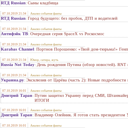
RTД Russian
Сыны кладбища
:
07.10.2019 21:34
Анализ события факты
RTД Russian
Город будущего: без пробок, ДТП и водителей
:
07.10.2019 21:34
Анализ события факты
Антифэйк ТВ
Очередная серия SpaceX vs Роскосмос
:
07.10.2019 21:34
Анализ события факты
Karabas Channel
Портнов Порошенко: «Твой дом-тюрьма!» Генп
:
07.10.2019 21:34
Юмор, сатира, жуть
Russia Not Today
День рождения Путина (обзор новостей). RNT
:
07.10.2019 21:34
Анализ события факты
Украина.ру
Эксклюзив от Царёва (часть 2): Новые подробност
:
07.10.2019 16:01
Анализ события факты
Дмитрий Таран
Путин защитил Украину перед СМИ, Штанмайе
:
ИТОГИ
07.10.2019 16:01
Анализ события факты
Дмитрий Таран
Владимир Олейник. Я готов стать президентом
:
07.10.2019 16:01
Анализ события факты