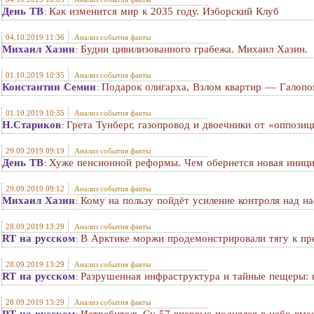
День ТВ
Как изменится мир к 2035 году. Изборский Клуб
:
04.10.2019 11:36
Анализ события факты
Михаил Хазин
Будни цивилизованного грабежа. Михаил Хазин.
:
01.10.2019 10:35
Анализ события факты
Константин Семин
Подарок олигарха, Взлом квартир –– Галоп
:
01.10.2019 10:35
Анализ события факты
Н.Стариков
Грета Тунберг, газопровод и двоечники от «оппозиц
:
29.09.2019 09:19
Анализ события факты
День ТВ
Хуже пенсионной реформы. Чем обернется новая иници
:
29.09.2019 09:12
Анализ события факты
Михаил Хазин
Кому на пользу пойдёт усиление контроля над н
:
28.09.2019 13:29
Анализ события факты
RT на русском
В Арктике моржи продемонстрировали тягу к пр
:
28.09.2019 13:29
Анализ события факты
RT на русском
Разрушенная инфраструктура и тайные пещеры: 
:
28.09.2019 13:29
Анализ события факты