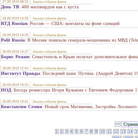
27.09.2019 08:53
Анализ события факты
День ТВ
400 миллиардов как с куста
:
26.09.2019 14:58
Анализ события факты
RTД Russian
Россия — США: контакты на фоне санкций
:
26.09.2019 14:58
Анализ события факты
Polit Russia
В Москве повязали генерала-мошенника из МВД (Tel
:
26.09.2019 14:27
Анализ события факты
Борис Рожин
Севастополь и Крым получат дополнительное фин
:
26.09.2019 12:43
Анализ события факты
Институт Правды
Последний шанс Путина. (Андрей Девятов) 1
:
26.09.2019 10:53
Анализ события факты
НОД
Беседа режиссера Игоря Кулькова с Евгением Федоровым 17
:
26.09.2019 10:41
Анализ события факты
Константин Семин
Новый срок Матвиенко, Застройка Лосиного
:
<<
1
2
3
4
5
6
7
8
9
10
11
12
13
14
1