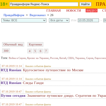
18+
ПР
ГЛАВНАЯ
НОВОСТИ
ВИДЕО
СТ
ПравдаИнформ
≈
Видеоканал
≈ 26
Или:
–
Обычный вид
Картинки
300
4
5
6
7
Тэги:
,
,
,
,
,
,
,
Война в Сирии
Кризис на Украине
Россия
Китай
США
Украина
Сирия
Евросоюз
07.10.2019 11:14
Анализ события факты
RTД Russian
Кругосветное путешествие по Москве
:
07.10.2019 11:14
Анализ события факты
RTД Russian
Следы Ганди
:
07.10.2019 10:47
Анализ события факты
Путин сегодня
Знаменитое путинское дзюдо. Стратегия по Украи
:
07.10.2019 10:47
Анализ события факты