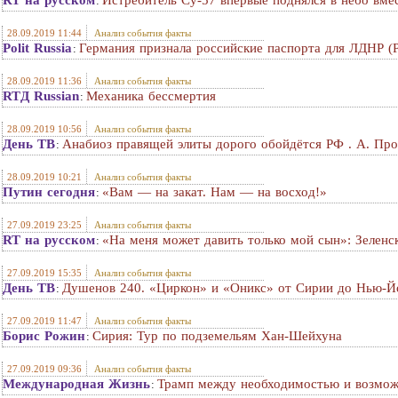
RT на русском
Истребитель Су-57 впервые поднялся в небо вм
:
28.09.2019 11:44
Анализ события факты
Polit Russia
Германия признала российские паспорта для ЛДНР (
:
28.09.2019 11:36
Анализ события факты
RTД Russian
Механика бессмертия
:
28.09.2019 10:56
Анализ события факты
День ТВ
Анабиоз правящей элиты дорого обойдётся РФ . А. Пр
:
28.09.2019 10:21
Анализ события факты
Путин сегодня
«Вам — на закат. Нам — на восход!»
:
27.09.2019 23:25
Анализ события факты
RT на русском
«На меня может давить только мой сын»: Зеленс
:
27.09.2019 15:35
Анализ события факты
День ТВ
Душенов 240. «Циркон» и «Оникс» от Сирии до Нью-Й
:
27.09.2019 11:47
Анализ события факты
Борис Рожин
Сирия: Тур по подземельям Хан-Шейхуна
:
27.09.2019 09:36
Анализ события факты
Международная Жизнь
Трамп между необходимостью и возмо
: