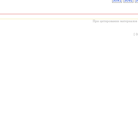
3091
3092
3
При цитировании материалов с
[
0