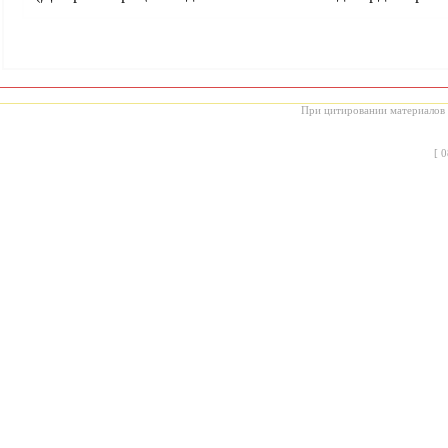
При цитировании материалов с
[
0