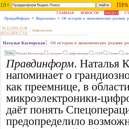
18+
ПР
ГЛАВНАЯ
НОВОСТИ
ВИДЕО
СТ
ПравдаИнформ
≈
Видеоканал
≈
Об истории и экономических реалиях 
03.12.2024
, 15:36
Цифровизация
(03.12.2024 17:11)
:
Наталья Касперская
Об истории и экономических реалиях р
,
,
,
,
,
Наталья Касперская
интернет
цифровизация
СССР
Сталин
пр
Правдинформ
. Наталья 
напоминает о грандиозн
как преемнице, в област
микроэлектроники-цифро
даёт понять Спецоперац
предопределило возможно