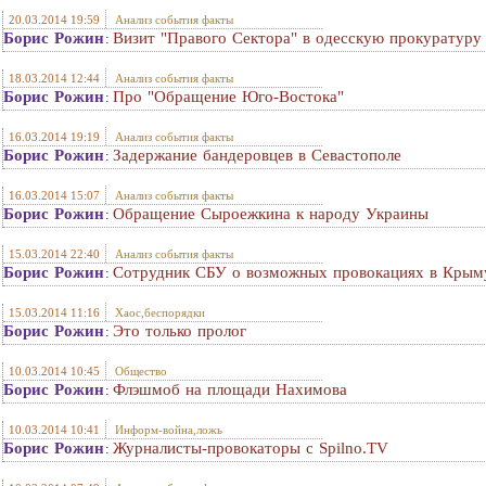
20.03.2014 19:59
Анализ события факты
Борис Рожин
Визит "Правого Сектора" в одесскую прокуратуру
:
18.03.2014 12:44
Анализ события факты
Борис Рожин
Про "Обращение Юго-Востока"
:
16.03.2014 19:19
Анализ события факты
Борис Рожин
Задержание бандеровцев в Севастополе
:
16.03.2014 15:07
Анализ события факты
Борис Рожин
Обращение Сыроежкина к народу Украины
:
15.03.2014 22:40
Анализ события факты
Борис Рожин
Сотрудник СБУ о возможных провокациях в Крым
:
15.03.2014 11:16
Хаос,беспорядки
Борис Рожин
Это только пролог
:
10.03.2014 10:45
Общество
Борис Рожин
Флэшмоб на площади Нахимова
:
10.03.2014 10:41
Информ-война,ложь
Борис Рожин
Журналисты-провокаторы с Spilno.TV
: