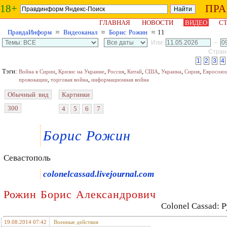
18+
ПР
ГЛАВНАЯ
НОВОСТИ
ВИДЕО
СТ
ПравдаИнформ
≈
Видеоканал
≈
Борис Рожин
≈ 11
Или:
–
Страни
1
2
3
4
Тэги:
,
,
,
,
,
,
,
Война в Сирии
Кризис на Украине
Россия
Китай
США
Украина
Сирия
Евросоюз
,
,
провокации
торговая война
информационная война
Обычный вид
Картинки
300
4
5
6
7
Борис Рожин
Севастополь
colonelcassad.livejournal.com
Рожин Борис Александрович
Colonel Cassad: 
19.08.2014 07:42
Военные действия