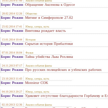
10.03.2014 07:49
Анализ события факты
Борис Рожин
Обращение Аксенова к Одессе
:
28.02.2014 12:26
Общество
Борис Рожин
Митинг в Симферополе 27.02
:
25.02.2014 17:41
Юмор, сатира, жуть
Борис Рожин
Винтовка рождает власть
:
15.01.2014 10:44
История
Борис Рожин
Скрытая история Прибалтики
:
07.01.2014 16:04
Фильм
Борис Рожин
Тайна убийства Льва Рохлина
:
24.11.2013 07:17
Анализ события факты
Борис Рожин
Про русских полицейских и узбекских рабочих
:
23.10.2013 11:43
Юмор, сатира, жуть
Борис Рожин
Monsieur COK
:
04.10.2013 20:27
Юмор, сатира, жуть
Борис Рожин
Удивляет отсутствие благодарности Горбачеву и Е
:
02.10.2013 12:36
Анализ события факты