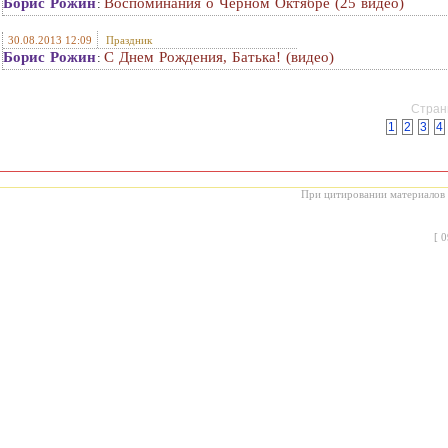
Борис Рожин
Воспоминания о Черном Октябре (25 видео)
:
30.08.2013 12:09
Праздник
Борис Рожин
С Днем Рождения, Батька! (видео)
:
Страни
1
2
3
4
При цитировании материалов с
[
0