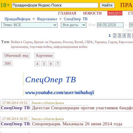
18+
ПР
ГЛАВНАЯ
НОВОСТИ
ВИДЕО
СТ
ПравдаИнформ
≈
Видеоканал
≈
СпецОпер ТВ
Или:
–
Стран
1
2
3
4
5
Тэги:
,
,
,
,
,
,
,
Война в Сирии
Кризис на Украине
Россия
Китай
США
Украина
Сирия
Евросоюз
,
,
провокации
торговая война
информационная война
Обычный вид
Картинки
300
4
5
6
7
СпецОпер ТВ
www.youtube.com/user/mihabaji
27.06.2014 19:52
Анализ события факты
СпецОпер ТВ
Дагестан Спецоперации против участников бандф
:
27.06.2014 16:35
Анализ события факты
СпецОпер ТВ
Спецоперация. Махачкала 26 июня 2014 года
: