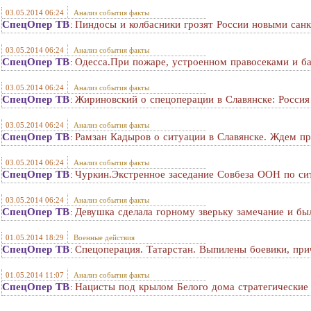
03.05.2014 06:24
Анализ события факты
СпецОпер ТВ
Пиндосы и колбасники грозят России новыми санк
:
03.05.2014 06:24
Анализ события факты
СпецОпер ТВ
Одесса.При пожаре, устроенном правосеками и б
:
03.05.2014 06:24
Анализ события факты
СпецОпер ТВ
Жириновский о спецоперации в Славянске: Россия
:
03.05.2014 06:24
Анализ события факты
СпецОпер ТВ
Рамзан Кадыров о ситуации в Славянске. Ждем пр
:
03.05.2014 06:24
Анализ события факты
СпецОпер ТВ
Чуркин.Экстренное заседание Совбеза ООН по си
:
03.05.2014 06:24
Анализ события факты
СпецОпер ТВ
Девушка сделала горному зверьку замечание и был
:
01.05.2014 18:29
Военные действия
СпецОпер ТВ
Спецоперация. Татарстан. Выпилены боевики, пр
:
01.05.2014 11:07
Анализ события факты
СпецОпер ТВ
Нацисты под крылом Белого дома стратегические
: