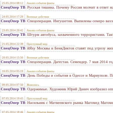
25.05.2014 08:12
Анализ события факты
СпецОпер ТВ
Русская тишина. Почему Россия молчит в ответ н
:
24.05.2014 17:29
Военные действия
СпецОпер ТВ
Спецоперация. Ингушетия. Выпилены семеро вахх
:
23.05.2014 20:42
Анализ события факты
СпецОпер ТВ
Штурм автобуса, захваченного террористами. Так
:
21.05.2014 22:39
Преступный мир
СпецОпер ТВ
йЯху Москвы и БеняДиктов ставят под угрозу жиз
:
20.05.2014 15:50
Военные действия
СпецОпер ТВ
Спецоперация. Дагестан. Семендер. 7 мая 2014 го
:
10.05.2014 05:19
Анализ события факты
СпецОпер ТВ
День Победы и события в Одессе и Мариуполе. 
:
09.05.2014 07:50
Живопись
СпецОпер ТВ
Одержимые. Художник Юрий Данич изобразил опп
:
07.05.2014 19:45
Преступный мир
СпецОпер ТВ
Насильник с Матвеевского рынка Магомед Магомед
:
07.05.2014 18:46
Анализ события факты