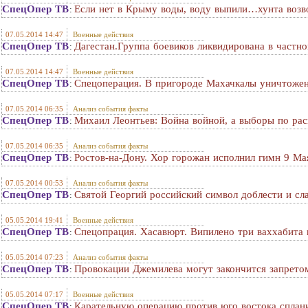
СпецОпер ТВ
Если нет в Крыму воды, воду выпили…хунта возв
:
07.05.2014 14:47
Военные действия
СпецОпер ТВ
Дагестан.Группа боевиков ликвидирована в частн
:
07.05.2014 14:47
Военные действия
СпецОпер ТВ
Спецоперация. В пригороде Махачкалы уничтожен
:
07.05.2014 06:35
Анализ события факты
СпецОпер ТВ
Михаил Леонтьев: Война войной, а выборы по ра
:
07.05.2014 06:35
Анализ события факты
СпецОпер ТВ
Ростов-на-Дону. Хор горожан исполнил гимн 9 М
:
07.05.2014 00:53
Анализ события факты
СпецОпер ТВ
Святой Георгий российский символ доблести и сл
:
05.05.2014 19:41
Военные действия
СпецОпер ТВ
Спецопрация. Хасавюрт. Випилено три ваххабита
:
05.05.2014 07:23
Анализ события факты
СпецОпер ТВ
Провокации Джемилева могут закончится запрето
:
05.05.2014 07:17
Военные действия
СпецОпер ТВ
Карательную операцию против юго востока спла
: