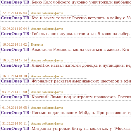
СпецОпер ТВ
Беню Коломойского духовно уничтожили каббалис
:
22.06.2014 07:04
Анализ события факты
СпецОпер ТВ
Кто и зачем толкает Россию вступить в войну с У
:
22.06.2014 07:04
Анализ события факты
СпецОпер ТВ
Гибель наших журналистов и как 5 колонна либера
:
16.06.2014 19:02
История
СпецОпер ТВ
Анастасия Романова могла остаться в живых. Кто
:
16.06.2014 17:14
Анализ события факты
СпецОпер ТВ
ЯйцеНюх назвал жителей донецка и луганщины н
:
16.06.2014 01:10
Анализ события факты
СпецОпер ТВ
Журналист раскатал американских шестерок в э
:
03.06.2014 19:00
Анализ события факты
СпецОпер ТВ
Красный Лиман под контролем правосеков. Россия
:
01.06.2014 03:05
Анализ события факты
СпецОпер ТВ
Письмо поддержавшим Майдан. Прогрессивные г
:
31.05.2014 05:11
Анализ события факты
СпецОпер ТВ
Мигранты устроили битву на молотках у "Москвы
: