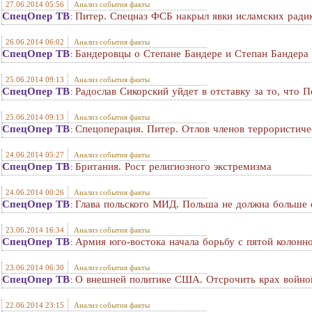
27.06.2014 05:56
Анализ события факты
СпецОпер ТВ
Питер. Спецназ ФСБ накрыл явки исламских радик
:
26.06.2014 06:02
Анализ события факты
СпецОпер ТВ
Бандеровцы о Степане Бандере и Степан Бандера
:
25.06.2014 09:13
Анализ события факты
СпецОпер ТВ
Радослав Сикорский уйдет в отставку за то, чт
:
25.06.2014 09:13
Анализ события факты
СпецОпер ТВ
Спецоперация. Питер. Отлов членов террористиче
:
24.06.2014 05:27
Анализ события факты
СпецОпер ТВ
Британия. Рост религиозного экстремизма
:
24.06.2014 00:26
Анализ события факты
СпецОпер ТВ
Глава польского МИД. Польша не должна больше 
:
23.06.2014 16:34
Анализ события факты
СпецОпер ТВ
Армия юго-востока начала борьбу с пятой колонн
:
23.06.2014 06:30
Анализ события факты
СпецОпер ТВ
О внешней политике США. Отсрочить крах войной
:
22.06.2014 23:15
Анализ события факты