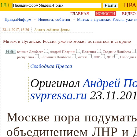
18+
ПР
ГЛАВНАЯ
НОВОСТИ
ВИДЕО
ПравдаИнформ
≈
Новости, события
≈
Мятеж в Луганске: Россия уже н
23.11.2017
, 16:26
Анализ, события, факты
Мятеж в Луганске: Россия уже не может оставаться в стороне
,
,
,
война в Донбассе
Андрей Полунин
Политика
Сводки с Донбасса
,
,
,
,
,
республика
События в Донбассе
мятеж
ЛНР
ДНР
Свободная
Свободная Пресса
Оригинал
Андрей По
svpressa.ru
23.11.201
Москве пора подумать
объединением ЛНР и