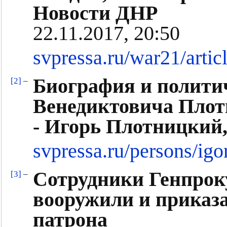
Новости ДНР
22.11.2017, 20:50
svpressa.ru/war21/artic
Биография и полити
[2]
–
Венедиктовича Плот
- Игорь Плотницкий,
svpressa.ru/persons/igor
Сотрудники Генпрок
[3]
–
вооружили и приказа
патрона