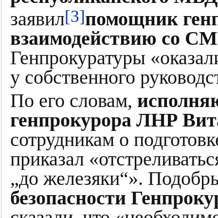
[3]
заявил
помощник ген
взаимодействию со СМ
Генпрокуратуры «оказал
у собственного руководс
По его словам,
исполня
генпрокурора ЛНР Ви
сотрудникам о подготовке
приказал «отстреливатьс
„до железяки“». Подобр
безопасности Генпрок
сказали, что «необходим