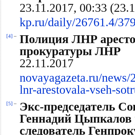
23.11.2017, 00:33 (23.1
kp.ru/daily/26761.4/37
Полиция ЛНР аресто
[4]
–
прокуратуры ЛНР
22.11.2017
novayagazeta.ru/news/2
lnr-arestovala-vseh-sot
Экс-председатель С
[5]
–
Геннадий Цыпкалов у
следователь Генпро