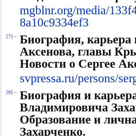
mgblnr.org/media/133f
8a10c9334ef3
Биография, карьера 
[7]
–
Аксенова, главы Кры
Новости о Сергее Ак
svpressa.ru/persons/se
Биография и карьер
[8]
–
Владимировича Захар
Образование и личн
Захарченко.