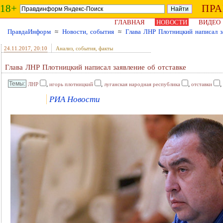
18+
ПР
ГЛАВНАЯ
НОВОСТИ
ВИДЕО
ПравдаИнформ
≈
Новости, события
≈
Глава ЛНР Плотницкий написал з
24.11.2017
, 20:10
Анализ, события, факты
Глава ЛНР Плотницкий написал заявление об отставке
,
,
,
,
ЛНР
игорь плотницкий
луганская народная республика
отставки
РИА Новости