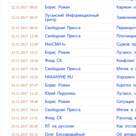
Борис Рожин
Карякин о
22.11.2017 09:01
Луганский Информационный
Заявлени
22.11.2017 09:37
Центр
Свободная Пресса
Переворот
22.11.2017 09:42
Свободная Пресса
Плотницк
22.11.2017 12:56
ИноСМИ.ru
Сурков пр
22.11.2017 15:59
Борис Рожин
Луганск: 
23.11.2017 10:15
Фонд СК
Конфликт
23.11.2017 10:58
Свободная Пресса
Мятеж в Л
23.11.2017 16:26
НАКАНУНЕ.RU
Хорошего
23.11.2017 16:33
Борис Рожин
Коротко п
24.11.2017 07:47
Юрий Подоляка
Луганск, 
24.11.2017 11:22
Борис Рожин
Ситуация 
24.11.2017 18:48
Свободная Пресса
Мятеж в Л
24.11.2017 19:14
Фонд СК
Расклад 
24.11.2017 21:51
RT на русском
Как отст
25.11.2017 00:39
Олег Бескаравайный
Об аппара
25.11.2017 01:12