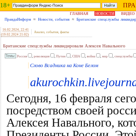
18+
ПР
ГЛАВНАЯ
НОВОСТИ
ВИДЕО
ПравдаИнформ
≈
Новости, события
≈
Британские спецслужбы ликвидир
16.02.2024
, 22:41
Анализ, события, факты
(19.02.2024 21:02)
Британские спецслужбы ликвидировали Алексея Навального
,
,
,
,
,
,
Россия
революция
Путин
США
война
мир
спецслужбы
Слово Всадника на Коне Белом
akurochkin.livejourn
Сегодня, 16 февраля сег
посредством своей росс
Алексея Навального, ко
Президенты России. Это