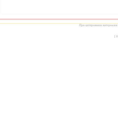
При цитировании материалов с
[
0