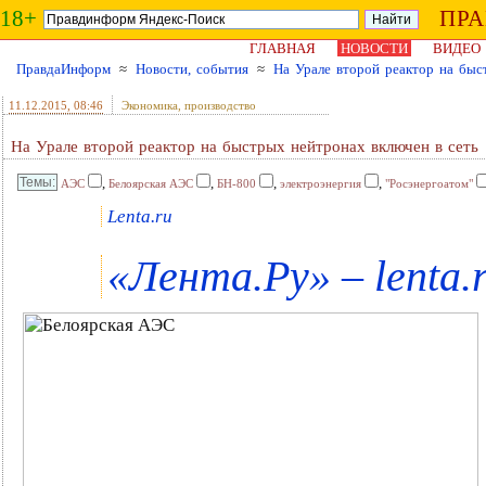
18+
ПР
ГЛАВНАЯ
НОВОСТИ
ВИДЕО
ПравдаИнформ
≈
Новости, события
≈
На Урале второй реактор на быс
11.12.2015
, 08:46
Экономика, производство
На Урале второй реактор на быстрых нейтронах включен в сеть
,
,
,
,
АЭС
Белоярская АЭС
БН-800
электроэнергия
"Росэнергоатом"
Lenta.ru
«Лента.Ру» – lenta.