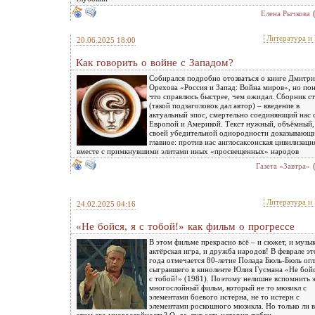
Елена Рычкова
Литература и
20.06.2025 18:00
Как говорить о войне с Западом?
Собирался подробно отозваться о книге Дмитри
Орехова «Россия и Запад: Война миров», но пон
что справлюсь быстрее, чем ожидал. Сборник с
(такой подзаголовок дал автор) – введение в
актуальный эпос, смертельно соединяющий нас 
Европой и Америкой. Текст нужный, объёмный,
своей убедительной однородности доказывающ
главное: против нас англосаксонская цивилизаци
вместе с примкнувшими элитами иных «просвещенных» народов
Газета «Завтра»
Литература и
24.02.2025 04:16
«Не бойся, я с тобой!» как фильм о прогрессе
В этом фильме прекрасно всё – и сюжет, и музык
актёрская игра, и дружба народов! В феврале эт
года отмечается 80-летие Полада Бюль-Бюль огл
сыгравшего в киноленте Юлия Гусмана «Не бойс
с тобой!» (1981). Поэтому нелишне вспомнить 
многослойный фильм, который не то мюзикл с
элементами боевого истерна, не то истерн с
элементами роскошного мюзикла. Но только ли в
этом его многослойность? О, да, тут есть история любви