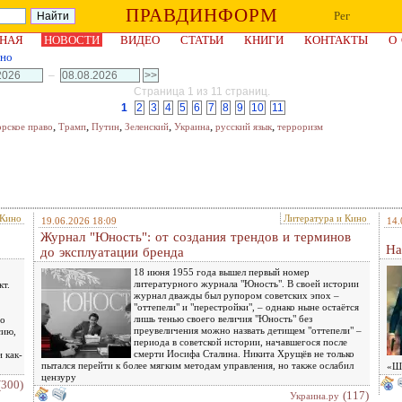
ПРАВДИНФОРМ
Рег
НАЯ
НОВОСТИ
ВИДЕО
СТАТЬИ
КНИГИ
КОНТАКТЫ
О
ино
–
Страница 1 из 11 страниц.
1
2
3
4
5
6
7
8
9
10
11
,
,
,
,
,
,
орское право
Трамп
Путин
Зеленский
Украина
русский язык
терроризм
 Кино
Литература и Кино
19.06.2026 18:09
14.
Журнал "Юность": от создания трендов и терминов
На
до эксплуатации бренда
18 июня 1955 года вышел первый номер
литературного журнала "Юность". В своей истории
кт.
журнал дважды был рупором советских эпох –
"оттепели" и "перестройки", – однако ныне остаётся
лишь тенью своего величия "Юность" без
но
преувеличения можно назвать детищем "оттепели" –
сию,
периода в советской истории, начавшегося после
смерти Иосифа Сталина. Никита Хрущёв не только
 как-
пытался перейти к более мягким методам управления, но также ослабил
«Ше
цензуру
(300)
(117)
Украина.ру