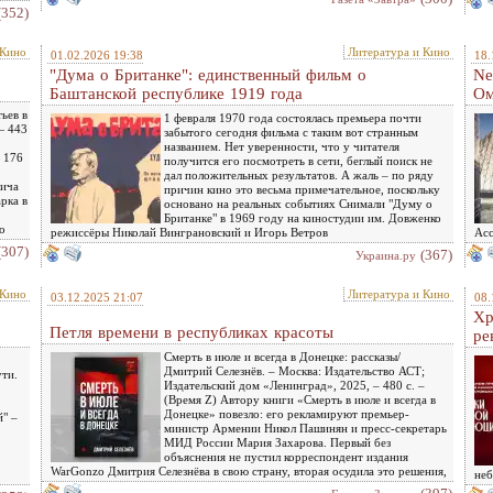
(352)
 Кино
Литература и Кино
01.02.2026 19:38
18.
"Дума о Британке": единственный фильм о
Ne
Баштанской республике 1919 года
Ом
ьев в
1 февраля 1970 года состоялась премьера почти
— 443
забытого сегодня фильма с таким вот странным
названием. Нет уверенности, что у читателя
— 176
получится его посмотреть в сети, беглый поиск не
дал положительных результатов. А жаль – по ряду
вича
причин кино это весьма примечательное, поскольку
рка в
основано на реальных событиях Снимали "Думу о
Британке" в 1969 году на киностудии им. Довженко
о
режиссёры Николай Винграновский и Игорь Ветров
Асс
(307)
(367)
Украина.ру
 Кино
Литература и Кино
03.12.2025 21:07
08.
Хр
Петля времени в республиках красоты
ре
Смерть в июле и всегда в Донецке: рассказы/
Дмитрий Селезнёв. – Москва: Издательство АСТ;
ти.
Издательский дом «Ленинград», 2025, – 480 с. –
(Время Z) Автору книги «Смерть в июле и всегда в
Донецке» повезло: его рекламируют премьер-
" –
министр Армении Никол Пашинян и пресс-секретарь
МИД России Мария Захарова. Первый без
объяснения не пустил корреспондент издания
WarGonzo Дмитрия Селезнёва в свою страну, вторая осудила это решения,
неб