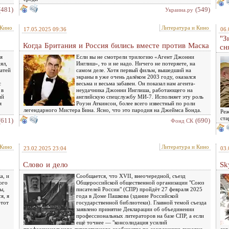
(481)
(549)
Украина.ру
 Кино
Литература и Кино
17.05.2025 09:36
06.
"З
Когда Британия и Россия бились вместе против Маска
сн
я
Если вы не смотрели трилогию «Агент Джонни
ял,
Инглиш», то и не надо. Ничего не потеряете, на
татей
самом деле. Хотя первый фильм, вышедший на
экраны в уже очень далёком 2003 году, оказался
с
весьма и весьма забавен. Он показал нам агента-
 в
неудачника Джонни Инглиша, работающего на
ий
английскую спецслужбу МИ-7. Исполняет эту роль
я
Роуэн Аткинсон, более всего известный по роли
легендарного Мистера Бина. Ясно, что это пародия на Джеймса Бонда.
Реж
ста
(611)
(690)
Фонд СК
 Кино
Литература и Кино
23.02.2025 23:04
03.
Слово и дело
Sk
а, и
Сообщается, что XVII, внеочередной, съезд
ого
Общероссийской общественной организации "Союз
ы,
писателей России" (СПР) пройдёт 27 февраля 2025
я, я
года в Доме Пашкова (здание Российской
этот
государственной библиотеки). Главной темой съезда
заявлено принятие Декларации об объединении
профессиональных литераторов на базе СПР, а если
ещё точнее — "консолидация усилий
профессионального литературного сообщества по сохранению духовно-
аэр