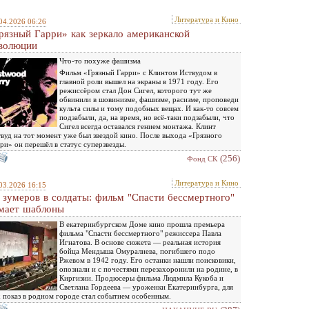
Литература и Кино
04.2026 06:26
рязный Гарри» как зеркало американской
волюции
Что-то похуже фашизма
Фильм «Грязный Гарри» с Клинтом Иствудом в
главной роли вышел на экраны в 1971 году. Его
режиссёром стал Дон Сигел, которого тут же
обвинили в шовинизме, фашизме, расизме, проповеди
культа силы и тому подобных вещах. И как-то совсем
подзабыли, да, на время, но всё-таки подзабыли, что
Сигел всегда оставался гением монтажа. Клинт
вуд на тот момент уже был звездой кино. После выхода «Грязного
ри» он перешёл в статус суперзвезды.
(256)
Фонд СК
Литература и Кино
03.2026 16:15
 зумеров в солдаты: фильм "Спасти бессмертного"
мает шаблоны
В екатеринбургском Доме кино прошла премьера
фильма "Спасти бессмертного" режиссера Павла
Игнатова. В основе сюжета — реальная история
бойца Мендыша Омуралиева, погибшего подо
Ржевом в 1942 году. Его останки нашли поисковики,
опознали и с почестями перезахоронили на родине, в
Киргизии. Продюсеры фильма Людмила Кукоба и
Светлана Гордеева — уроженки Екатеринбурга, для
 показ в родном городе стал событием особенным.