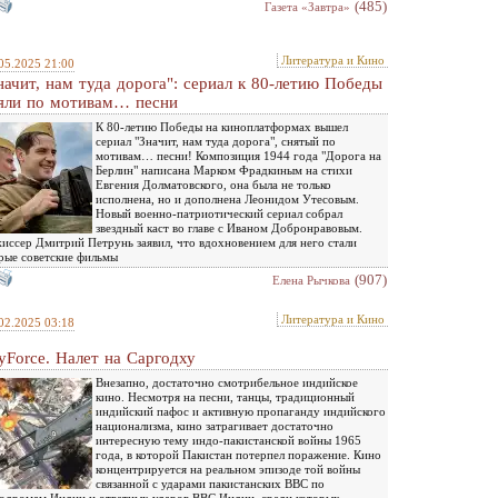
(485)
Газета «Завтра»
Литература и Кино
05.2025 21:00
начит, нам туда дорога": сериал к 80-летию Победы
яли по мотивам… песни
К 80-летию Победы на киноплатформах вышел
сериал "Значит, нам туда дорога", снятый по
мотивам… песни! Композиция 1944 года "Дорога на
Берлин" написана Марком Фрадкиным на стихи
Евгения Долматовского, она была не только
исполнена, но и дополнена Леонидом Утесовым.
Новый военно-патриотический сериал собрал
звездный каст во главе с Иваном Добронравовым.
иссер Дмитрий Петрунь заявил, что вдохновением для него стали
рые советские фильмы
(907)
Елена Рычкова
Литература и Кино
02.2025 03:18
yForce. Налет на Саргодху
Внезапно, достаточно смотрибельное индийское
кино. Несмотря на песни, танцы, традиционный
индийский пафос и активную пропаганду индийского
национализма, кино затрагивает достаточно
интересную тему индо-пакистанской войны 1965
года, в которой Пакистан потерпел поражение. Кино
концентрируется на реальном эпизоде той войны
связанной с ударами пакистанских ВВС по
одромам Индии и ответных ударов ВВС Индии, среди которых