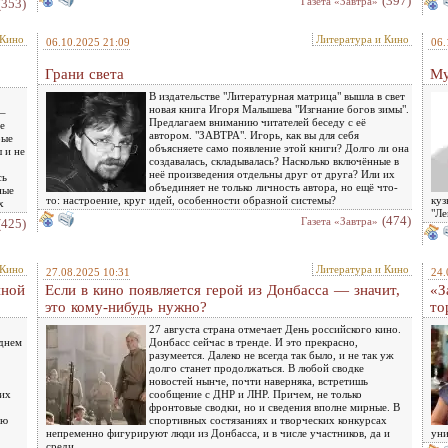
(397)
Газета «Завтра»
(353)
 Кино
Литература и Кино
06.10.2025 21:09
06.
Грани света
Му
В издательстве "Литературная матрица" вышла в свет
новая книга Игоря Малышева "Изгнание богов зимы".
 –
Предлагаем вниманию читателей беседу с её
е
автором. "ЗАВТРА". Игорь, как вы для себя
рые
объясняете само появление этой книги? Долго ли она
 и не
создавалась, складывалась? Насколько включённые в
неё произведения отдельны друг от друга? Или их
сь
объединяет не только личность автора, но ещё что-
ные
то: настроение, круг идей, особенности образной системы?
куз
х
"Ле
(474)
Газета «Завтра»
(425)
 Кино
Литература и Кино
27.08.2025 10:31
24.
йной
Если в кино появляется герой из Донбасса — значит,
«З
это кому-нибудь нужно?
то
27 августа страна отмечает День российского кино.
еднем
Донбасс сейчас в тренде. И это прекрасно,
разумеется. Далеко не всегда так было, и не так уж
долго станет продолжаться. В любой сводке
новостей нынче, почти наверняка, встретишь
ких
сообщение с ДНР и ЛНР. Причем, не только
фронтовые сводки, но и сведения вполне мирные. В
ию
спортивных состязаниях и творческих конкурсах
непременно фигурируют люди из Донбасса, и в числе участников, да и
уни
среди