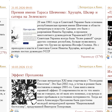
 Кино
Литература и Кино
21.05.2026 09:01
06.
Премия имени Тараса Шевченко: Хрущёв, Шкляр и
«Г
сатира на Зеленского
ре
н
20 мая 1961 года в Советской Украине была основана
оман
республиканская премия имени Шевченко в области
литературы и искусств. Сделано это было с
разрешения Никиты Хрущёва, в прошлом
лась
многолетнего руководителя Украинской ССР
Советская Украина всегда была "более равной" среди
других союзных республик, больше позволялось
разве что Грузии во времена Иосифа Сталина. Но с
ода
приходом к власти в Советском Союзе Никиты Хрущёва, который на
Ист
разных постах руководил УССР
(279)
Гар
(174)
Украина.ру
 Кино
Литература и Кино
10.03.2026 13:12
05.
Из
Эффект Проханова
ло
Русская литература XXI века стартовала с "Господина
Гексогена". Это был 2002 год, а точка в романе была
на
поставлена в январе 2001-го. Сама книга имела
тель-
взрывной эффект. О современности не то что никто
в, а
так не говорил, но её мало кто понимал, а культура и
вовсе пребывала в состоянии потерянности. Тогда же
всю
книга Александра Проханова была удостоена
молодой литературной премии "Национальный
бестселлер", придуманной Виктором Топоровым.
них
(300)
Газета «Завтра»