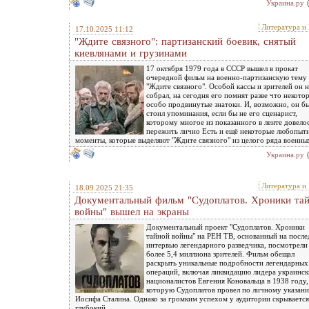
Украина.ру
Литература и
17.10.2025 11:12
"Ждите связного": партизанский боевик, снятый
киевлянами и грузинами
17 октября 1979 года в СССР вышел в прокат
очередной фильм на военно-партизанскую тему
"Ждите связного". Особой кассы и зрителей он н
собрал, на сегодня его помнят разве что некото
особо продвинутые знатоки. И, возможно, он бы
стоил упоминания, если бы не его сценарист,
которому многое из показанного в ленте довело
пережить лично Есть и ещё некоторые любопыт
моменты, которые выделяют "Ждите связного" из целого ряда военны
Украина.ру
Литература и
18.09.2025 21:35
Документальный фильм "Судоплатов. Хроники та
войны" вышел на экраны
Документальный проект "Судоплатов. Хроники
тайной войны" на РЕН ТВ, основанный на посл
интервью легендарного разведчика, посмотрели
более 5,4 миллиона зрителей. Фильм обещал
раскрыть уникальные подробности легендарных
операций, включая ликвидацию лидера украинс
националистов Евгения Коновальца в 1938 году,
которую Судоплатов провел по личному указан
Иосифа Сталина. Однако за громким успехом у аудитории скрывается
глубокий