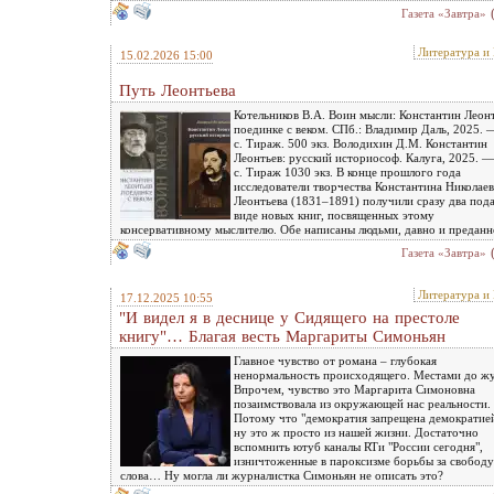
Газета «Завтра»
Литература и
15.02.2026 15:00
Путь Леонтьева
Котельников В.А. Воин мысли: Константин Леонт
поединке с веком. СПб.: Владимир Даль, 2025. 
с. Тираж. 500 экз. Володихин Д.М. Константин
Леонтьев: русский историософ. Калуга, 2025. 
с. Тираж 1030 экз. В конце прошлого года
исследователи творчества Константина Николае
Леонтьева (1831–1891) получили сразу два пода
виде новых книг, посвященных этому
консервативному мыслителю. Обе написаны людьми, давно и преданн
Газета «Завтра»
Литература и
17.12.2025 10:55
"И видел я в деснице у Сидящего на престоле
книгу"… Благая весть Маргариты Симоньян
Главное чувство от романа – глубокая
ненормальность происходящего. Местами до жу
Впрочем, чувство это Маргарита Симоновна
позаимствовала из окружающей нас реальности.
Потому что "демократия запрещена демократией
ну это ж просто из нашей жизни. Достаточно
вспомнить ютуб каналы RTи "России сегодня",
изничтоженные в пароксизме борьбы за свободу
слова… Ну могла ли журналистка Симоньян не описать это?