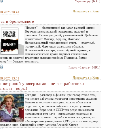
(631)
Украина.ру
Литература и Кино
10.2025 20:41
за в бронежилете
"Лемнер" — босхианский карнавал русской жизни.
Горячая пляска вождей, эскортниц, палачей и
шпионов. Сюжет упругий, увлекательный. Действие
захлёстывает Москву, Африку, Донбасс.
Неподражаемый прохановский стиль — властный,
поэтичный. Чарующая амальгама образов.
Вплавленный в янтарь, сияет чёрный ледокол, в
запёкшемся комке крови мерцает стеклянный
нечик, на золотой пластинке вырезан профиль Пушкина. Роман
мнер" — больше, чем книга.
(491)
Газета «Завтра»
Литература и Кино
08.2025 13:51
а витриной универмага» - не все работники
рговли - воры!
Сегодня – разговор о фильме, где говорится о том,
что не все работники торговли непременно жулики.
Бывают и честные – которых можно оболгать и
подставить, но нельзя соблазнить преступными
деньгами. Впрочем, в СССР так редко показывали
продавцов и тем паче – заведующих отделами в
качестве «хороших парней» и таких же девчат, что
«За витриной универмага» (1955) – это своего рода
кальное кино. Сценарий к нему написал Алексей Каплер