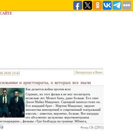
 САЙТЕ
Литература и Кино
06.2026 23:42
сильники и аристократы, о которых все знали
Как делается война против всех
Странно, но этот фильм я не мог посмотреть
несколько лет. Может быть, даже больше. Его снял
Джон Майкл Макдонах. Сценарий написал тоже он.
Его младший брат – Мартин Макдонах, лауреат
множества кинопремий и современный театральный
классик – известен, вероятно, больше. Все награды
его абсолютно заслужены: короткометражка
стизарядник», фильмы «Три билборда на границе Эббинга,
(201)
Фонд СК