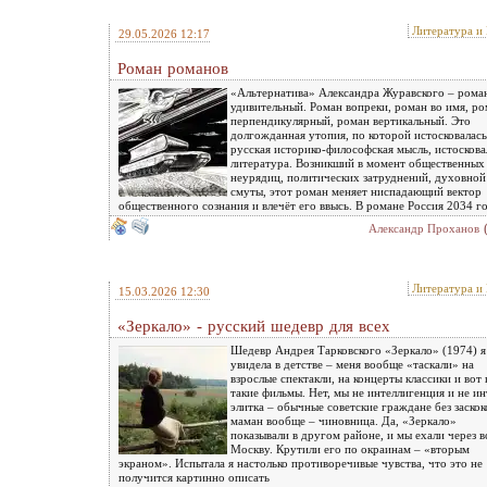
Литература и
29.05.2026 12:17
Роман романов
«Альтернатива» Александра Журавского – рома
удивительный. Роман вопреки, роман во имя, р
перпендикулярный, роман вертикальный. Это
долгожданная утопия, по которой истосковалась
русская историко-философская мысль, истоскова
литература. Возникший в момент общественных
неурядиц, политических затруднений, духовной
смуты, этот роман меняет ниспадающий вектор
общественного сознания и влечёт его ввысь. В романе Россия 2034 г
Александр Проханов
Литература и
15.03.2026 12:30
«Зеркало» - русский шедевр для всех
Шедевр Андрея Тарковского «Зеркало» (1974) я
увидела в детстве – меня вообще «таскали» на
взрослые спектакли, на концерты классики и вот 
такие фильмы. Нет, мы не интеллигенция и не ин
элитка – обычные советские граждане без заскоко
маман вообще – чиновница. Да, «Зеркало»
показывали в другом районе, и мы ехали через 
Москву. Крутили его по окраинам – «вторым
экраном». Испытала я настолько противоречивые чувства, что это не
получится картинно описать