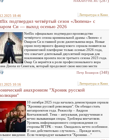
(287)
НАКАНУНЕ.RU
Литература и Кино
12.2025 18:46
tflix подтвердил четвёртый сезон «Люпена» с
аром Си — выход осенью 2026
Netflix официально подтвердил производство
четвёртого сезона криминальной драмы «Люпен» с
Омаром Си в главной роли джентльмена-вора. Новые
серии популярного французского сериала появятся на
стриминговой платформе только осенью 2026 года,
что означает длительный двухлетний перерыв для
поклонников проекта после третьего сезона 2023 года.
Омар Си вернётся к роли профессионального вора
ана Диопа из Сенегала, который продолжит свою миссию мести
(348)
Петр Боширов
Литература и Кино
11.2025 10:16
онический анахронизм "Хроник русской
волюции"
10 октября 2025 года началась демонстрация сериала
"Хроники русской революции". Он обещал стать
мегапроектом года. Режиссёр – Андрон
Кончаловский. Тема – актуальная, раскрученная и
вечно вызывающая споры. Трейлеры впечатляли.
Уровень информационного сопровождения со
стороны ВГТРК – тоже. Ожидалось нечто особенное.
И оно действительно случилось… Прежде всего,
ольшое введение. Если телепродукт называется "Хроники…"