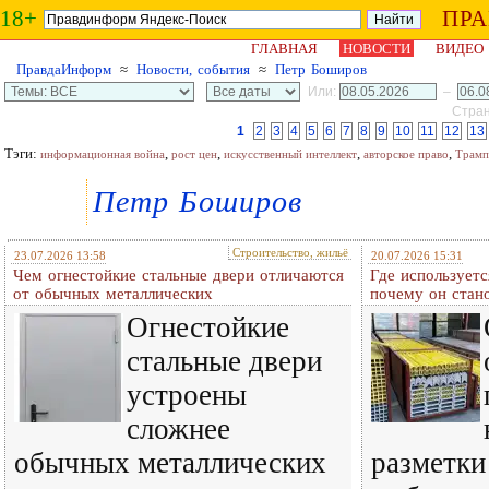
18+
ПР
ГЛАВНАЯ
НОВОСТИ
ВИДЕО
ПравдаИнформ
≈
Новости, события
≈
Петр Боширов
Или:
–
Стран
1
2
3
4
5
6
7
8
9
10
11
12
13
Тэги:
,
,
,
,
информационная война
рост цен
искусственный интеллект
авторское право
Трамп
Петр Боширов
Строительство, жильё
23.07.2026 13:58
20.07.2026 15:31
Чем огнестойкие стальные двери отличаются
Где использует
от обычных металлических
почему он стан
Огнестойкие
стальные двери
устроены
сложнее
обычных металлических
разметки