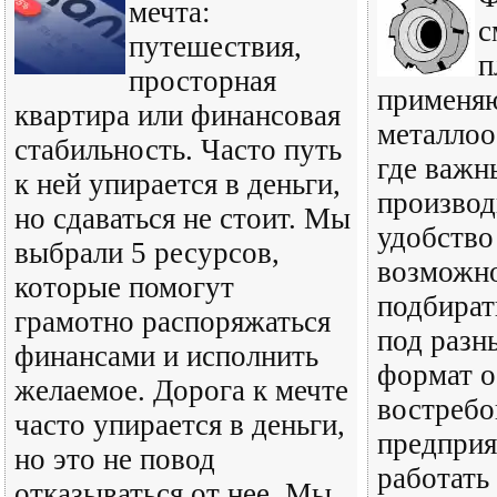
мечта:
с
путешествия,
п
просторная
применяю
квартира или финансовая
металлоо
стабильность. Часто путь
где важн
к ней упирается в деньги,
производ
но сдаваться не стоит. Мы
удобство
выбрали 5 ресурсов,
возможно
которые помогут
подбират
грамотно распоряжаться
под разн
финансами и исполнить
формат о
желаемое. Дорога к мечте
востребо
часто упирается в деньги,
предприя
но это не повод
работать
отказываться от нее. Мы