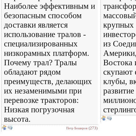
Наиболее эффективным и
трансфор
безопасным способом
массовый
доставки является
крупных
использование тралов -
инвестор
специализированных
из Соед
низкорамных платформ.
Америки
Почему трал? Тралы
Востока 
обладают рядом
скупают
преимуществ, делающих
клубы, в
их незаменимыми при
развитие
перевозке тракторов:
миллион
Низкая погрузочная
стерлинг
высота.
(273)
Петр Боширов