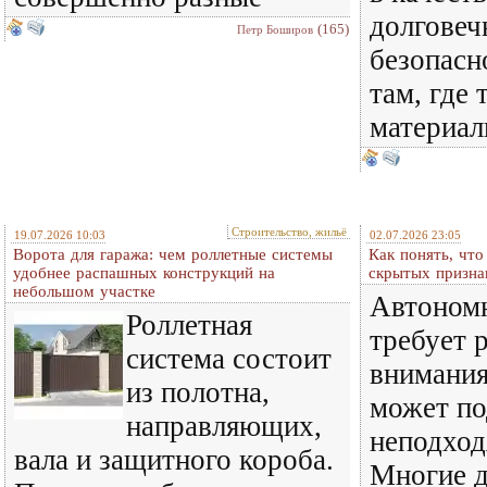
долговеч
(165)
Петр Боширов
безопасн
там, где
материал
Строительство, жильё
19.07.2026 10:03
02.07.2026 23:05
Ворота для гаража: чем роллетные системы
Как понять, что
удобнее распашных конструкций на
скрытых призна
небольшом участке
Автономн
Роллетная
требует 
система состоит
внимания
из полотна,
может по
направляющих,
неподход
вала и защитного короба.
Многие 