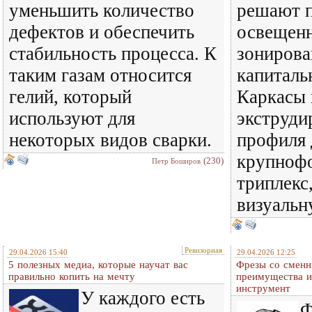
уменьшить количество
решают 
дефектов и обеспечить
освещенн
стабильность процесса. К
зонирова
таким газам относится
капиталь
гелий, который
Каркасы 
используют для
экструди
некоторых видов сварки.
профиля 
крупноф
(230)
Петр Боширов
триплекс
визуаль
Ревизорная
29.04.2026 15:40
29.04.2026 12:25
5 полезных медиа, которые научат вас
Фрезы со сменн
правильно копить на мечту
преимущества и
инструмент
У каждого есть
Ф