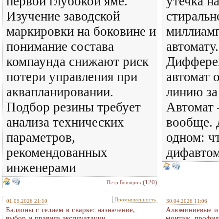
первой глубокой яме.
утечка н
Изучение заводской
стиральн
маркировки на боковине и
миллиамп
понимание состава
автомату.
компаунда снижают риск
Диффере
потери управления при
автомат 
аквапланировании.
линию за
Подбор резины требует
Автомат 
анализа технических
вообще. 
параметров,
одном: ч
рекомендованных
дифавтом
инженерами
(120)
Петр Боширов
Промышленность
01.05.2026 21:10
30.04.2026 11:06
Баллоны с гелием в сварке: назначение,
Алюминиевые и 
выбор и правила эксплуатации
монтаж, профил