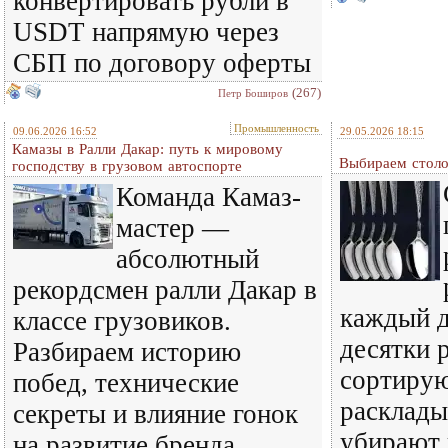
конвертировать рубли в
USDT напрямую через
СБП по договору оферты
(267)
Петр Боширов
Промышленность
09.06.2026 16:52
29.05.2026 18:15
Камазы в Ралли Дакар: путь к мировому
Выбираем столо
господству в грузовом автоспорте
Команда Камаз-
мастер —
абсолютный
рекордсмен ралли Дакар в
каждый д
классе грузовиков.
десятки р
Разбираем историю
сортирую
побед, технические
расклады
секреты и влияние гонок
убирают 
на развитие бренда.