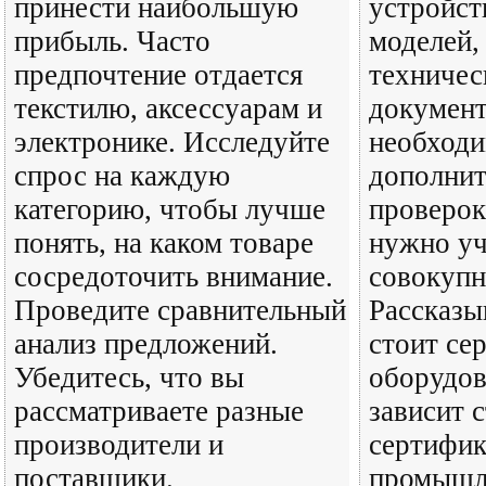
принести наибольшую
устройст
прибыль. Часто
моделей,
предпочтение отдается
техничес
текстилю, аксессуарам и
документ
электронике. Исследуйте
необходи
спрос на каждую
дополни
категорию, чтобы лучше
проверок
понять, на каком товаре
нужно уч
сосредоточить внимание.
совокупн
Проведите сравнительный
Рассказы
анализ предложений.
стоит се
Убедитесь, что вы
оборудов
рассматриваете разные
зависит 
производители и
сертифи
поставщики.
промышл