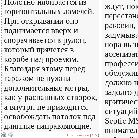
Полотно набирается из
ждут, по
горизонтальных ламелей.
перестан
При открывании оно
раковин, 
поднимается вверх и
задумыва
сворачивается в рулон,
пора выз
который прячется в
ассениза
коробе над проемом.
професси
Благодаря этому перед
обслужив
гаражом не нужны
должно н
дополнительные метры,
задолго 
как у распашных створок,
критичес
а внутри не приходится
ситуаций
освобождать потолок под
Septic M
длинные направляющие.
внимател
(239)
Петр Боширов