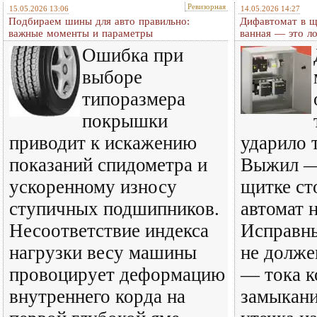
Ревизорная
15.05.2026 13:06
14.05.2026 14:27
Подбираем шины для авто правильно:
Дифавтомат в щ
важные моменты и параметры
ванная — это л
Ошибка при
выборе
типоразмера
покрышки
приводит к искажению
ударило 
показаний спидометра и
Выжил —
ускоренному износу
щитке ст
ступичных подшипников.
автомат 
Несоответствие индекса
Исправны
нагрузки весу машины
не долже
провоцирует деформацию
— тока к
внутреннего корда на
замыкани