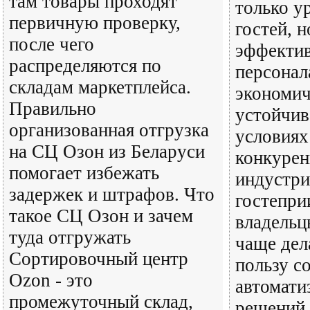
там товары проходят
только у
первичную проверку,
гостей, н
после чего
эффектив
распределяются по
персонал
складам маркетплейса.
экономич
Правильно
устойчив
организованная отгрузка
условиях
на СЦ Озон из Беларуси
конкурен
помогает избежать
индустр
задержек и штрафов. Что
гостепри
такое СЦ Озон и зачем
владельц
туда отгружать
чаще дел
Сортировочный центр
пользу с
Ozon - это
автомати
промежуточный склад,
решений