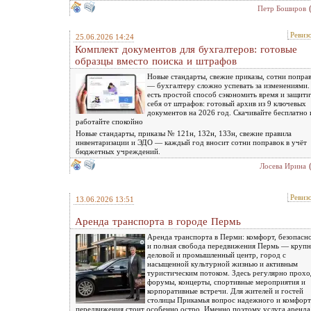
Петр Боширов
Ревиз
25.06.2026 14:24
Комплект документов для бухгалтеров: готовые
образцы вместо поиска и штрафов
Новые стандарты, свежие приказы, сотни попра
— бухгалтеру сложно успевать за изменениями.
есть простой способ сэкономить время и защити
себя от штрафов: готовый архив из 9 ключевых
документов на 2026 год. Скачивайте бесплатно 
работайте спокойно
Новые стандарты, приказы № 121н, 132н, 133н, свежие правила
инвентаризации и ЭДО — каждый год вносит сотни поправок в учёт
бюджетных учреждений.
Лосева Ирина
Ревиз
13.06.2026 13:51
Аренда транспорта в городе Пермь
Аренда транспорта в Перми: комфорт, безопасн
и полная свобода передвижения Пермь — круп
деловой и промышленный центр, город с
насыщенной культурной жизнью и активным
туристическим потоком. Здесь регулярно прохо
форумы, концерты, спортивные мероприятия и
корпоративные встречи. Для жителей и гостей
столицы Прикамья вопрос надежного и комфор
передвижения стоит особенно остро. Именно поэтому услуга аренда