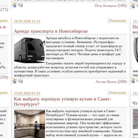
(100)
Петр Боширов
(275)
орная
Ревизорная
16.05.2026 11:13
15.
ы и
По
Аренда транспорта в Новосибирске
мо
Аренда автобуса в Новосибирске с водителем на
выгодных условиях. Компания «Рустрансфер»
ода.
предлагает полный спектр услуг: от трансферов до
яет
междугородних поездок. Подача транспорта 24/7,
автопарк до 60 мест. Честные цены и комфорт для
пассажиров.
у
Ежедневно тысячи людей перемещаются по городу и
уба,
области, решая рабочие вопросы, встречая гостей или отправляясь в
акв
путешествия. В таких условиях особую ценность приобретает надежный и
пар
комфортный транспорт.
(259)
(268)
Лосева Ирина
орная
Ревизорная
15.05.2026 01:35
14.
Как выбрать хорошую угловую кухню в Санкт-
Чт
Петербурге?
билей
Как выбрать хорошую угловую кухню в Санкт-
еров
Петербурге? Угловая кухня — это одно из самых
та у
популярных и функциональных решений для
 но
современных квартир. Она позволяет эффективно
использовать угловое пространство, которое часто
остается пустым при линейной планировке. Однако
зам
ам
выбор качественной угловой кухни — задача не из
Зач