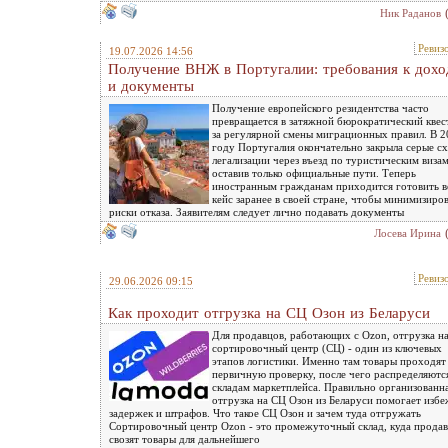
Ник Раданов
Ревиз
19.07.2026 14:56
Получение ВНЖ в Португалии: требования к дохо
и документы
Получение европейского резидентства часто
превращается в затяжной бюрократический квест
за регулярной смены миграционных правил. В 2
году Португалия окончательно закрыла серые с
легализации через въезд по туристическим визам
оставив только официальные пути. Теперь
иностранным гражданам приходится готовить в
кейс заранее в своей стране, чтобы минимизиро
риски отказа. Заявителям следует лично подавать документы
Лосева Ирина
Ревиз
29.06.2026 09:15
Как проходит отгрузка на СЦ Озон из Беларуси
Для продавцов, работающих с Ozon, отгрузка н
сортировочный центр (СЦ) - один из ключевых
этапов логистики. Именно там товары проходят
первичную проверку, после чего распределяютс
складам маркетплейса. Правильно организованн
отгрузка на СЦ Озон из Беларуси помогает избе
задержек и штрафов. Что такое СЦ Озон и зачем туда отгружать
Сортировочный центр Ozon - это промежуточный склад, куда прода
свозят товары для дальнейшего