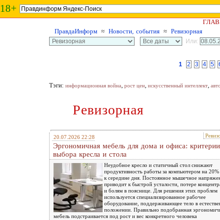
18+
ГЛАВ
ПравдаИнформ
≈
Новости, события
≈
Ревизорная
Или:
1
2
3
4
5
Тэги:
,
,
,
информационная война
рост цен
искусственный интеллект
авт
Ревизорная
Ревиз
20.07.2026 22:28
Эргономичная мебель для дома и офиса: критерии
выбора кресла и стола
Неудобное кресло и статичный стол снижают
продуктивность работы за компьютером на 20%
к середине дня. Постоянное мышечное напряже
приводит к быстрой усталости, потере концент
и болям в пояснице. Для решения этих проблем
используется специализированное рабочее
оборудование, поддерживающее тело в естеств
положении. Правильно подобранная эргономич
мебель подстраивается под рост и вес конкретного человека