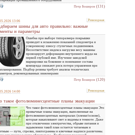
(131)
Петр Боширов
Ревизорная
05.2026 13:06
дбираем шины для авто правильно: важные
менты и параметры
Ошибка при выборе типоразмера покрышки
приводит к искажению показаний спидометра и
ускоренному износу ступичных подшипников.
Несоответствие индекса нагрузки весу машины
провоцирует деформацию внутреннего корда на
первой глубокой яме. Изучение заводской
маркировки на боковине и понимание состава
компаунда снижают риск потери управления при
апланировании. Подбор резины требует анализа технических
аметров, рекомендованных инженерами
(120)
Петр Боширов
Ревизорная
05.2026 14:00
о такое фотолюминесцентные планы эвакуации
Что такое фотолюминесцентные планы эвакуации Это
привычные планы эвакуации, выполненные на
фотолюминесцентных материалах (пленке/основе),
которые накапливают свет и видимы в темноте. Даже
при отключении электричества, обрыве питания и
задымлении такой план остается читаемым и
етным — пути, стрелки, пиктограммы и ключевые надписи различимы.
ем они нужны и когда обязательны - Требования пожарной