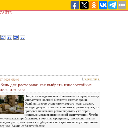
 САЙТЕ
27
28
29
30
Ревизорная
07.2026 05:40
бель для ресторана: как выбрать износостойкие
дели для зала
Открытие заведения или обновление интерьера всегда
упирается в жесткий бюджет и сжатые сроки.
Ошибки на этом этапе стоят дорого: если заказать
неподходящие столы или слишком хрупкие стулья, их
придется менять или ремонтировать уже через
несколько месяцев интенсивной эксплуатации. Чтобы
ект оставался прибыльным, а гости возвращались, профессиональная
ель для ресторана должна подбираться по строгим эксплуатационным
териям. Важно соблюсти баланс