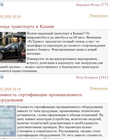
(77)
Караваев Игорь
Ревизорная
06.2026 16:54
енда транспорта в Казани
Нужен надежный транспорт в Казани? От
микроавтобуса до автобуса на 60 мест. Компания
«РуТревел» предлагает полный спектр услуг: от
трансфера из аэропорта до полного сопровождения
вашего бизнеса. Фиксированные цены и новый
автопарк.
Планируете ли вы корпоративное мероприятие,
встречу делегации в аэропорту или экскурсию для
ьшой группы — вопрос качественного и безопасного транспорта
новится первостепенным.
(241)
Петр Боширов
Ревизорная
05.2026 16:19
оимость сертификации промышленного
орудования
Стоимость сертификации промышленного оборудования
зависит от типа продукции, применяемых технических
регламентов, схемы оформления и объема испытаний. На
цену влияют категория устройства, количество моделей,
наличие технической документации и необходимость
дополнительных проверок. Все параметры нужно
учитывать в совокупности. Рассказываем, сколько стоит
сертификация оборудования. От чего зависит стоимость
тификации промышленного оборудования