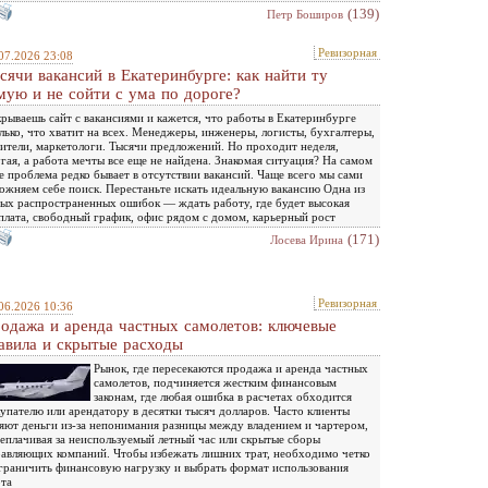
(139)
Петр Боширов
Ревизорная
07.2026 23:08
сячи вакансий в Екатеринбурге: как найти ту
мую и не сойти с ума по дороге?
рываешь сайт с вакансиями и кажется, что работы в Екатеринбурге
лько, что хватит на всех. Менеджеры, инженеры, логисты, бухгалтеры,
ители, маркетологи. Тысячи предложений. Но проходит неделя,
гая, а работа мечты все еще не найдена. Знакомая ситуация? На самом
е проблема редко бывает в отсутствии вакансий. Чаще всего мы сами
ожняем себе поиск. Перестаньте искать идеальную вакансию Одна из
ых распространенных ошибок — ждать работу, где будет высокая
плата, свободный график, офис рядом с домом, карьерный рост
(171)
Лосева Ирина
Ревизорная
06.2026 10:36
одажа и аренда частных самолетов: ключевые
авила и скрытые расходы
Рынок, где пересекаются продажа и аренда частных
самолетов, подчиняется жестким финансовым
законам, где любая ошибка в расчетах обходится
упателю или арендатору в десятки тысяч долларов. Часто клиенты
яют деньги из-за непонимания разницы между владением и чартером,
еплачивая за неиспользуемый летный час или скрытые сборы
авляющих компаний. Чтобы избежать лишних трат, необходимо четко
граничить финансовую нагрузку и выбрать формат использования
та