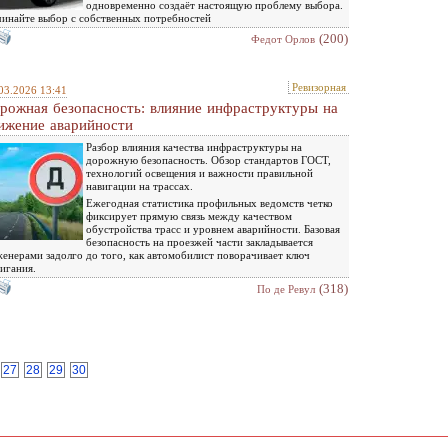
одновременно создаёт настоящую проблему выбора.
инайте выбор с собственных потребностей
(200)
Федот Орлов
Ревизорная
03.2026 13:41
рожная безопасность: влияние инфраструктуры на
ижение аварийности
Разбор влияния качества инфраструктуры на
дорожную безопасность. Обзор стандартов ГОСТ,
технологий освещения и важности правильной
навигации на трассах.
Ежегодная статистика профильных ведомств четко
фиксирует прямую связь между качеством
обустройства трасс и уровнем аварийности. Базовая
безопасность на проезжей части закладывается
енерами задолго до того, как автомобилист поворачивает ключ
игания.
(318)
По де Ревул
27
28
29
30