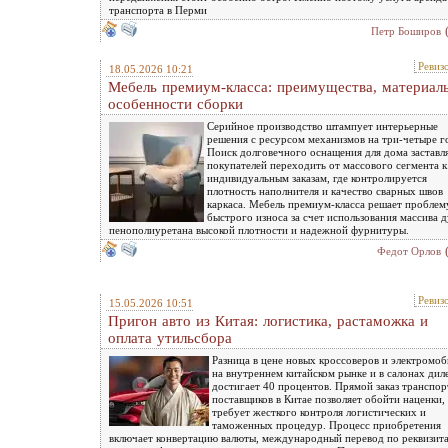
транспорта в Перми
Петр Боширов
Ревиз
18.05.2026 10:21
Мебель премиум-класса: преимущества, материал
особенности сборки
Серийное производство штампует интерьерные
решения с ресурсом механизмов на три-четыре г
Поиск долговечного оснащения для дома заставл
покупателей переходить от массового сегмента к
индивидуальным заказам, где контролируется
плотность наполнителя и качество сварных швов
каркаса. Мебель премиум-класса решает проблем
быстрого износа за счет использования массива д
пенополиуретана высокой плотности и надежной фурнитуры.
Федот Орлов
Ревиз
15.05.2026 10:51
Пригон авто из Китая: логистика, растаможка и
оплата утильсбора
Разница в цене новых кроссоверов и электромо
на внутреннем китайском рынке и в салонах дил
достигает 40 процентов. Прямой заказ транспор
поставщиков в Китае позволяет обойти наценки,
требует жесткого контроля логистических и
таможенных процедур. Процесс приобретения
включает конвертацию валюты, международный перевод по реквизит