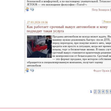
безопасной и комфортной, а по-настоящему увлекательной. Техноло
JETOUR — это воплощение философии «Travel+»
Петр Боширов
Ревиз
27.03.2026 19:36
Как работает срочный выкуп автомобиля и кому
подходит такая услуга
Продажа автомобиля не всегда может ждать. Ин
машину нужно реализовать быстро: после ДТП,
перед переездом, при покупке нового авто, зак
кредита или просто в ситуации, когда нет време
показы, торг и бесконечные звонки. В таких слу
срочный выкуп становится практичным решение
не компромиссом от безысходности. Срочный в
— это формат продажи, при котором собственн
обращается в специализированную компанию, получает оценку
автомобиля
Федот Орлов
1
2
3
4
5