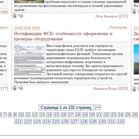
гии
проблемы переходит в стадию сложных мероприятий
по распылению профессиональных инсектицидов и полной дератизации
Нач
здания.
(168)
(157)
Петр Боширов
орная
Ревизорная
24.03.2026 10:01
21.
Нотификация ФСБ: особенности оформления и
До
проверка оборудования
сн
огда
Ввоз смартфонов, роутеров или серверов на
территорию стран ЕАЭС требует легализации
рытии
криптографических функций. Таможенные органы
ни на
запрашивают подтверждение безопасности
чаях
алгоритмов шифрования, встроенных в
м, а
вычислительную технику. Без зарегистрированного
ыкуп
документа груз просто блокируют на границе.
ик
Легальный импорт электроники опирается на строгий
регламент подтверждения технических характеристик устройств.
инж
Правовая база импорта электроники
заж
(177)
(323)
Караваев Игорь
>>
6
7
8
9
10
11
12
13
14
15
16
17
18
19
20
21
22
23
24
25
26
121
122
123
124
125
126
127
128
129
130
131
132