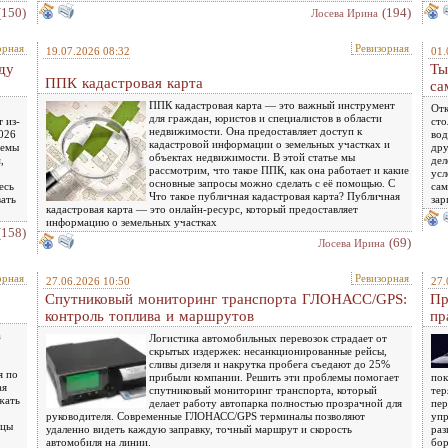
(150)
(194)
Лосева Ирина
орная
Ревизорная
19.07.2026 08:32
01.
ду
Ты
ППК кадастровая карта
са
ППК кадастровая карта — это важный инструмент
Отк
для граждан, юристов и специалистов в области
 из-
сто
недвижимости. Она предоставляет доступ к
026
вод
кадастровой информации о земельных участках и
хемы
дру
объектах недвижимости. В этой статье мы
,
дел
рассмотрим, что такое ППК, как она работает и какие
усл
основные запросы можно сделать с её помощью. С
есь
сам
Что такое публичная кадастровая карта? Публичная
вать
зар
кадастровая карта — это онлайн-ресурс, который предоставляет
информацию о земельных участках
(158)
(69)
Лосева Ирина
орная
Ревизорная
27.06.2026 10:50
27.
Спутниковый мониторинг транспорта ГЛОНАСС/GPS:
Пр
контроль топлива и маршрутов
пр
а
Логистика автомобильных перевозок страдает от
скрытых издержек: несанкционированные рейсы,
сливы дизеля и накрутка пробега съедают до 25%
я по
прибыли компании. Решить эти проблемы помогает
пок
ая
спутниковый мониторинг транспорта, который
тер
жать
делает работу автопарка полностью прозрачной для
пер
руководителя. Современные ГЛОНАСС/GPS терминалы позволяют
упр
вцы
удаленно видеть каждую заправку, точный маршрут и скорость
раз
автомобиля на линии.
бор