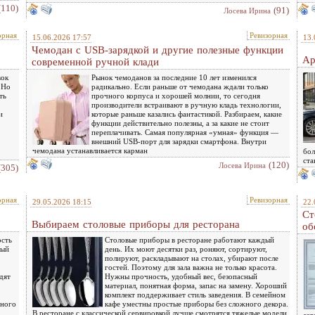
(110)
(91)
Лосева Ирина
орная
Ревизорная
15.06.2026 17:57
13.
Чемодан с USB-зарядкой и другие полезные функции
Ар
современной ручной клади
вок
Рынок чемоданов за последние 10 лет изменился
 Но
радикально. Если раньше от чемодана ждали только
ть
прочного корпуса и хорошей молнии, то сегодня
производители встраивают в ручную кладь технологии,
и
которые раньше казались фантастикой. Разбираем, какие
функции действительно полезны, а за какие не стоит
переплачивать. Самая популярная «умная» функция —
внешний USB-порт для зарядки смартфона. Внутри
чемодана устанавливается карман
бол
ста
(120)
Лосева Ирина
(305)
орная
Ревизорная
29.05.2026 18:15
22.
Ст
Выбираем столовые приборы для ресторана
об
ость
Столовые приборы в ресторане работают каждый
ный
день. Их моют десятки раз, роняют, сортируют,
полируют, раскладывают на столах, убирают после
гостей. Поэтому для зала важна не только красота.
дят
Нужны прочность, удобный вес, безопасный
материал, понятная форма, запас на замену. Хороший
комплект поддерживает стиль заведения. В семейном
тного
кафе уместны простые приборы без сложного декора.
В ресторане с классической сервировкой лучше смотрятся тяжелые модели
сер