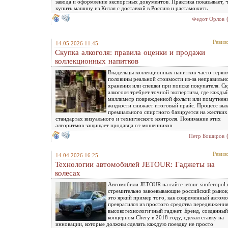
завода и оформление экспортных документов. Практика показывает, 
купить машину из Китая с доставкой в Россию и растаможить
Федот Орлов
Ревиз
14.05.2026 11:45
Скупка алкоголя: правила оценки и продажи
коллекционных напитков
Владельцы коллекционных напитков часто теряю
половины реальной стоимости из-за неправильн
хранения или спешки при поиске покупателя. С
алкоголя требует точной экспертизы, где кажды
миллиметр поврежденной фольги или помутнен
жидкости снижает итоговый прайс. Процесс вы
премиального спиртного базируется на жестких
стандартах визуального и технического контроля. Понимание этих
алгоритмов защищает продавца от мошенников
Петр Боширов
Ревиз
14.04.2026 16:25
Технологии автомобилей JETOUR: Гаджеты на
колесах
Автомобили JETOUR на сайте jetour-simferopol.
стремительно завоевывающие российский рынок
это яркий пример того, как современный автом
превратился из простого средства передвижения
высокотехнологичный гаджет. Бренд, созданный
концерном Chery в 2018 году, сделал ставку на
инновации, которые должны сделать каждую поездку не просто