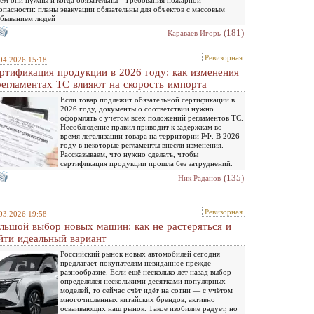
опасности: планы эвакуации обязательны для объектов с массовым
быванием людей
(181)
Караваев Игорь
Ревизорная
04.2026 15:18
ртификация продукции в 2026 году: как изменения
регламентах ТС влияют на скорость импорта
Если товар подлежит обязательной сертификации в
2026 году, документы о соответствии нужно
оформлять с учетом всех положений регламентов ТС.
Несоблюдение правил приводит к задержкам во
время легализации товара на территории РФ. В 2026
году в некоторые регламенты внесли изменения.
Рассказываем, что нужно сделать, чтобы
сертификация продукции прошла без затруднений.
(135)
Ник Раданов
Ревизорная
03.2026 19:58
льшой выбор новых машин: как не растеряться и
йти идеальный вариант
Российский рынок новых автомобилей сегодня
предлагает покупателям невиданное прежде
разнообразие. Если ещё несколько лет назад выбор
определялся несколькими десятками популярных
моделей, то сейчас счёт идёт на сотни — с учётом
многочисленных китайских брендов, активно
осваивающих наш рынок. Такое изобилие радует, но