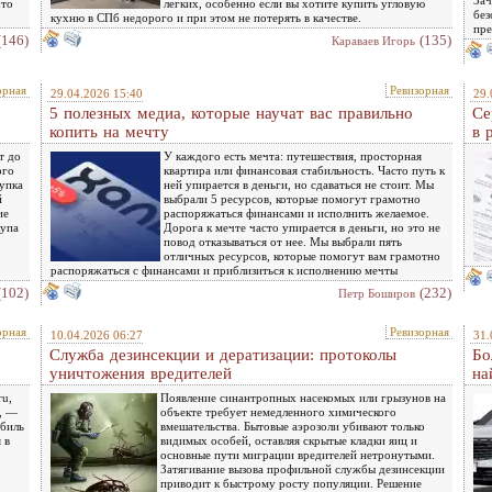
что
легких, особенно если вы хотите купить угловую
без
кухню в СПб недорого и при этом не потерять в качестве.
пре
(146)
(135)
Караваев Игорь
орная
Ревизорная
29.04.2026 15:40
29.
5 полезных медиа, которые научат вас правильно
Се
копить на мечту
в 
т до
У каждого есть мечта: путешествия, просторная
ого
квартира или финансовая стабильность. Часто путь к
купка
ней упирается в деньги, но сдаваться не стоит. Мы
й
выбрали 5 ресурсов, которые помогут грамотно
ие
распоряжаться финансами и исполнить желаемое.
купа
Дорога к мечте часто упирается в деньги, но это не
повод отказываться от нее. Мы выбрали пять
отличных ресурсов, которые помогут вам грамотно
распоряжаться с финансами и приблизиться к исполнению мечты
(102)
(232)
Петр Боширов
орная
Ревизорная
10.04.2026 06:27
31.
Служба дезинсекции и дератизации: протоколы
Бо
уничтожения вредителей
на
ru,
Появление синантропных насекомых или грызунов на
, —
объекте требует немедленного химического
обиль
вмешательства. Бытовые аэрозоли убивают только
 в
видимых особей, оставляя скрытые кладки яиц и
основные пути миграции вредителей нетронутыми.
Затягивание вызова профильной службы дезинсекции
приводит к быстрому росту популяции. Решение