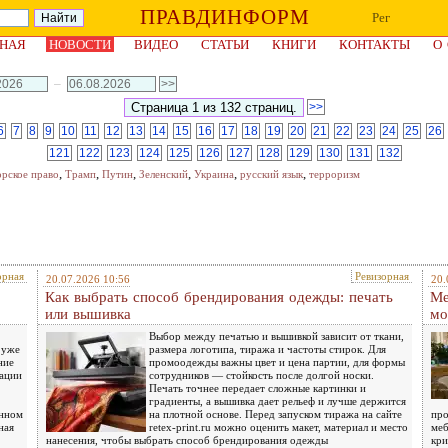
ПРАВДИНФОРМ
Рег
НАЯ
НОВОСТИ
ВИДЕО
СТАТЬИ
КНИГИ
КОНТАКТЫ
О
–
>>
6
7
8
9
10
11
12
13
14
15
16
17
18
19
20
21
22
23
24
25
26
121
122
123
124
125
126
127
128
129
130
131
132
,
,
,
,
,
,
орское право
Трамп
Путин
Зеленский
Украина
русский язык
терроризм
орная
Ревизорная
20.07.2026 10:56
20.
Как выбрать способ брендирования одежды: печать
Ме
или вышивка
мо
Выбор между печатью и вышивкой зависит от ткани,
 уже
размера логотипа, тиража и частоты стирок. Для
ние
промоодежды важны цвет и цена партии, для формы
рации
сотрудников — стойкость после долгой носки.
Печать точнее передает сложные картинки и
градиенты, а вышивка дает рельеф и лучше держится
енном
на плотной основе. Перед запуском тиража на сайте
про
ная
retex-print.ru можно оценить макет, материал и место
меб
нанесения, чтобы выбрать способ брендирования одежды
кри