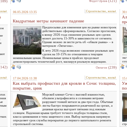
(121)
(189)
Федот Орлов
жильё
Строительство, жильё
06.05.2026 13:35
30.
а
Ал
Квадратные метры начинают падение
пр
Предпосылки для изменения цен на рынке новостроек
вом
действительно сформировались. Согласно прогнозам,
к концу 2026 года снижение реальных цен сделок
ие
может достичь 15-30% в зависимости от сегмента.
я
Однако можно ли вести речь об «обвале рынка» – в
и
материале «Октагона».
К лету 2026 года возможно снижение реальных цен
мают
сделок на 10-15% по отношению к текущим
экс
номинальным ценам. Номинальные цены в прайсах продолжат
сох
демонстрировать технический рост, маскируя реальную коррекцию.
(142)
(239)
Октагон
жильё
Строительство, жильё
17.04.2026 11:38
15.
Как выбрать профнастил для кровли в Сочи: толщина,
Уж
покрытие, цинк
по
ктах
Морской климат Сочи с высокой влажностью,
ения
обилием ультрафиолета и солеными ветрами
ые
разрушает тонкий металл за два-три года. Обычные
ктным
листы быстро покрываются ржавчиной на срезах, а
дешевая краска выгорает пятнами под южным
солнцем. Надежная крыша требует точного подбора толщины стали,
стких
класса цинкования и типа защитного слоя. Выбор материала напрямую
определяет срок службы перекрытия до первого капитального ремонта
стропильной системы.
стр