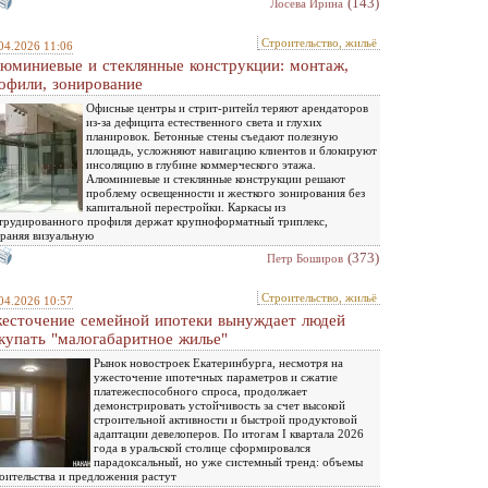
(143)
Лосева Ирина
Строительство, жильё
04.2026 11:06
юминиевые и стеклянные конструкции: монтаж,
офили, зонирование
Офисные центры и стрит-ритейл теряют арендаторов
из-за дефицита естественного света и глухих
планировок. Бетонные стены съедают полезную
площадь, усложняют навигацию клиентов и блокируют
инсоляцию в глубине коммерческого этажа.
Алюминиевые и стеклянные конструкции решают
проблему освещенности и жесткого зонирования без
капитальной перестройки. Каркасы из
трудированного профиля держат крупноформатный триплекс,
раняя визуальную
(373)
Петр Боширов
Строительство, жильё
04.2026 10:57
есточение семейной ипотеки вынуждает людей
купать "малогабаритное жилье"
Рынок новостроек Екатеринбурга, несмотря на
ужесточение ипотечных параметров и сжатие
платежеспособного спроса, продолжает
демонстрировать устойчивость за счет высокой
строительной активности и быстрой продуктовой
адаптации девелоперов. По итогам I квартала 2026
года в уральской столице сформировался
парадоксальный, но уже системный тренд: объемы
оительства и предложения растут