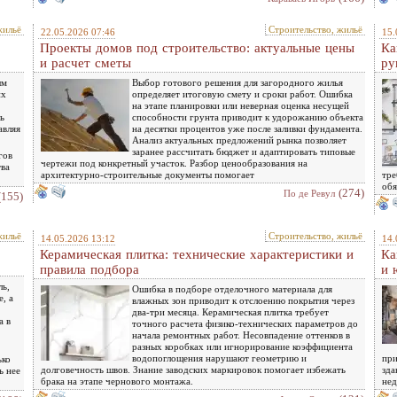
жильё
Строительство, жильё
22.05.2026 07:46
15.
Проекты домов под строительство: актуальные цены
Ка
и расчет сметы
ру
ым
Выбор готового решения для загородного жилья
их
определяет итоговую смету и сроки работ. Ошибка
на этапе планировки или неверная оценка несущей
ь
способности грунта приводит к удорожанию объекта
авляя
на десятки процентов уже после заливки фундамента.
Анализ актуальных предложений рынка позволяет
заранее рассчитать бюджет и адаптировать типовые
гов
чертежи под конкретный участок. Разбор ценообразования на
тва
архитектурно-строительные документы помогает
тре
обя
(274)
По де Ревул
(155)
жильё
Строительство, жильё
14.05.2026 13:12
14.
Керамическая плитка: технические характеристики и
Ка
правила подбора
и 
ль,
Ошибка в подборе отделочного материала для
, а
влажных зон приводит к отслоению покрытия через
два-три месяца. Керамическая плитка требует
а в
точного расчета физико-технических параметров до
начала ремонтных работ. Несовпадение оттенков в
разных коробках или игнорирование коэффициента
водопоглощения нарушают геометрию и
при
ько
долговечность швов. Знание заводских маркировок помогает избежать
зда
ь нее
брака на этапе чернового монтажа.
нед