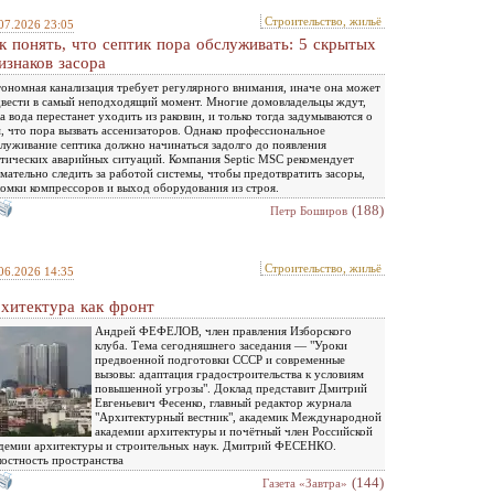
Строительство, жильё
07.2026 23:05
к понять, что септик пора обслуживать: 5 скрытых
изнаков засора
ономная канализация требует регулярного внимания, иначе она может
вести в самый неподходящий момент. Многие домовладельцы ждут,
а вода перестанет уходить из раковин, и только тогда задумываются о
, что пора вызвать ассенизаторов. Однако профессиональное
луживание септика должно начинаться задолго до появления
тических аварийных ситуаций. Компания Septic MSC рекомендует
мательно следить за работой системы, чтобы предотвратить засоры,
омки компрессоров и выход оборудования из строя.
(188)
Петр Боширов
Строительство, жильё
06.2026 14:35
хитектура как фронт
Андрей ФЕФЕЛОВ, член правления Изборского
клуба. Тема сегодняшнего заседания — "Уроки
предвоенной подготовки СССР и современные
вызовы: адаптация градостроительства к условиям
повышенной угрозы". Доклад представит Дмитрий
Евгеньевич Фесенко, главный редактор журнала
"Архитектурный вестник", академик Международной
академии архитектуры и почётный член Российской
демии архитектуры и строительных наук. Дмитрий ФЕСЕНКО.
остность пространства
(144)
Газета «Завтра»