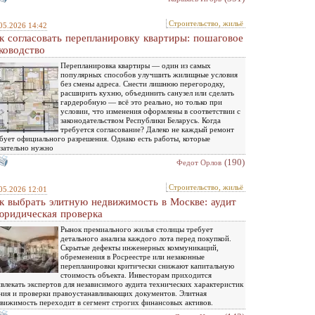
Строительство, жильё
05.2026 14:42
к согласовать перепланировку квартиры: пошаговое
ководство
Перепланировка квартиры — один из самых
популярных способов улучшить жилищные условия
без смены адреса. Снести лишнюю перегородку,
расширить кухню, объединить санузел или сделать
гардеробную — всё это реально, но только при
условии, что изменения оформлены в соответствии с
законодательством Республики Беларусь. Когда
требуется согласование? Далеко не каждый ремонт
бует официального разрешения. Однако есть работы, которые
зательно нужно
(190)
Федот Орлов
Строительство, жильё
05.2026 12:01
к выбрать элитную недвижимость в Москве: аудит
юридическая проверка
Рынок премиального жилья столицы требует
детального анализа каждого лота перед покупкой.
Скрытые дефекты инженерных коммуникаций,
обременения в Росреестре или незаконные
перепланировки критически снижают капитальную
стоимость объекта. Инвесторам приходится
влекать экспертов для независимого аудита технических характеристик
ния и проверки правоустанавливающих документов. Элитная
вижимость переходит в сегмент строгих финансовых активов.