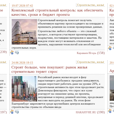
жильё
Строительство, жильё
19.07.2026 07:42
02.
ее
Комплексный строительный контроль: как обеспечить
Ка
качество, сроки и бюджет проекта
пр
Строительный контроль помогает получить
Авт
но
объективную картину происходящего на площадке и
под
принимать решения на основе проверенных данных.
пок
ется
том
Строительство любого объекта — это сложный
м.
обс
процесс, в котором участвуют проектировщики,
кри
подрядчики, поставщики материалов и заказчик. На
, а
вни
каждом этапе могут возникать отклонения от
д
пол
проекта, нарушения технологий или несоблюдение
строительных норм.
(239)
(158)
Караваев Игорь
жильё
Строительство, жильё
24.06.2026 19:15
20.
Строят больше, чем покупают: рынок жилья
Ар
стремительно теряет спрос
Российский рынок жилья входит в фазу
ров
нарастающего дисбаланса: продажи замедляются,
дет о
скидки перестают работать даже на уровне 20%, а
еки —
строительная активность при этом продолжает расти.
ки
Девелоперы фиксируют, что спрос все хуже
го
реагирует на снижение цены, но проекты,
в
запущенные в период дешевой ипотеки, продолжают
ого
массово выходить на рынок. На этом фоне
ака
Екатеринбург закрепляется среди крупнейших центров жилищного
Цел
строительства страны по объемам ввода
(197)
(190)
НАКАНУНЕ.RU