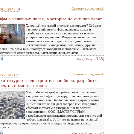
Строительство, жильё
06.2026 17:50
фы о наливных полах, в которые до сих пор верят
Холодный, скользкий и только для заводов? Собрали
распространённые мифы о наливных полах и
разобрались, какие из них правдивы, а какие —
устаревшие стереотипы. Вокруг наливных полов
накопилось немало стереотипов: одни считают их
исключительно «заводским» покрытием, другие
рены, что дома такой пол будет холодным и скользким. Часть этих
дставлений давно устарела, часть верна лишь отчасти.
(135)
По де Ревул
Строительство, жильё
05.2026 14:07
хитектурно-градостроительное бюро: разработка
оектов и мастер-планов
Масштабная застройка требует точного расчета
нагрузок на инфраструктуру, транспортные узлы и
инженерные сети. Ошибки на этапе формирования
концепции приводят девелоперов к миллиардным
убыткам и отказам в утверждении проектной
документации. ООО «МАСТЕР`С ПЛАН»
разрабатывает комплексные проекты для территорий
любого масштаба. За 14 лет практики признанный
тер-партнер сформировал строгие стандарты создания жилых
рталов
(351)
Караваев Игорь