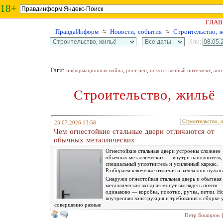
18+
ГЛАВ
ПравдаИнформ
≈
Новости, события
≈
Строительство, 
Или:
Тэги:
,
,
,
информационная война
рост цен
искусственный интеллект
авт
Строительство, жильё
Строительство, 
23.07.2026 13:58
Чем огнестойкие стальные двери отличаются от
обычных металлических
Огнестойкие стальные двери устроены сложнее
обычных металлических — внутри наполнитель,
специальный уплотнитель и усиленный каркас.
Разбираем ключевые отличия и зачем они нужны
Снаружи огнестойкая стальная дверь и обычная
металлическая входная могут выглядеть почти
одинаково — коробка, полотно, ручка, петли. Н
внутренняя конструкция и требования к сборке 
совершенно разные
Петр Боширов