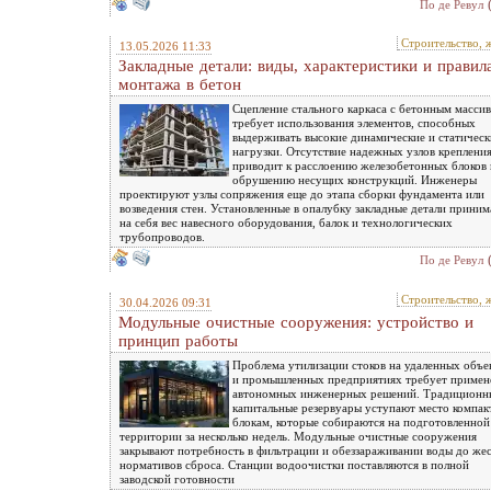
По де Ревул
Строительство, 
13.05.2026 11:33
Закладные детали: виды, характеристики и правил
монтажа в бетон
Сцепление стального каркаса с бетонным масси
требует использования элементов, способных
выдерживать высокие динамические и статическ
нагрузки. Отсутствие надежных узлов креплени
приводит к расслоению железобетонных блоков 
обрушению несущих конструкций. Инженеры
проектируют узлы сопряжения еще до этапа сборки фундамента или
возведения стен. Установленные в опалубку закладные детали прини
на себя вес навесного оборудования, балок и технологических
трубопроводов.
По де Ревул
Строительство, 
30.04.2026 09:31
Модульные очистные сооружения: устройство и
принцип работы
Проблема утилизации стоков на удаленных объе
и промышленных предприятиях требует примен
автономных инженерных решений. Традиционн
капитальные резервуары уступают место компа
блокам, которые собираются на подготовленной
территории за несколько недель. Модульные очистные сооружения
закрывают потребность в фильтрации и обеззараживании воды до же
нормативов сброса. Станции водоочистки поставляются в полной
заводской готовности