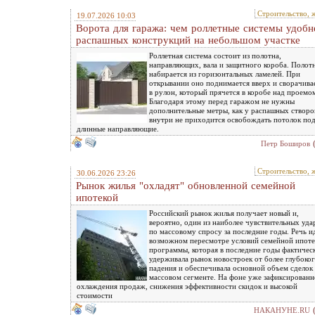
Строительство, 
19.07.2026 10:03
Ворота для гаража: чем роллетные системы удобн
распашных конструкций на небольшом участке
Роллетная система состоит из полотна,
направляющих, вала и защитного короба. Полот
набирается из горизонтальных ламелей. При
открывании оно поднимается вверх и сворачива
в рулон, который прячется в коробе над проемо
Благодаря этому перед гаражом не нужны
дополнительные метры, как у распашных створок
внутри не приходится освобождать потолок по
длинные направляющие.
Петр Боширов
Строительство, 
30.06.2026 23:26
Рынок жилья "охладят" обновленной семейной
ипотекой
Российский рынок жилья получает новый и,
вероятно, один из наиболее чувствительных уда
по массовому спросу за последние годы. Речь и
возможном пересмотре условий семейной ипот
программы, которая в последние годы фактичес
удерживала рынок новостроек от более глубоко
падения и обеспечивала основной объем сделок 
массовом сегменте. На фоне уже зафиксированн
охлаждения продаж, снижения эффективности скидок и высокой
стоимости
НАКАНУНЕ.RU