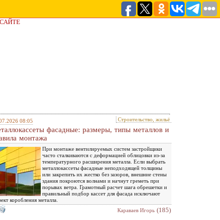
 САЙТЕ
Строительство, жильё
07.2026 08:05
таллокассеты фасадные: размеры, типы металлов и
авила монтажа
При монтаже вентилируемых систем застройщики
часто сталкиваются с деформацией облицовки из-за
температурного расширения металла. Если выбрать
металлокассеты фасадные неподходящей толщины
или закрепить их жестко без зазоров, внешние стены
здания покроются волнами и начнут греметь при
порывах ветра. Грамотный расчет шага обрешетки и
правильный подбор кассет для фасада исключают
ект коробления металла.
(185)
Караваев Игорь