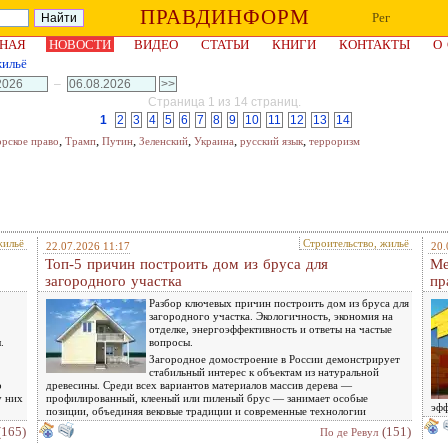
ПРАВДИНФОРМ
Рег
НАЯ
НОВОСТИ
ВИДЕО
СТАТЬИ
КНИГИ
КОНТАКТЫ
О
жильё
–
Страница 1 из 14 страниц.
1
2
3
4
5
6
7
8
9
10
11
12
13
14
,
,
,
,
,
,
орское право
Трамп
Путин
Зеленский
Украина
русский язык
терроризм
жильё
Строительство, жильё
22.07.2026 11:17
20.
Топ-5 причин построить дом из бруса для
Ме
загородного участка
пр
Разбор ключевых причин построить дом из бруса для
загородного участка. Экологичность, экономия на
отделке, энергоэффективность и ответы на частые
.
вопросы.
Загородное домостроение в России демонстрирует
стабильный интерес к объектам из натуральной
о
древесины. Среди всех вариантов материалов массив дерева —
у них
профилированный, клееный или пиленый брус — занимает особые
эфф
позиции, объединяя вековые традиции и современные технологии
(165)
(151)
По де Ревул