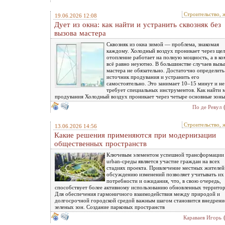
Строительство, 
19.06.2026 12:08
Дует из окна: как найти и устранить сквозняк без
вызова мастера
Сквозняк из окна зимой — проблема, знакомая
каждому. Холодный воздух проникает через щел
отопление работает на полную мощность, а в ко
всё равно неуютно. В большинстве случаев вызы
мастера не обязательно. Достаточно определить
источник продувания и устранить его
самостоятельно. Это занимает 10–15 минут и не
требует специальных инструментов. Как найти 
продувания Холодный воздух проникает через четыре основные зоны
По де Ревул
Строительство, 
13.06.2026 14:56
Какие решения применяются при модернизации
общественных пространств
Ключевым элементом успешной трансформации
urban-среды является участие граждан на всех
стадиях проекта. Привлечение местных жителей
обсуждению изменений позволяет учитывать их
потребности и ожидания, что, в свою очередь,
способствует более активному использованию обновленных территор
Для обеспечения гармоничного взаимодействия между природой и
долгосрочной городской средой важным шагом становится внедрени
зеленых зон. Создание парковых пространств
Караваев Игорь