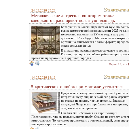
Строительство, 
24.05.2026 23:28
Металлические антресоли во втором этаже
коворкингов расширяют полезную площадь
Коворкинги в России переживают бум: по данн
рынка коммерческой недвижимости 2025 года, 
количество выросло на 25% за год, а загрузка
достигает 85% в будни. Металлическая антресол
органично вписывается в такой формат, предост
тихие зоны для фрила
В динамично развивающемся сегменте коворкин
России, где спрос на гибкие рабочие пространс
превысил предложение в крупных городах
Федот Орлов
Строительство, 
14.05.2026 14:16
5 критических ошибок при монтаже утеплителя
Представьте: вы купили самый лучший утеплите
потратили кучу сил, но зимой все равно мерзнете
на стенах появилась черная плесень. Знакомая
ситуация? Чаще всего проблема не в материале, 
том, как его монтировали.
Ошибка №1: Экономия на пароизоляции
Предположим, что вы надели мокрую шубу. Она же не согреет, а тол
заморозит вас. То же самое происходит с теплоизоляцией, если внутр
попадает пар из комнаты.