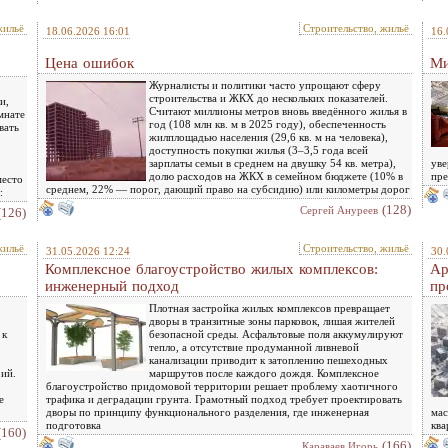
жильё
Строительство, жильё
18.06.2026 16:01
16.
Цена ошибок
Ми
Журналисты и политики часто упрощают сферу
строительства и ЖКХ до нескольких показателей.
и,
Считают миллионы метров вновь введённого жилья в
мнате
год (108 млн кв. м в 2025 году), обеспеченность
вать
жилплощадью населения (29,6 кв. м на человека),
доступность покупки жилья (3–3,5 года всей
зарплаты семьи в среднем на двушку 54 кв. метра),
уве
долю расходов на ЖКХ в семейном бюджете (10% в
пре
место
среднем, 22% — порог, дающий право на субсидию) или километры дорог
:
(128)
Сергей Ануреев
(126)
жильё
Строительство, жильё
31.05.2026 12:24
30.
Комплексное благоустройство жилых комплексов:
Ар
инженерный подход
пр
Плотная застройка жилых комплексов превращает
дворы в транзитные зоны парковок, лишая жителей
 к
безопасной среды. Асфальтовые поля аккумулируют
тепло, а отсутствие продуманной ливневой
канализации приводит к затоплению пешеходных
ий.
маршрутов после каждого дождя. Комплексное
благоустройство придомовой территории решает проблему хаотичного
е
трафика и деградации грунта. Грамотный подход требует проектировать
дворы по принципу функционального разделения, где инженерная
мас
подготовка
ква
(160)
(166)
Караваев Игорь