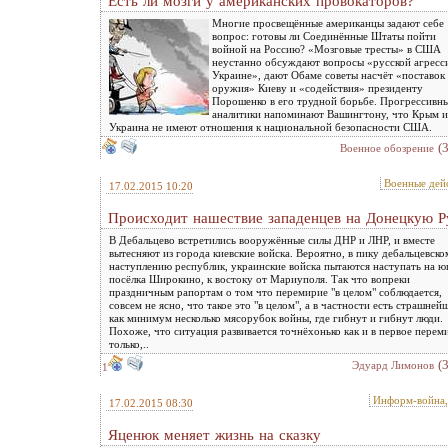
Есть ли мозги у американских провокаторов?
Многие просвещённые американцы задают себе
вопрос: готовы ли Соединённые Штаты пойти
войной на Россию? «Мозговые тресты» в США
неустанно обсуждают вопросы «русской агресс
Украине», дают Обаме советы насчёт «поставок
оружия» Киеву и «содействия» президенту
Порошенко в его трудной борьбе. Прогрессивн
аналитики напоминают Вашингтону, что Крым и
Украина не имеют отношения к национальной безопасности США.
(
Военное обозрение
Военные дей
17.02.2015 10:20
Происходит нашествие западенцев на Донецкую Р
В Дебальцево встретились вооружённые силы ДНР и ЛНР, и вместе
вытесняют из города киевские войска. Вероятно, в пику дебальцевско
наступлению республик, украинские войска пытаются наступать на юг
посёлка Широкино, к востоку от Мариуполя. Так что вопреки
праздничным рапортам о том что перемирие "в целом" соблюдается,
совсем не ясно, что такое это "в целом", а в частности есть страшней
как минимум несколько мясорубок войны, где гибнут и гибнут люди.
Похоже, что ситуация развивается точнёхонько как и в первое перем
только,..
(
Эдуард Лимонов
1
Информ-война
17.02.2015 08:30
Яценюк меняет жизнь на сказку