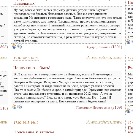
По
Навальных"
В Д
Ну вот, совсем скатились к формату детских утренников "жуткие"
кот
оны
преследования братьев Навальных властью. Это я о сегодняшнем
каж
заседании Московского городского суда. Такое впечатление, что перестали
и Л
даже имитировать законность. Так,немножко: прокуратура пописывает
кил
иций
жалобы,суд почитывает, Навальный исполняет роль политического лидера
Дав
ультра-либералов,и это получается устраивает стороны. Я думаю такой
пра
удачный симбиоз Навального с властью не есть продукт единовременного
уже
рот
сговора, но сложился постепенно, в результате тыканий наугад и той и
другой стороны.
3898)
(1891)
Эдуард Лимонов
ствия
Анализ, события, факты
17.02.2015 16:26
17.
Чернухино - быть!
Ру
В 63 километрах к северо-востоку от Донецка, всего в 8 километрах
Мак
 ходе
восточнее Дебальцево, расположен родной поселок беженцев – супругов
Угл
17
Валерия и Надежды. Валерий в Чернухино жил, сколько себя помнит,
укр
у.
работал шахтером. А когда вышел на пенсию, всерьез увлекся поэзией.
пос
ет,
Что-то в самом Донбасском крае, в самой природе Чернухино вдохновило
осн
нских
этого уже немолодого мужчину, и он написал в 2012 году: А что ж
сво
са.
поселок наш на карте? Ему, хоть с нами, хоть без нас, Но – быть! И
гре
сколько нам отмеряно на свете, Вот столько в нем и будем жить!
выж
.
сущ
(3169)
Парламент Новороссии
2518)
факты
Анализ, события, факты
17.02.2015 16:10
17.
Пе
Пояснение к записке