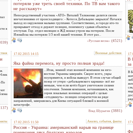
потеряли уже треть своей техники. По ТВ вам такого
не расскажут»
Непосредственный участник «АТО» Виталий Тилиженко делится своим
пал
впечатлениями от происходящего: - Котел в Дебальцево закрылся! Начался
выход из окружения малыми группами. Соответственно, в городе кто-то
прикрывает отход и держит позиции, понемногу сдавая объекты и
сти в
отступая. Гор. отдел милиции и ЖД вокзал утром мы потеряли. После
Иловайска мы потеряли 1/3 всей нашей техники. В этот раз...
(4521)
«Русская весна»
5039)
ствия
Военные действия
17.02.2015 14:15
17.
ии
В 
Яка файна перемога, ну просто полная зрада!
за
...Итак, зимний этап военной компании на юго-
я.
В Б
востоке Украины завершён. Скорее всего, укры
ублик
жит
поупрямятся, и войска выведут. В этом случае общий
либ
позор от утери «дебальцевского кармана» всё же
 «По
жен
меньше, чем если котёл будет уничтожен силами
сле
ополчения. Зимняя компания, начинавшаяся, как
уют
мар
серия локальных военных операций с целью
блема
дос
«отодвинуть» позиции сепаратистов на ряде
ряд
направлений, завершилась для Киева ситуацией близкой к военной
катастрофе.
2
3137)
(3881)
Влад Шурыгин
факты
Анализ, события, факты
17.02.2015 11:50
17.
Россия - Украина: американский нарыв на границе
Фр
понимания двух братских народов