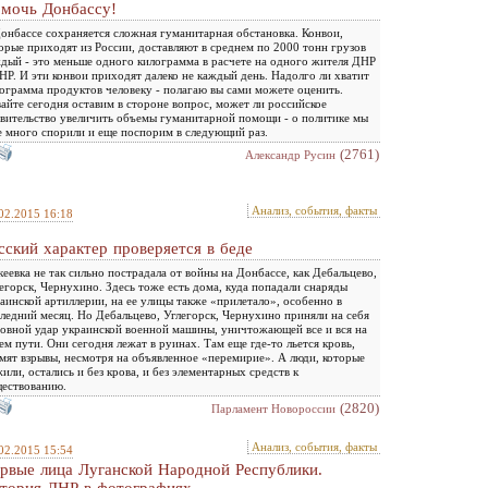
мочь Донбассу!
онбассе сохраняется сложная гуманитарная обстановка. Конвои,
орые приходят из России, доставляют в среднем по 2000 тонн грузов
дый - это меньше одного килограмма в расчете на одного жителя ДНР
НР. И эти конвои приходят далеко не каждый день. Надолго ли хватит
ограмма продуктов человеку - полагаю вы сами можете оценить.
айте сегодня оставим в стороне вопрос, может ли российское
вительство увеличить объемы гуманитарной помощи - о политике мы
 много спорили и еще поспорим в следующий раз.
(2761)
Александр Русин
Анализ, события, факты
02.2015 16:18
сский характер проверяется в беде
еевка не так сильно пострадала от войны на Донбассе, как Дебальцево,
егорск, Чернухино. Здесь тоже есть дома, куда попадали снаряды
аинской артиллерии, на ее улицы также «прилетало», особенно в
ледний месяц. Но Дебальцево, Углегорск, Чернухино приняли на себя
овной удар украинской военной машины, уничтожающей все и вся на
ем пути. Они сегодня лежат в руинах. Там еще где-то льется кровь,
мят взрывы, несмотря на объявленное «перемирие». А люди, которые
или, остались и без крова, и без элементарных средств к
ествованию.
(2820)
Парламент Новороссии
Анализ, события, факты
02.2015 15:54
рвые лица Луганской Народной Республики.