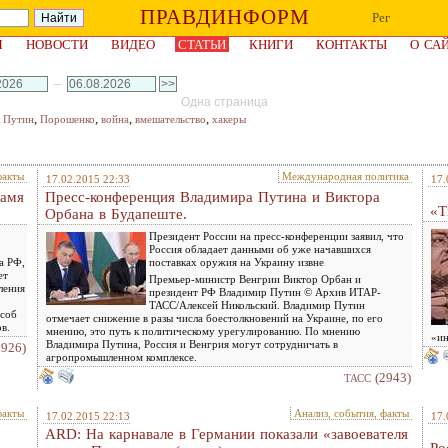
ПРАВДИНФОРМ
Рег
Я
НОВОСТИ
ВИДЕО
СТАТЬИ
КНИГИ
КОНТАКТЫ
О СА
–
Одна страница
,
,
,
,
,
Путин
Порошенко
война
вмешательство
хакеры
факты
Международная политика
17.02.2015 22:33
17.
ламя
Пресс-конференция Владимира Путина и Виктора
«Т
Орбана в Будапеште.
Президент России на пресс-конференции заявил, что
Россия обладает данными об уже начавшихся
а РФ,
поставках оружия на Украину извне
ет
Премьер-министр Венгрии Виктор Орбан и
ления
президент РФ Владимир Путин © Архив ИТАР-
ТАСС/Алексей Никольский. Владимир Путин
особ
отмечает снижение в разы числа боестолкновений на Украине, по его
в.
мнению, это путь к политическому урегулированию. По мнению
«ин
Владимира Путина, Россия и Венгрия могут сотрудничать в
2926)
агропромышленном комплексе.
(2943)
ТАСС
факты
Анализ, события, факты
17.02.2015 22:13
17.
ARD: На карнавале в Германии показали «завоевателя