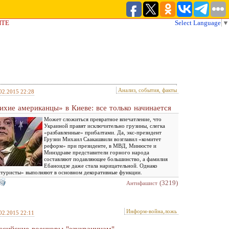
ЙТЕ
Select Language
▼
Анализ, события, факты
02.2015 22:28
ихие американцы» в Киеве: все только начинается
Может сложиться превратное впечатление, что
Украиной правят исключительно грузины, слегка
«разбавленные» прибалтами. Да, экс-президент
Грузии Михаил Саакашвили возглавил «комитет
реформ» при президенте, в МВД, Минюсте и
Минздраве представители горного народа
составляют подавляющее большинство, а фамилия
Ебаноидзе даже стала нарицательной. Однако
туристы» выполняют в основном декоративные функции.
(3219)
Антифашист
Информ-война,ложь
02.2015 22:11