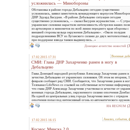
усложнилась — Минобороны
Обстановка в районе города Дебальцево сегодня существенно
усложнилась, заявил заместитель командующего корпусом Минобор
ДНР Эдуард Басурин. «В районе Дебальцево ситуация сегодня
существенно усложнилась, — сказал Басурин журналистам. — С утра
украинские силовики нарастили интенсивность обстрелов наших поз
из артиллерии и минометов по всей линии переднего края обороны с
внешней стороны кольца окружения Дебальцево». «Около полудня
подразделениями ВСУ из Луганского силами до двух мотопехотных 
при поддержке взвода танков выдвинулись...»
(
Донецкое агентство новостей
Военные дей
17.02.2015 17:31
СМИ: Глава ДНР Захарченко ранен в ногу в
Дебальцево
Глава Донецкой народной республики Александр Захарченко ранен в
зачистки Дебальцево от украинских силовиков. Об этом во вторник, 
февраля сообщает ряд СМИ. Сообщается, что Захарченко ранен в ног
Телеканал LifeNews со ссылкой на собственные источники информиру
что глава ДНР Александр Захарченко участвовал в зачистке от украи
военных города Дебальцево, окруженного силами ополчения Донбас
На одной из центральных улиц города Захарченко вместе с отрядом
ополчения попал под интенсивный огонь из автоматического оружия
(
ИА REGNUM
Анализ, события, 
17.02.2015 16:15
Космос Минска 2.0.