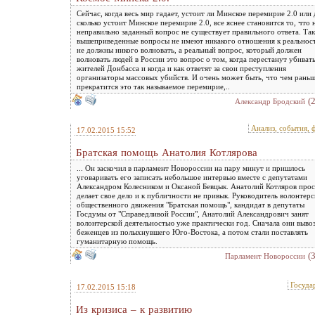
Сейчас, когда весь мир гадает, устоит ли Минское перемирие 2.0 или
сколько устоит Минское перемирие 2.0, все яснее становится то, что 
неправильно заданный вопрос не существует правильного ответа. Так
вышеприведенные вопросы не имеют никакого отношения к реальнос
не должны никого волновать, а реальный вопрос, который должен
волновать людей в России это вопрос о том, когда перестанут убиват
жителей Донбасса и когда и как ответят за свои преступления
организаторы массовых убийств. И очень может быть, что чем рань
прекратится это так называемое перемирие,..
(
Александр Бродский
Анализ, события, 
17.02.2015 15:52
Братская помощь Анатолия Котлярова
... Он заскочил в парламент Новороссии на пару минут и пришлось
уговаривать его записать небольшое интервью вместе с депутатами
Александром Колесником и Оксаной Бевцык. Анатолий Котляров про
делает свое дело и к публичности не привык. Руководитель волонтерс
общественного движения "Братская помощь", кандидат в депутаты
Госдумы от "Справедливой России", Анатолий Александрович занят
волонтерской деятельностью уже практически год. Сначала они выво
беженцев из полыхнувшего Юго-Востока, а потом стали поставлять
гуманитарную помощь.
(
Парламент Новороссии
Госуда
17.02.2015 15:18
Из кризиса – к развитию