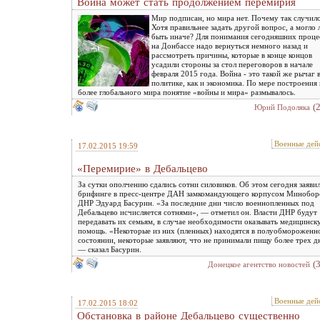
Война может стать продолжением перемирия
Мир подписан, но мира нет. Почему так случил
Хотя правильнее задать другой вопрос, а могло 
быть иначе? Для понимания сегодняшних проце
на Донбассе надо вернуться немного назад и
рассмотреть причины, которые в конце концов
усадили стороны за стол переговоров в начале
февраля 2015 года. Война - это такой же рычаг 
политике, как и экономика. По мере построения 
более глобального мира понятие «войны и мира» размывалось.
(
Юрий Подоляка
Военные дей
17.02.2015 19:59
«Перемирие» в Дебальцево
За сутки ополчению сдались сотни силовиков. Об этом сегодня заявил
брифинге в пресс-центре ДАН замкомандующего корпусом Минобо
ДНР Эдуард Басурин. «За последние дни число военнопленных под
Дебальцево исчисляется сотнями», — отметил он. Власти ДНР будут
передавать их семьям, в случае необходимости оказывать медицинск
помощь. «Некоторые из них (пленных) находятся в полуобмороженн
состоянии, некоторые заявляют, что не принимали пищу более трех д
— сказал Басурин.
(
Донецкое агентство новостей
Военные дей
17.02.2015 18:02
Обстановка в районе Дебальцево существенно