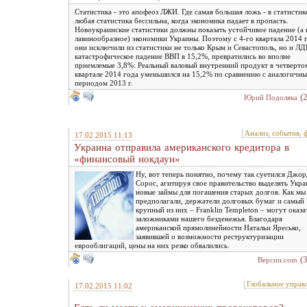
Статистика - это апофеоз ЛЖИ. Где самая большая ложь - в статистик
любая статистика бессильна, когда экономика падает в пропасть.
Новоукраинские статистики должны показать устойчивое падение (а 
лавинообразное) экономики Украины. Поэтому с 4-го квартала 2014 
они исключили из статистики не только Крым и Севастополь, но и ЛД
катастрофическое падение ВВП в 15,2%, превратились во вполне
приемлемые 3,8%: Реальный валовый внутренний продукт в четверто
квартале 2014 года уменьшился на 15,2% по сравнению с аналогичн
периодом 2013 г.
(
Юрий Подоляка
Анализ, события, 
17.02.2015 11:13
Украина отправила американского кредитора в
«финансовый нокдаун»
Ну, вот теперь понятно, почему так суетился Джо
Сорос, агитируя свое правительство выделять Укра
новые займы для погашения старых долгов. Как мы
предполагали, держатели долговых бумаг и самый
крупный из них – Franklin Templeton – могут оказа
заложниками нашего безденежья. Благодаря
американской прямолинейности Натальи Яресько,
заявившей о возможности реструктуризации
еврооблигаций, цены на них резко обвалились.
(
Версии.com
Глобальное управ
17.02.2015 11:02