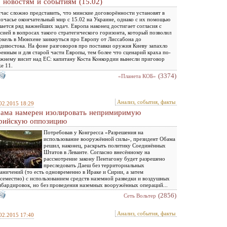
 новостям и событиям (15.02)
час сложно представить, что минские договорённости установят в
очасье окончательный мир с 15.02 на Украине, однако с их помощью
ается ряд важнейших задач. Европа наконец достигает согласия с
сией в вопросах такого стратегического горизонта, который позволил
кель в Мюнхене заикнуться про Европу от Лиссабона до
дивостока. На фоне разговоров про поставки оружия Киеву запахло
енным и для старой части Европы, тем более что сценарий краха по-
жнему висит над ЕС: капитану Коста Конкордии вынесли приговор
е 11.
(3374)
«Планета КОБ»
Анализ, события, факты
02.2015 18:29
ама намерен изолировать непримиримую
рийскую оппозицию
Потребовав у Конгресса «Разрешения на
использование вооружённой силы», президент Обама
решил, наконец, раскрыть политику Соединённых
Штатов в Леванте. Согласно внесённому на
рассмотрение закону Пентагону будет разрешено
преследовать Даеш без территориальных
аничений (то есть одновременно в Ираке и Сирии, а затем
семестно) с использованием средств наземной разведки и воздушных
бардировок, но без проведения наземных вооружённых операций...
(2856)
Сеть Вольтер
Анализ, события, факты
02.2015 17:40