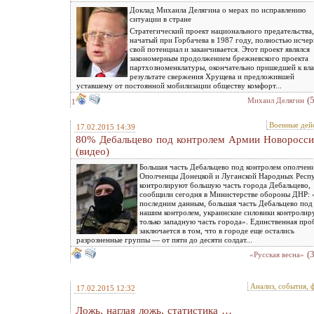
Доклад Михаила Делягина о мерах по исправлению
ситуации в стране
Стратегический проект национального предательства,
начатый при Горбачева в 1987 году, полностью исчер
свой потенциал и заканчивается. Этот проект являлся
закономерным продолжением брежневского проекта
партхозноменклатуры, окончательно пришедшей к вла
результате свержения Хрущева и предложившей
уставшему от постоянной мобилизации обществу комфорт...
(
Михаил Делягин
1
Военные дей
17.02.2015 14:39
80% Дебальцево под контролем Армии Новоросс
(видео)
Большая часть Дебальцево под контролем ополчени
Ополченцы Донецкой и Луганской Народных Респ
контролируют большую часть города Дебальцево,
сообщили сегодня в Министерстве обороны ДНР:
последним данным, большая часть Дебальцево под
нашим контролем, украинские силовики контролир
только западную часть города». Единственная про
заключается в том, что в городе еще остались
разрозненные группы — от пяти до десяти солдат...
(
«Русская весна»
Анализ, события, 
17.02.2015 12:32
Ложь, наглая ложь, статистика …