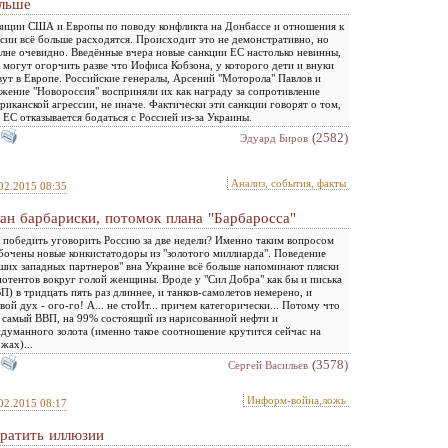
льше
иции США и Европы по поводу конфликта на Донбассе и отношения к
сии всё больше расходятся. Происходит это не демонстративно, но
лне очевидно. Введённые вчера новые санкции ЕС настолько невинны,
 могут огорчить разве что Иофиса Кобзона, у которого дети и внуки
ут в Европе. Российские генералы, Арсений "Моторола" Павлов и
жение "Новороссия" восприняли их как награду за сопротивление
риканской агрессии, не иначе. Фактически эти санкции говорят о том,
 ЕС отказывается бодаться с Россией из-за Украины.
(2582)
Эдуард Биров
Анализ, события, факты
02.2015 08:35
ан барбариски, потомок плана "Барбаросса"
 победить уговорить Россию за две недели? Именно таким вопросом
бочены новые конкистатодоры из "золотого миллиарда". Поведение
ших западных партнеров" вна Украине всё больше напоминают пляски
отентов вокруг голой женщины. Вроде у "Сил Добра" как бы и писька
П) в тридцать пять раз длиннее, и танков-самолетов немерено, и
вой дух - ого-го! А... не стоИт... причем категорически... Потому что
 самый ВВП, на 99% состоящий из нарисованной нефти и
думанного золота (именно такое соотношение крутится сейчас на
жах)...
(3578)
Сергей Васильев
Информ-война,ложь
02.2015 08:17
ратить иллюзии