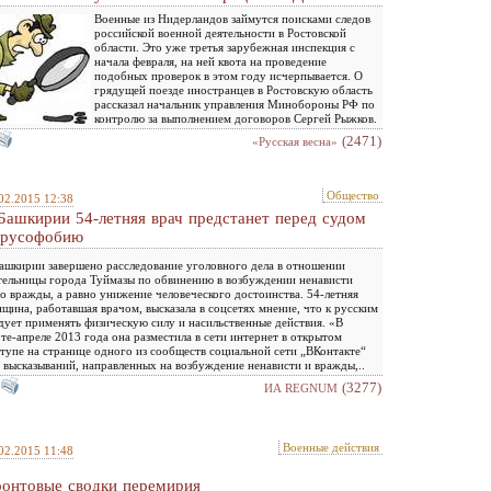
Военные из Нидерландов займутся поисками следов
российской военной деятельности в Ростовской
области. Это уже третья зарубежная инспекция с
начала февраля, на ней квота на проведение
подобных проверок в этом году исчерпывается. О
грядущей поезде иностранцев в Ростовскую область
рассказал начальник управления Минобороны РФ по
контролю за выполнением договоров Сергей Рыжков.
(2471)
«Русская весна»
Общество
02.2015 12:38
Башкирии 54-летняя врач предстанет перед судом
 русофобию
ашкирии завершено расследование уголовного дела в отношении
ельницы города Туймазы по обвинению в возбуждении ненависти
о вражды, а равно унижение человеческого достоинства. 54-летняя
щина, работавшая врачом, высказала в соцсетях мнение, что к русским
дует применять физическую силу и насильственные действия. «В
те-апреле 2013 года она разместила в сети интернет в открытом
тупе на странице одного из сообществ социальной сети „ВКонтакте“
 высказываний, направленных на возбуждение ненависти и вражды,..
(3277)
ИА REGNUM
Военные действия
02.2015 11:48
онтовые сводки перемирия