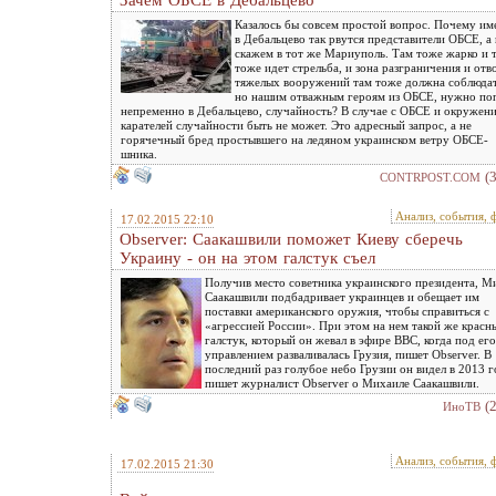
Зачем ОБСЕ в Дебальцево
Казалось бы совсем простой вопрос. Почему им
в Дебальцево так рвутся представители ОБСЕ, а 
скажем в тот же Мариуполь. Там тоже жарко и 
тоже идет стрельба, и зона разграничения и отв
тяжелых вооружений там тоже должна соблюдат
но нашим отважным героям из ОБСЕ, нужно по
непременно в Дебальцево, случайность? В случае с ОБСЕ и окружен
карателей случайности быть не может. Это адресный запрос, а не
горячечный бред простывшего на ледяном украинском ветру ОБСЕ-
шника.
(
CONTRPOST.COM
Анализ, события, 
17.02.2015 22:10
Observer: Саакашвили поможет Киеву сберечь
Украину - он на этом галстук съел
Получив место советника украинского президента, М
Саакашвили подбадривает украинцев и обещает им
поставки американского оружия, чтобы справиться с
«агрессией России». При этом на нем такой же красн
галстук, который он жевал в эфире ВВС, когда под его
управлением разваливалась Грузия, пишет Observer. В
последний раз голубое небо Грузии он видел в 2013 г
пишет журналист Observer о Михаиле Саакашвили.
(
ИноТВ
Анализ, события, 
17.02.2015 21:30