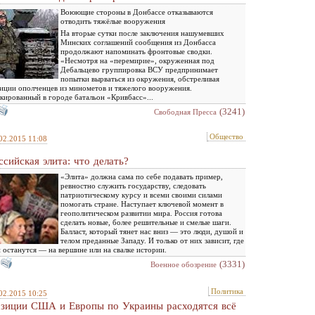
Воюющие стороны в Донбассе отказываются
отводить тяжёлые вооружения
На вторые сутки после заключения нашумевших
Минских соглашений сообщения из Донбасса
продолжают напоминать фронтовые сводки.
«Несмотря на «перемирие», окруженная под
Дебальцево группировка ВСУ предпринимает
попытки вырваться из окружения, обстреливая
иции ополченцев из минометов и тяжелого вооружения.
кированный в городе батальон «Кривбасс»...
(3241)
Свободная Пресса
Общество
02.2015 11:08
ссийская элита: что делать?
«Элита» должна сама по себе подавать пример,
ревностно служить государству, следовать
патриотическому курсу и всеми своими силами
помогать стране. Наступает ключевой момент в
геополитическом развитии мира. Россия готова
сделать новые, более решительные и смелые шаги.
Балласт, который тянет нас вниз — это люди, душой и
телом преданные Западу. И только от них зависит, где
 останутся — на вершине или на свалке истории.
(3331)
Военное обозрение
Политика
02.2015 10:25
зиции США и Европы по Украины расходятся всё