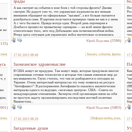
зрады
бо
А как смотрят на события в зоне боев с той стороны фронта? Двояко
Поз
смотрят. Но радует уже то, что украинские журналисты все меньше
Рос
внимания обращают на официальных "лысаков", а все больше пытаются
впо
ии на
разобраться сами. И картина получается примерно такая же как и у меня.
что
А с чего бы иначе. Правда всегда одна. Второй день перемирия в
жив
Донбассе прошел по привычному сценарию — на всей линии фронта
дви
ые же
относительно тихо, зато под Дебальцево шла полномасштабная война.
аме
Вчера здесь ситуация для украинских войск значительно осложнилась.
что
(3596)
Юрий Подоляка
1
3135)
ствия
Анализ, события, факты
17.02.2015 08:40
17.
усь
Заокеанское здравомыслие
Пл
В США живут не придурки. Там живут люди, которые придумали многие
Как
му
современные сетевые технологии и которые тем самым изменили мир до
оза
е, у
неузнаваемости. Глупо считать, что там не разбираются в ситуации на
"на
Украине. Очень интересный материал на эту тему появился на ресурсе
имп
"Антифашист": В распоряжении Антифашиста оказались аналитические
(ВВ
шие
материалы одного из ведущих «мозговых центров» США - Совета по
бое
международным отношениям. Эксперты этой организации взяли на себя
тот
ирие,
не простую задачу проанализировать последствия жесткой политики
при
Вашингтона...
бир
3001)
(3483)
Юрий Подоляка
1
,ложь
Информ-война,ложь
17.02.2015 08:20
17.
Загадочные души
Ут