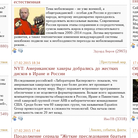
По
естественная
ось?
Сей
Тема мобилизации – не узко военной, а
ли
одн
общегражданской – особая для России и русского
ссов
реш
народа, которому неоднократно приходилось
Рос
преодолевать колоссальные вызовы. Современная
Мер
Россия прошла этапы сохранения и сосредоточения,
Вла
сумела накопить жирок в период относительного
в
жар
спокойствия 2000–2014 годов. Логика внутреннего
все
пре
развития, а также тектонические изменения международной системы
тож
неизбежно подвели нас к необходимости перехода на мобилизационный
режим...
2880)
(2965)
Эдуард Биров
ствия
Преступный мир
17.02.2015 18:34
17.
NYT: Американские хакеры добрались до жестких
Об
дисков в Иране и России
си
 на
Исследования российской «Лаборатории Касперского» показали, что
роны
американская хакерская группа уже более десяти лет проникает в
компьютеры по всему миру. Вирус поражает встроенное программное
обеспечение и не исцеляется форматированием. Больше всего зараженных
ую
компьютеров специалисты обнаружили в России, Иране и Пакинстане. За
ом
этой хакерской группой стоит АНБ и кибернетическое командование
ней»,
США. Среди более чем 60 хакерских групп, так называемая Equation
огр
Group превосходит всех в сложности технологий. Она начала свою
пов
деятельность около 20 лет назад.
бом
3549)
(3318)
ИноТВ
ствия
Анализ, события, факты
17.02.2015 17:44
17.
Продолжение сериала "Жуткие преследования братьев