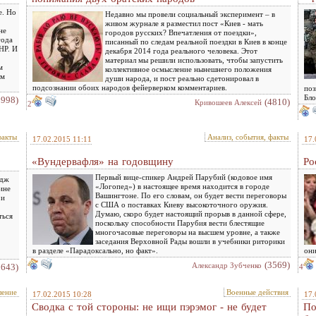
е. Но
Недавно мы провели социальный эксперимент – в
живом журнале я разместил пост «Киев - мать
не
городов русских? Впечатления от поездки»,
года
писанный по следам реальной поездки в Киев в конце
НР. И
декабря 2014 года реального человека. Этот
материал мы решили использовать, чтобы запустить
м
коллективное осмысление нынешнего положения
ым
души народа, и пост реально сдетонировал в
подсознании обоих народов фейерверком комментариев.
поз
Бло
2998)
(4810)
Кривошеев Алексей
2
факты
Анализ, события, факты
17.02.2015 11:11
17.
«Вундервафля» на годовщину
Ро
Первый вице-спикер Андрей Парубий (кодовое имя
рдж
«Логопед») в настоящее время находится в городе
ине
Вашингтоне. По его словам, он будет вести переговоры
 и
с США о поставках Киеву высокоточного оружия.
Думаю, скоро будет настоящий прорыв в данной сфере,
ться
поскольку способности Парубия вести блестящие
многочасовые переговоры на высшем уровне, а также
заседания Верховной Рады вошли в учебники риторики
в разделе «Парадоксально, но факт».
они
(3569)
Александр Зубченко
3643)
4
ление
Военные действия
17.02.2015 10:28
17.
Сводка с той стороны: не ищи пэрэмог - не будет
По