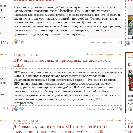
Ис
 даже
Я уже писал, что мои инсайды "высшего сорта" практически иссякли к
на
началу осени, примерно около Иловайска. Очень многие, уразумев,
насколько все серьезно, ушли в тень, и я их не осуждаю, кое-кто сбежал, и
ти и
удачи им, а иных уж, - память и слава! - нет вообще. Теперь, если что и
поступает, то редко и, как правило, по мелочи. Данное письмо
ь
исключение: человек, передавший информацию из ведомства, где при нем,
считая своим, частенько пробалтываются, доверия достоин. Кратко
ше
прокомментирую: (а) про высокоточное оружие,…
дей
(3807)
2475)
Лев Вершинин
1
факты
Конспирология,мистика
17.02.2015 15:32
17.
ЦРУ ищет виновных в природных катаклизмах в
Ко
США
ЦРУ выяснило, кто виновен в климатических катаклизмах, происходящих в
США. По данным Центрального разведывательного управления,
сто
участившиеся снежные бури и проливные дожди – это чьи-то происки.
кого
ЦРУ на протяжении нескольких лет интересуется, может ли другое
государство манипулировать погодой в США. Об этом журналистам
рассказал профессор Ратгерского университета, Алан Робок. По его
зили
словам, американские спецслужбы обратились с вопросом о возможности
сни
климатической манипуляции к профессору. В частности, ЦРУ
экс
интересовало,..
усе
3170)
(4288)
Сергей Соболев
2
2
рство
Военные действия
17.02.2015 14:51
17.
Дебальцево, вид из котла: «Пытаемся выйти из
Ин
окружения, попадаем в засады, губим людей,
до