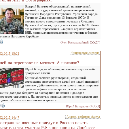
тория ЛНР в фотографиях.
Валерий Болотов общественный, политический,
военный, государственный деятель непризнанной
Луганской Народной Республики. Уроженец города
Таганрог. Дата рождения 13 февраля 1970г. В
детстве вместе с родителями переехал в Стаханов
Луганской области, где и учился в школе №18. Имеет
два высших образования. Старший сержант запаса
ВДВ, принимал непосредственное участие в боевых
ствия в Нагорном Карабахе.
(5527)
Олег Бескаравайный
Финансовая система
02.2015 15:22
ней на переправе не меняют. А шакалов?
Юрий Болдырев об альтернативе «антикризисной»
программе власти
Кризис абсолютно рукотворный, созданный
совершенно искусственно самой же нашей нынешней
властью. Действительно: если просто упали мировые
цены на нефть – это не кризис, а всего лишь
жение доходов бюджета от экспортной пошлины и доходов
портеров-сырьевиков. Да, несколько затянули пояса и продолжили еще
рднее работать – и нет никакого кризиса.
(4068)
Юрий Болдырев
Анализ, события, факты
02.2015 14:47
остранные военные приедут в Россию искать
казательства участия РФ в операции на Донбассе