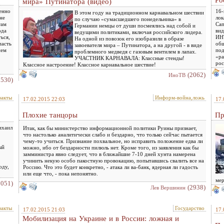
Ро
мира» Путинатора (видео)
енно
16-
В этом году на традиционном карнавальном шествии
не
лок
по случаю «сумасшедшего понедельника» в
там
Сап
Германии немцы от души посмеялись над собой и
ода
вид
ведущими политиками, включая российского лидера.
ься,
ИНТ
На одной из повозок его изобразили в образе
пасть
общ
завоевателя мира – Путинатора, а на другой - в виде
ием
по
проблемного медведя с газовым вентилем в лапах.
«ра
УЧАСТНИК КАРНАВАЛА: Классные стенды!
рос
Классное настроение! Классное карнавальное шествие!
(2062)
ИноТВ
3530)
факты
Информ-война,ложь
17.02.2015 22:03
17.
Плохие танцоры
Пр
ихаил
Итак, как бы министерство информационной политики Руины признает,
что настолько аналитически слабо и бездарно, что только сейчас пытается
чему-то учиться. Признание похвальное, но исправить положение едва ли
ый
можно, ибо от бездарности пилюль нет. Кроме того, из заявления как бы
замминистра явно следует, что в ближайшие 7-10 дней хунта намерена
учинить некую особо пакостную провокацию, попытавшись свалить все на
оду,
Россию. Что это будет конкретно, - атака ли ва-банк, ядерная ли гадость
или еще что, - пока непонятно.
мер
2051)
(2938)
Лев Вершинин
факты
Государство
17.02.2015 21:03
17.
Мобилизация на Украине и в России: ложная и