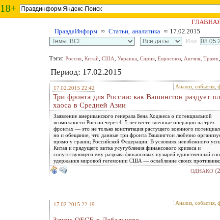
18+
ГЛАВНА
ПравдаИнформ
≈
Статьи, аналитика
≈ 17.02.2015
Или:
Тэги:
,
,
,
,
,
,
,
Россия
Китай
США
Украина
Сирия
Евросоюз
Англия
Трамп
Период: 17.02.2015
Анализ, события, 
17.02.2015 22:42
Три фронта для России: как Вашингтон раздует п
хаоса в Средней Азии
Заявление американского генерала Бена Ходжеса о потенциальной
возможности России через 4–5 лет вести военные операции на трёх
фронтах — это не только констатация растущего военного потенциал
но и обещание, что данные три фронта Вашингтон любезно организу
прямо у границ Российской Федерации. В условиях неизбежного уси
Китая и грядущего витка усугубления финансового кризиса и
сопутствующего ему разрыва финансовых пузырей единственный сп
удержания мировой гегемонии США — ослабление своих противнико
(
ОДНАКО
Анализ, события, 
17.02.2015 22:19