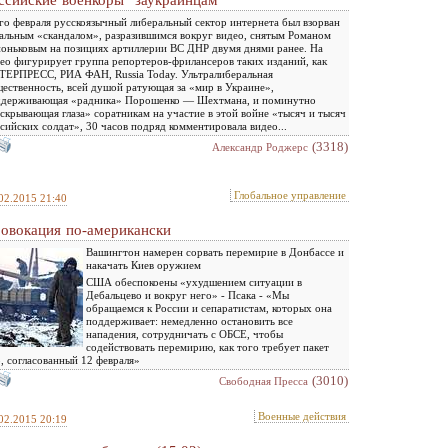
ссийские военкоры "заукраинцам"
го февраля русскоязычный либеральный сектор интернета был взорван
альным «скандалом», разразившимся вокруг видео, снятым Романом
оньковым на позициях артиллерии ВС ДНР двумя днями ранее. На
ео фигурирует группа репортеров-фрилансеров таких изданий, как
ЕРПРЕСС, РИА ФАН, Russia Today. Ультралиберальная
ественность, всей душой ратующая за «мир в Украине»,
ддерживающая «радника» Порошенко — Шехтмана, и поминутно
скрывающая глаза» соратникам на участие в этой войне «тысяч и тысяч
сийских солдат», 30 часов подряд комментировала видео...
(3318)
Александр Роджерс
Глобальное управление
02.2015 21:40
овокация по-американски
Вашингтон намерен сорвать перемирие в Донбассе и
накачать Киев оружием
США обеспокоены «ухудшением ситуации в
Дебальцево и вокруг него» - Псака - «Мы
обращаемся к России и сепаратистам, которых она
поддерживает: немедленно остановить все
нападения, сотрудничать с ОБСЕ, чтобы
содействовать перемирию, как того требует пакет
, согласованный 12 февраля»
(3010)
Свободная Пресса
Военные действия
02.2015 20:19