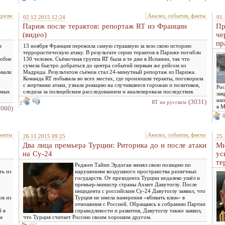
оризм
Анализ, события, факты
02.12.2015 12:24
01.
Париж после терактов: репортаж RT из Франции
Пр
(видео)
че
пр
и
13 ноября Франция пережила самую страшную за всю свою историю
террористическую атаку. В результате серии терактов в Париже погибли
добие
130 человек. Съёмочная группа RT была в те дни в Испании, так что
сумела быстро добраться до центра событий первым же рейсом из
овали
Мадрида. Результатом съёмок стал 24-минутный репортаж из Парижа.
Команда RT побывала во всех местах, где произошли теракты, поговорила
с жертвами атаки, узнала реакцию на случившееся горожан и политиков,
Рос
емых
следила за полицейским расследованием и анализировала последствия.
зак
нап
(3031)
RT на русском
1
в М
3060)
факты
Анализ, события, факты
26.11.2015 09:25
25.
Два лица премьера Турции: Риторика до и после атаки
Ми
на Су-24
ус
те
Реджеп Тайип Эрдоган менял свою позицию по
ть из
нарушениям воздушного пространства различных
государств. От президента Турции недалеко ушёл и
премьер-министр страны Ахмет Давутоглу. После
инцидента с российским Су-24 Давутоглу заявил, что
ов из
Турция не имела намерения «вбивать клин» в
отношения с Россией. Обращаясь к собранию Партии
й в
справедливости и развития, Давутоглу также заявил,
м
что Турция считает Россию своим хорошим другом.