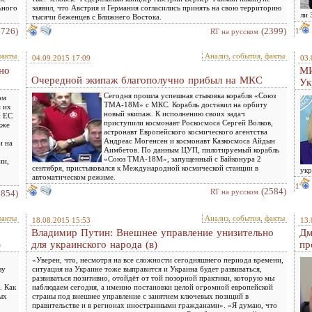
ьного
заявил, что Австрия и Германия согласились принять на свою территорию
ли 
тысячи беженцев с Ближнего Востока.
2726)
(2399)
1
RT на русском
факты
Анализ, события, факты
04.09.2015 17:09
03.
но
МИ
Очередной экипаж благополучно прибыл на МКС
Ук
Сегодня прошла успешная стыковка корабля «Союз
ом
ТМА-18М» с МКС. Корабль доставил на орбиту
м их
новый экипаж. К исполнению своих задач
н ЕС
приступили космонавт Роскосмоса Сергей Волков,
кже
астронавт Европейского космического агентства
Андреас Могенсен и космонавт Казкосмоса Айдын
и на
Аимбетов. По данным ЦУП, пилотируемый корабль
«Союз ТМА-18М», запущенный с Байконура 2
ии,
сентября, пристыковался к Международной космической станции в
укр
автоматическом режиме.
1
(2584)
RT на русском
3854)
факты
Анализ, события, факты
18.08.2015 15:53
13.
Владимир Путин: Внешнее управление унизительно
Дм
)
для украинского народа (в)
пр
«Уверен, что, несмотря на все сложности сегодняшнего периода времени,
зу
ситуация на Украине тоже выправится и Украина будет развиваться,
развиваться позитивно, отойдёт от той позорной практики, которую мы
. Как
наблюдаем сегодня, а именно постановки целой огромной европейской
ых
страны под внешнее управление с занятием ключевых позиций в
правительстве и в регионах иностранными гражданами». «Я думаю, что