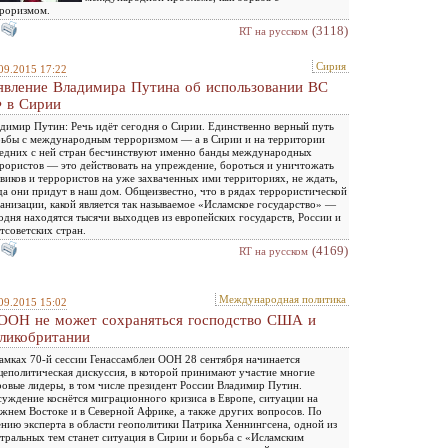
роризмом.
(3118)
RT на русском
Сирия
09.2015 17:22
явление Владимира Путина об использовании ВС
 в Сирии
димир Путин: Речь идёт сегодня о Сирии. Единственно верный путь
ьбы с международным терроризмом — а в Сирии и на территории
едних с ней стран бесчинствуют именно банды международных
рористов — это действовать на упреждение, бороться и уничтожать
виков и террористов на уже захваченных ими территориях, не ждать,
да они придут в наш дом. Общеизвестно, что в рядах террористической
анизации, какой является так называемое «Исламское государство» —
одня находятся тысячи выходцев из европейских государств, России и
тсоветских стран.
(4169)
RT на русском
Международная политика
09.2015 15:02
ООН не может сохраняться господство США и
ликобритании
амках 70-й сессии Генассамблеи ООН 28 сентября начинается
еполитическая дискуссия, в которой принимают участие многие
овые лидеры, в том числе президент России Владимир Путин.
уждение коснётся миграционного кризиса в Европе, ситуации на
жнем Востоке и в Северной Африке, а также других вопросов. По
нию эксперта в области геополитики Патрика Хеннингсена, одной из
тральных тем станет ситуация в Сирии и борьба с «Исламским