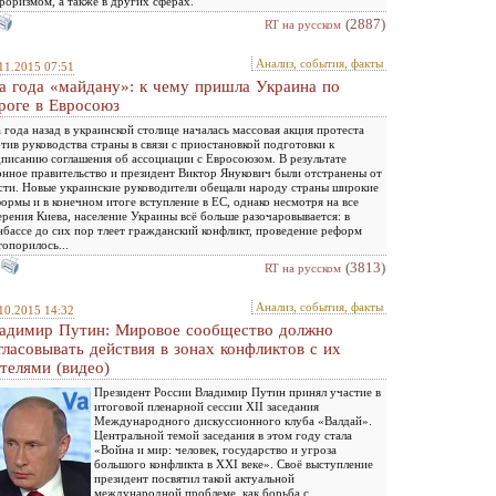
роризмом, а также в других сферах.
(2887)
RT на русском
Анализ, события, факты
11.2015 07:51
а года «майдану»: к чему пришла Украина по
роге в Евросоюз
 года назад в украинской столице началась массовая акция протеста
тив руководства страны в связи с приостановкой подготовки к
писанию соглашения об ассоциации с Евросоюзом. В результате
онное правительство и президент Виктор Янукович были отстранены от
сти. Новые украинские руководители обещали народу страны широкие
ормы и в конечном итоге вступление в ЕС, однако несмотря на все
ерения Киева, население Украины всё больше разочаровывается: в
бассе до сих пор тлеет гражданский конфликт, проведение реформ
топорилось...
(3813)
RT на русском
Анализ, события, факты
10.2015 14:32
адимир Путин: Мировое сообщество должно
гласовывать действия в зонах конфликтов с их
телями (видео)
Президент России Владимир Путин принял участие в
итоговой пленарной сессии XII заседания
Международного дискуссионного клуба «Валдай».
Центральной темой заседания в этом году стала
«Война и мир: человек, государство и угроза
большого конфликта в XXI веке». Своё выступление
президент посвятил такой актуальной
международной проблеме, как борьба с