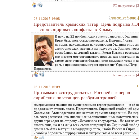
(
RT на русском
Анализ, события, 
23.11.2015 16:08
Представитель крымских татар: Цель подрыва ЛЭ
— спровоцировать конфликт в Крыму
В ночь на 22 ноября подача электроэнергии с Украины 
Крым была полностью прекращена. Причиной стали
подрывы находящихся на территории Украины опор л
электропередач, ведущих на полуостров. Зампред госс
республики, крымский татарин Ремзи Ильясов рассказал
кто и зачем мог организовать подрыв, как к ситуации н
самом деле относятся большинство крымских татар и к
роль в происходящем играет президент Украины Пётр
Порошенко.
(
RT на русском
1
С
03.11.2015 16:09
Призывами «сотрудничать с Россией» генерал
сирийских повстанцев разбудил троллей
Американская машина по смене режимов теряет равновесие — в её ко
продолжают ставить палки. Представитель Сирийской свободной ар
Хоссам аль-Авак поделился множеством громких откровений. Во-пер
аль-Авак рассказал, что многие члены оппозиционных повстанческих
групп переходят на сторону «Исламского государства». Не только от
своего лица, но и от лица всех своих товарищей по Сирийской свобо
армии аль-Авак выступил в поддержку того, чтобы Россия и Сирия
«сообща боролись с терроризмом и экстремизмом во всём регионе».