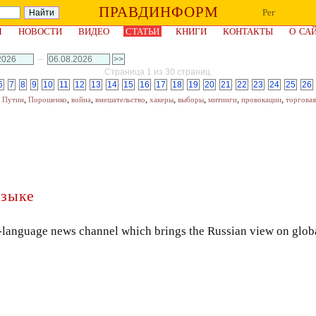
ПРАВДИНФОРМ
Рег
Я
НОВОСТИ
ВИДЕО
СТАТЬИ
КНИГИ
КОНТАКТЫ
О СА
–
Страница 1 из 30 страниц.
6
7
8
9
10
11
12
13
14
15
16
17
18
19
20
21
22
23
24
25
26
,
,
,
,
,
,
,
,
,
Путин
Порошенко
война
вмешательство
хакеры
выборы
митинги
провокации
торговая
языке
h-language news channel which brings the Russian view on glob