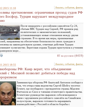
Анализ, события, факты
12.2015 11:10
оливы преткновения: ограничивая проход судов РФ
рез Босфор, Турция нарушает международное
аво
После инцидента с российским самолётом Су-24,
сбитым ВВС Турции над Сирией, РФ приняла ряд
политических и экономических положений,
устанавливающих новые отношения между двумя
странами. В то время как меры, принимаемые
сией, направлены на обеспечение безопасности своих граждан и
реплены на законодательном уровне, ответные действия Турции
оминают хулиганство. Береговая охрана Турции приступила к учениям
раморном море...
(4419)
RT на русском
Анализ, события, факты
11.2015 18:55
нобороны РФ: Каир верит, что объединение
илий с Москвой позволит добиться победы над
рроризмом
Замминистра обороны РФ Анатолий Антонов сообщил о
том, что вчера глава ведомства Сергей Шойгу посетил
Египет, где пообщался с президентом страны Абделем
Фаттахом ас-Сиси и членами египетского правительства.
Египетское руководство выразило соболезнования в
связи с крушением российского самолёта на Синайском
полуострове, выразило готовность наращивать
взаимодействие с Россией в области борьбы с