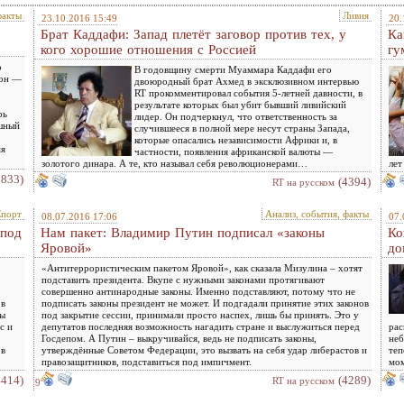
факты
Ливия
23.10.2016 15:49
20.
Брат Каддафи: Запад плетёт заговор против тех, у
Ка
кого хорошие отношения с Россией
гу
о
В годовщину смерти Муаммара Каддафи его
 он —
двоюродный брат Ахмед в эксклюзивном интервью
RT прокомментировал события 5-летней давности, в
результате которых был убит бывший ливийский
рь
лидер. Он подчеркнул, что ответственность за
ешный
случившееся в полной мере несут страны Запада,
которые опасались независимости Африки и, в
мя
частности, появления африканской валюты —
золотого динара. А те, кто называл себя революционерами…
лет
3833)
(4394)
RT на русском
порт
Анализ, события, факты
08.07.2016 17:06
07.
 под
Нам пакет: Владимир Путин подписал «законы
Ко
Яровой»
до
«Антитеррористическим пакетом Яровой», как сказала Мизулина – хотят
подставить президента. Вкупе с нужными законами протягивают
совершенно антинародные законы. Именно подставляют, потому что не
 в
подписать законы президент не может. И подгадали принятие этих законов
ты
под закрытие сессии, принимали просто наспех, лишь бы принять. Это у
с и
депутатов последняя возможность нагадить стране и выслужиться перед
рас
Госдепом. А Путин – выкручивайся, ведь не подписать законы,
неб
 в
утверждённые Советом Федерации, это вызвать на себя удар либерастов и
теп
правозащитников, подставиться под импичмент.
мом
4414)
(4289)
RT на русском
9