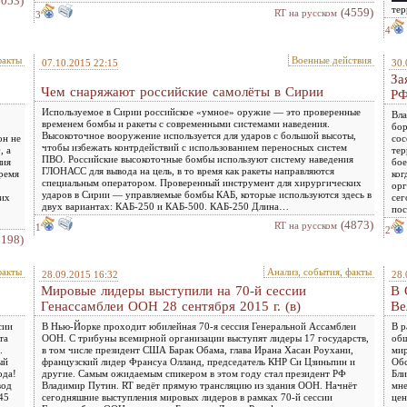
6053)
тер
(4559)
RT на русском
3
4
факты
Военные действия
07.10.2015 22:15
30.
За
Чем снаряжают российские самолёты в Сирии
РФ
Используемое в Сирии российское «умное» оружие — это проверенные
Вла
временем бомбы и ракеты с современными системами наведения.
бор
Высокоточное вооружение используется для ударов с большой высоты,
он не
сос
чтобы избежать контрдействий с использованием переносных систем
, а
тер
ПВО. Российские высокоточные бомбы используют систему наведения
лия
бое
ГЛОНАСС для вывода на цель, в то время как ракеты направляются
ремя
ког
специальным оператором. Проверенный инструмент для хирургических
орг
ударов в Сирии — управляемые бомбы КАБ, которые используются здесь в
сих
сег
двух вариантах: КАБ-250 и КАБ-500. КАБ-250 Длина…
пос
(4873)
RT на русском
1
2
3198)
факты
Анализ, события, факты
28.09.2015 16:32
28.
Мировые лидеры выступили на 70-й сессии
В 
Генассамблеи ООН 28 сентября 2015 г. (в)
Ве
сии
В Нью-Йорке проходит юбилейная 70-я сессия Генеральной Ассамблеи
В р
та
ООН. С трибуны всемирной организации выступят лидеры 17 государств,
общ
.
в том числе президент США Барак Обама, глава Ирана Хасан Роухани,
мир
ый
французский лидер Франсуа Олланд, председатель КНР Си Цзиньпин и
Обс
ода!
другие. Самым ожидаемым спикером в этом году стал президент РФ
Бли
вод
Владимир Путин. RT ведёт прямую трансляцию из здания ООН. Начнёт
мне
45
сегодняшние выступления мировых лидеров в рамках 70-й сессии
цен