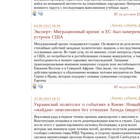
войск на незнакомой местности на оперативных аэродромах Централ
военного округа с последующим выполнением учебных задач.
(
RT на русском
Анализ, события, 
04.09.2015 18:39
Эксперт: Миграционный кризис в ЕС был намерен
устроен США
Миграционный кризис складывался годами. Он является не результат
стихийных действий западных политических лидеров, а последствие
осознанных шагов. Во главе угла, по её мнению, стоят интересы стра
и США, их потребности в дестабилизации сильных конкурентов, а та
необходимость в захвате сырьевых месторождений. Западные
транснациональные компании намеренно создали зону нестабильност
Ближнем Востоке и в Северной Африке. Они знали, что подобные
действия приведут к образованию мощных потоков мигрантов из Лив
Сирии и Ирака, которые подорвут сильные суверенные государства
Европы.
(
RT на русском
Анализ, события, 
31.08.2015 18:31
Украинский политолог о событиях в Киеве: Новый
«майдан» невозможен без отмашки Запада (видео
Верховная рада в первом чтении приняла законопроект о внесении в
Конституцию поправок в части децентрализации власти в стране. Сра
после этого у здания парламента начались беспорядки, в результате
которых как минимум один человек погиб, десятки получили ранения
сообщил советник главы МВД Украины, в сторону правоохранительн
органов митингующие просили боевую гранату. Сергей Слободчук в