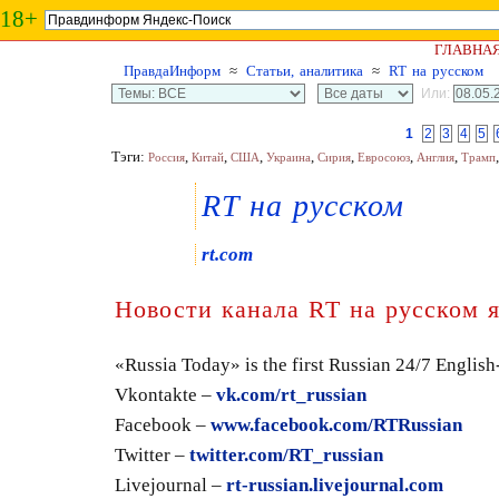
18+
ГЛАВНА
ПравдаИнформ
≈
Статьи, аналитика
≈
RT на русском
Или:
1
2
3
4
5
Тэги:
,
,
,
,
,
,
,
Россия
Китай
США
Украина
Сирия
Евросоюз
Англия
Трамп
RT на русском
rt.com
Новости канала RT на русском 
«Russia Today» is the first Russian 24/7 Englis
Vkontakte –
vk.com/rt_russian
Facebook –
www.facebook.com/RTRussian
Twitter –
twitter.com/RT_russian
Livejournal –
rt-russian.livejournal.com