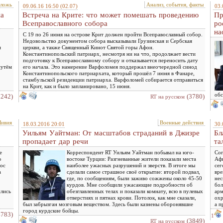
,ложь
Анализ, события, факты
09.06.16 16:50
(02.07)
03.
на
Встреча на Крите: что может помешать проведению
Пр
Всеправославного собора
ро
на
С 19 по 26 июня на острове Крит должен пройти Всеправославный собор.
Недовольство документом собора высказывали Грузинская и Сербская
м
церкви, а также Священный Кинот Святой горы Афон.
Константинопольский патриарх, несмотря ни на что, продолжает вести
подготовку к Всеправославному собору и отказывается переносить дату
путём
его начала. Это намерение Варфоломея поддержал внеочередной синод
Константинопольского патриархата, который прошёл 7 июня в Фанаре,
стамбульской резиденции патриарха. Варфоломей собирается отправиться
на Крит, как и было запланировано, 15 июня.
обс
3242)
(3780)
RT на русском
Ливия
Военные действия
18.03.2016 20:01
30.
Уильям Уайтман: От масштабов страданий в Джизре
Бл
пропадает дар речи
та
е
Корреспондент RT Уильям Уайтман побывал на юго-
Сог
ю
востоке Турции: Разгневанные жители показали места
Афг
аос
наиболее ужасных разрушений и зверств. В итоге мы
сег
а
сделали самое страшное своё открытие: второй подвал,
вре
где, по сообщениям, были заживо сожжены около 45-50
нес
курдов. Мне сообщили ужасающие подробности об
бол
ились
обезглавленных телах и показали комнату, всю в пулевых
арм
отверстиях и пятнах крови. Потолок, как мне сказали,
охр
был забрызган мозговым веществом. Здесь были казнены оборонявшие
а п
город курдские бойцы.
4783)
1
(3849)
RT на русском