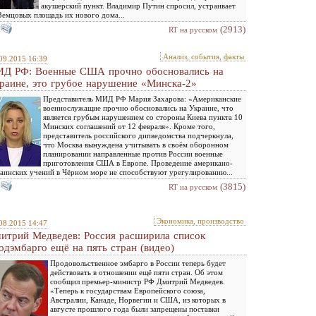
акушерский пункт. Владимир Путин спросил, устраивает
Земцовых площадь их нового дома...
(2913)
RT на русском
Анализ, события, факты
09.2015 16:39
Д РФ: Военные США прочно обосновались на
раине, это грубое нарушение «Минска-2»
Представитель МИД РФ Мария Захарова: «Американские
военнослужащие прочно обосновались на Украине, что
является грубым нарушением со стороны Киева пункта 10
Минских соглашений от 12 февраля». Кроме того,
представитель российского дипведомства подчеркнула,
что Москва вынуждена учитывать в своём оборонном
планировании направленные против России военные
приготовления США в Европе. Проведение американо-
аинских учений в Чёрном море не способствуют урегулированию...
(3815)
RT на русском
Экономика, производство
08.2015 14:47
итрий Медведев: Россия расширила список
одэмбарго ещё на пять стран (видео)
Продовольственное эмбарго в России теперь будет
действовать в отношении ещё пяти стран. Об этом
сообщил премьер-министр РФ Дмитрий Медведев.
«Теперь к государствам Европейского союза,
Австралии, Канаде, Норвегии и США, из которых в
августе прошлого года были запрещены поставки