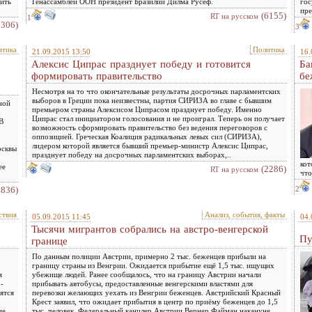
жить
Генассамблеи ООН президент Бразилии Дилма Русеф.
гос
пре
(6155)
RT на русском
1
6306)
3
итика
Политика
21.09.2015 13:50
16.
Алексис Ципрас празднует победу и готовится
Ба
формировать правительство
бе
Несмотря на то что окончательные результаты досрочных парламентских
выборов в Греции пока неизвестны, партия СИРИЗА во главе с бывшим
ной
премьером страны Алексисом Ципрасом празднует победу. Именно
Ципрас стал инициатором голосования и не проиграл. Теперь он получает
В
возможность сформировать правительство без ведения переговоров с
оппозицией. Греческая Коалиция радикальных левых сил (СИРИЗА),
лидером которой является бывший премьер-министр Алексис Ципрас,
осквы
празднует победу на досрочных парламентских выборах,..
кот
ее
(2286)
RT на русском
что
3836)
2
ствия
Анализ, события, факты
05.09.2015 11:45
04.
Тысячи мигрантов собрались на австро-венгерской
Пу
границе
По данным полиции Австрии, примерно 2 тыс. беженцев прибыли на
границу страны из Венгрии. Ожидается прибытие ещё 1,5 тыс. ищущих
м
убежище людей. Ранее сообщалось, что на границу Австрии начали
-
прибывать автобусы, предоставленные венгерскими властями для
ятся
перевозки желающих уехать из Венгрии беженцев. Австрийский Красный
Крест заявил, что ожидает прибытия в центр по приёму беженцев до 1,5
ие
тыс. человек. Федеральный канцлер Австрии Вернер Файман накануне