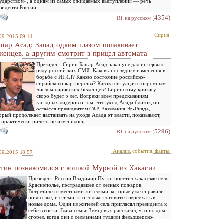
ударством», а одним из самых ожидаемых выступлений — речь
зидента России.
(4354)
RT на русском
Сирия
09.2015 09:14
шар Асад: Запад одним глазом оплакивает
женцев, а другим смотрит в прицел автомата
Президент Сирии Башар Асад накануне дал интервью
ряду российских СМИ. Каковы последние изменения в
борьбе с ИГИЛ? Каково состояние российско-
сирийского партнерства? Какова ситуация с огромным
числом сирийских беженцев? Сирийскому кризису
скоро будет 5 лет. Вопреки всем предсказаниям
западных лидеров о том, что уход Асада близок, он
остаётся президентом САР. Заявления Эр-Рияда,
орый продолжает настаивать на уходе Асада от власти, показывают,
 практически ничего не изменилось...
(5296)
RT на русском
Анализ, события, факты
09.2015 18:57
тин познакомился с кошкой Муркой из Хакасии
Президент России Владимир Путин посетил хакасское село
Краснополье, пострадавшее от лесных пожаров.
Встретился с местными жителями, которые уже справили
новоселье, и с теми, кто только готовится переехать в
новые дома. Один из жителей села пригласил президента к
себе в гости. Глава семьи Земцовых рассказал, что их дом
сгорел, когда они с сельчанами тушили фельдшерско-