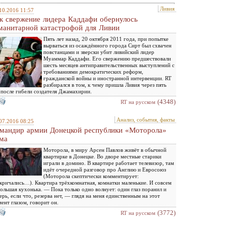
Ливия
10.2016 11:57
к свержение лидера Каддафи обернулось
манитарной катастрофой для Ливии
Пять лет назад, 20 октября 2011 года, при попытке
вырваться из осаждённого города Сирт был схвачен
повстанцами и зверски убит ливийский лидер
Муаммар Каддафи. Его свержению предшествовали
шесть месяцев антиправительственных выступлений с
требованиями демократических реформ,
гражданской войны и иностранной интервенции. RT
разбирался в том, к чему пришла Ливия через пять
 после гибели создателя Джамахирии.
(4348)
RT на русском
Анализ, события, факты
07.2016 08:25
мандир армии Донецкой республики «Моторола»
ма
Моторола, в миру Арсен Павлов живёт в обычной
квартирке в Донецке. Во дворе местные старики
играли в домино. В квартире работает телевизор, там
идёт очередной разговор про Англию и Евросоюз
(Моторола скептически комментирует:
кричались…). Квартира трёхкомнатная, комнатки маленькие. И совсем
ольшая кухонька. — Пока только одно волнует: один глаз поранил и
ерь, если что, резерва нет, — глядя на меня единственным на этот
ент глазом, говорит он.
(3772)
RT на русском