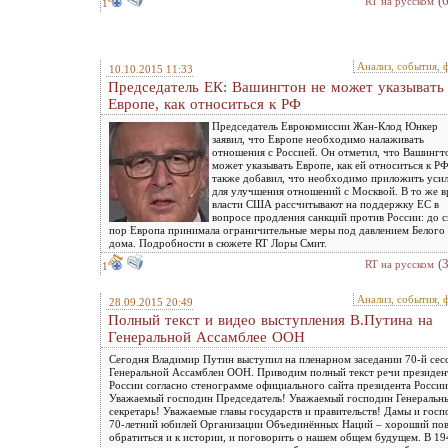
(
RT на русском
1
Анализ, события, 
10.10.2015 11:33
Председатель ЕК: Вашингтон не может указывать
Европе, как относиться к РФ
Председатель Еврокомиссии Жан-Клод Юнкер
заявил, что Европе необходимо налаживать
отношения с Россией. Он отметил, что Вашингт
может указывать Европе, как ей относиться к РФ
также добавил, что необходимо приложить уси
для улучшения отношений с Москвой. В то же в
власти США рассчитывают на поддержку ЕС в
вопросе продления санкций против России: до 
пор Европа принимала ограничительные меры под давлением Белого
дома. Подробности в сюжете RT Лоры Смит.
(
RT на русском
1
Анализ, события, 
28.09.2015 20:49
Полный текст и видео выступления В.Путина на
Генеральной Ассамблее ООН
Сегодня Владимир Путин выступил на пленарном заседании 70-й сес
Генеральной Ассамблеи ООН. Приводим полный текст речи президен
России согласно стенограмме официального сайта президента России
Уважаемый господин Председатель! Уважаемый господин Генеральн
секретарь! Уважаемые главы государств и правительств! Дамы и госп
70-летний юбилей Организации Объединённых Наций – хороший по
обратиться и к истории, и поговорить о нашем общем будущем. В 19