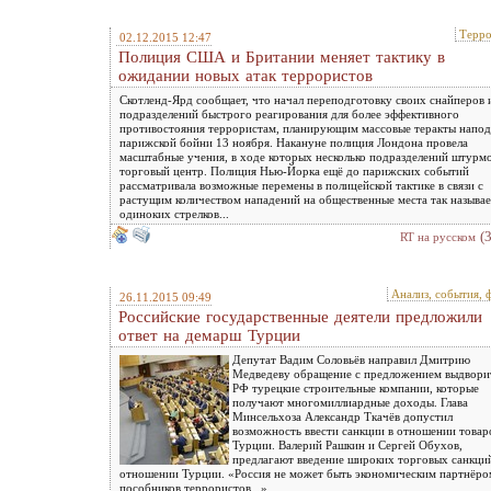
Терр
02.12.2015 12:47
Полиция США и Британии меняет тактику в
ожидании новых атак террористов
Скотленд-Ярд сообщает, что начал переподготовку своих снайперов 
подразделений быстрого реагирования для более эффективного
противостояния террористам, планирующим массовые теракты напо
парижской бойни 13 ноября. Накануне полиция Лондона провела
масштабные учения, в ходе которых несколько подразделений штурм
торговый центр. Полиция Нью-Йорка ещё до парижских событий
рассматривала возможные перемены в полицейской тактике в связи с
растущим количеством нападений на общественные места так называ
одиноких стрелков...
(
RT на русском
Анализ, события, 
26.11.2015 09:49
Российские государственные деятели предложили
ответ на демарш Турции
Депутат Вадим Соловьёв направил Дмитрию
Медведеву обращение с предложением выдвори
РФ турецкие строительные компании, которые
получают многомиллиардные доходы. Глава
Минсельхоза Александр Ткачёв допустил
возможность ввести санкции в отношении товар
Турции. Валерий Рашкин и Сергей Обухов,
предлагают введение широких торговых санкци
отношении Турции. «Россия не может быть экономическим партнёро
пособников террористов...»