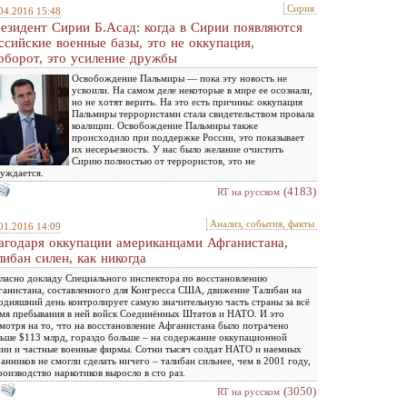
Сирия
04.2016 15:48
езидент Сирии Б.Асад: когда в Сирии появляются
ссийские военные базы, это не оккупация,
оборот, это усиление дружбы
Освобождение Пальмиры — пока эту новость не
усвоили. На самом деле некоторые в мире ее осознали,
но не хотят верить. На это есть причины: оккупация
Пальмиры террористами стала свидетельством провала
коалиции. Освобождение Пальмиры также
происходило при поддержке России, это показывает
их несерьезность. У нас было желание очистить
Сирию полностью от террористов, это не
уждается.
(4183)
RT на русском
Анализ, события, факты
01.2016 14:09
агодаря оккупации американцами Афганистана,
либан силен, как никогда
ласно докладу Специального инспектора по восстановлению
анистана, составленного для Конгресса США, движение Талибан на
одняшний день контролирует самую значительную часть страны за всё
мя пребывания в ней войск Соединённых Штатов и НАТО. И это
мотря на то, что на восстановление Афганистана было потрачено
ьше $113 млрд, гораздо больше – на содержание оккупационной
ии и частные военные фирмы. Сотни тысяч солдат НАТО и наемных
анников не смогли сделать ничего – талибан сильнее, чем в 2001 году,
роизводство наркотиков выросло в сто раз.
(3050)
RT на русском