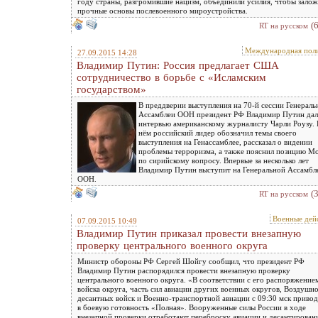
году страны, разгромившие нацизм, объединили усилия, чтобы зало
прочные основы послевоенного мироустройства.
(
RT на русском
Международная пол
27.09.2015 14:28
Владимир Путин: Россия предлагает США
сотрудничество в борьбе с «Исламским
государством»
В преддверии выступления на 70-й сессии Генераль
Ассамблеи ООН президент РФ Владимир Путин дал
интервью американскому журналисту Чарли Роузу. 
нём российский лидер обозначил темы своего
выступления на Генассамблее, рассказал о видении
проблемы терроризма, а также пояснил позицию М
по сирийскому вопросу. Впервые за несколько лет
Владимир Путин выступит на Генеральной Ассамбл
ООН.
(
RT на русском
Военные дей
07.09.2015 10:49
Владимир Путин приказал провести внезапную
проверку центрального военного округа
Министр обороны РФ Сергей Шойгу сообщил, что президент РФ
Владимир Путин распорядился провести внезапную проверку
центрального военного округа. «В соответствии с его распоряжение
войска округа, часть сил авиации других военных округов, Воздушно
десантных войск и Военно-транспортной авиации с 09:30 мск привод
в боевую готовность «Полная». Вооруженные силы России в ходе
внезапной проверки отработают переброску авиации и десантирован