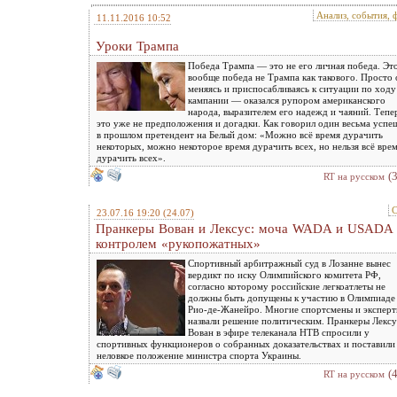
Анализ, события, 
11.11.2016 10:52
Уроки Трампа
Победа Трампа — это не его личная победа. Эт
вообще победа не Трампа как такового. Просто
меняясь и приспосабливаясь к ситуации по ходу
кампании — оказался рупором американского
народа, выразителем его надежд и чаяний. Тепе
это уже не предположения и догадки. Как говорил один весьма усп
в прошлом претендент на Белый дом: «Можно всё время дурачить
некоторых, можно некоторое время дурачить всех, но нельзя всё вре
дурачить всех».
(
RT на русском
С
23.07.16 19:20
(24.07)
Пранкеры Вован и Лексус: моча WADA и USADA
контролем «рукопожатных»
Спортивный арбитражный суд в Лозанне вынес
вердикт по иску Олимпийского комитета РФ,
согласно которому российские легкоатлеты не
должны быть допущены к участию в Олимпиаде
Рио-де-Жанейро. Многие спортсмены и экспер
назвали решение политическим. Пранкеры Лексу
Вован в эфире телеканала НТВ спросили у
спортивных функционеров о собранных доказательствах и поставили
неловкое положение министра спорта Украины.
(
RT на русском