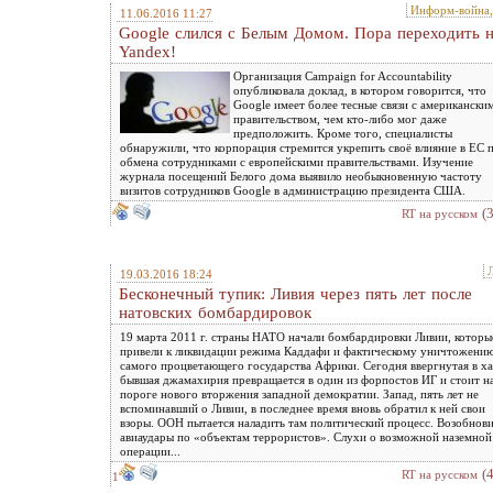
Информ-война
11.06.2016 11:27
Google слился с Белым Домом. Пора переходить 
Yandex!
Организация Campaign for Accountability
опубликовала доклад, в котором говорится, что
Google имеет более тесные связи с американски
правительством, чем кто-либо мог даже
предположить. Кроме того, специалисты
обнаружили, что корпорация стремится укрепить своё влияние в ЕС 
обмена сотрудниками с европейскими правительствами. Изучение
журнала посещений Белого дома выявило необыкновенную частоту
визитов сотрудников Google в администрацию президента США.
(
RT на русском
19.03.2016 18:24
Бесконечный тупик: Ливия через пять лет после
натовских бомбардировок
19 марта 2011 г. страны НАТО начали бомбардировки Ливии, которы
привели к ликвидации режима Каддафи и фактическому уничтожени
самого процветающего государства Африки. Сегодня ввергнутая в х
бывшая джамахирия превращается в один из форпостов ИГ и стоит н
пороге нового вторжения западной демократии. Запад, пять лет не
вспоминавший о Ливии, в последнее время вновь обратил к ней свои
взоры. ООН пытается наладить там политический процесс. Возобнов
авиаудары по «объектам террористов». Слухи о возможной наземной
операции...
(
RT на русском
1