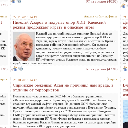
тер
(4030)
RT на русском
3125)
факты
Анализ, события, факты
22.11.2015 14:19
21.
П
Николай Азаров о подрыве опор ЛЭП: Киевский
Дв
режим продолжает играть в опасные игры
до
в
Бывший украинский премьер-министр Николай Азаров
Два
назвал террористическим актом подрыв опор ЛЭП на
про
иний
Украине, в результате чего оказались обесточены Крым и
под
овета
несколько районов Херсонской области. Он выразил
зак
 RT,
удивление, почему киевские власти радуются беде
вла
а
мирных жителей и предположил, что будет, если Россия
реф
акую
вдруг прекратит поставки энергоносителей на Украину.
зав
RT публикует статью бывшего главы правительства страны
Дон
в рубрике «Личное мнение».
зас
4136)
(4230)
RT на русском
4
1
ирия
Сирия
25.10.2015 14:47
23.
Сирийские беженцы: Асад не причинил нам вреда, в
Вл
отличие от террористов
со
жи
лёса
После начала ударов авиации ВКС РФ по объектам группировки
мии
«Исламское государство» в Сирию вернулись более 800 тыс. беженцев,
вых,
сообщил верховный муфтий страны. По данным ООН, большинство
ищущих убежища сирийских граждан отправляется в Иорданию, Турцию,
Ирак и Ливан, где их количество уже 25% населения страны. Западные
дной
СМИ упорно называют действия Башара Асада главной причиной бегства
людей. Корреспондент RT Лиззи Филан побывала в нескольких лагерях
беженцев в долине Бекаа в Ливане и выяснила, что на самом деле сирийцы
бегут от боевиков ИГ и других группировок.