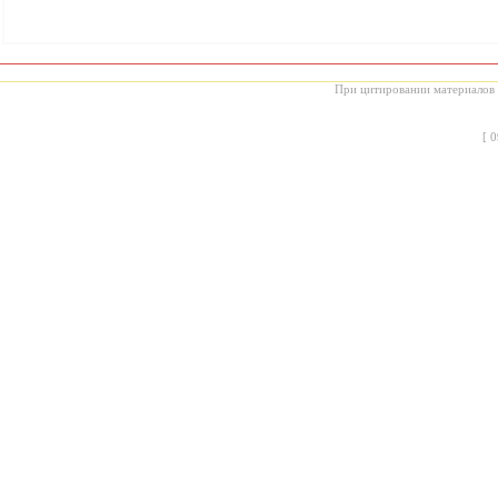
При цитировании материалов с
[
0