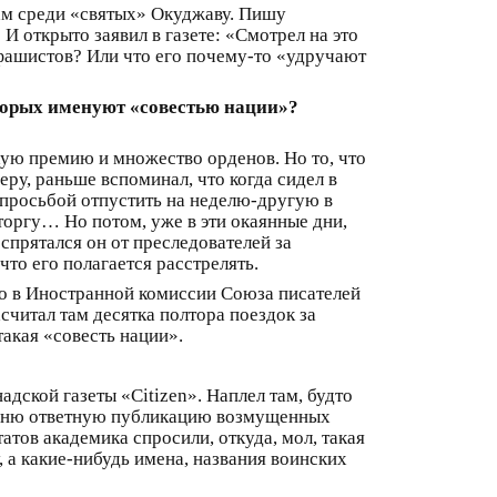
ам среди «святых» Окуджаву. Пишу
И открыто заявил в газете: «Смотрел на это
фашистов? Или что его почему-то «удручают
оторых именуют «совестью нации»?
кую премию и множество орденов. Но то, что
ру, раньше вспоминал, что когда сидел в
с просьбой отпустить на неделю-другую в
аторгу… Но потом, уже в эти окаянные дни,
спрятался он от преследователей за
что его полагается расстрелять.
 Но в Иностранной комиссии Союза писателей
считал там десятка полтора поездок за
такая «совесть нации».
дской газеты «Сitizen». Наплел там, будто
помню ответную публикацию возмущенных
тов академика спросили, откуда, мол, такая
 а какие-нибудь имена, названия воинских