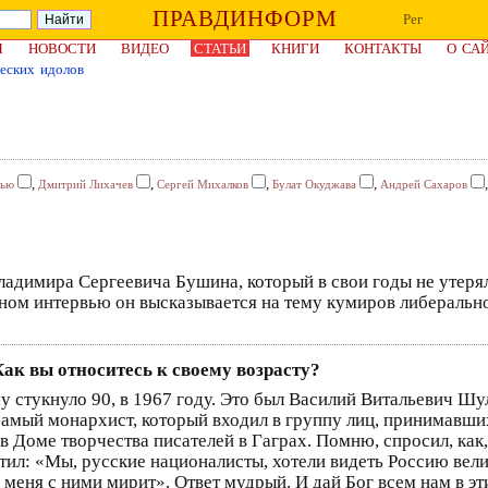
ПРАВДИНФОРМ
Рег
Я
НОВОСТИ
ВИДЕО
СТАТЬИ
КНИГИ
КОНТАКТЫ
О СА
еских идолов
,
,
,
,
вью
Дмитрий Лихачев
Сергей Михалков
Булат Окуджава
Андрей Сахаров
адимира Сергеевича Бушина, который в свои годы не утеря
ном интервью он высказывается на тему кумиров либеральн
ак вы относитесь к своему возрасту?
у стукнуло 90, в 1967 году. Это был Василий Витальевич Шу
самый монархист, который входил в группу лиц, принимавши
в Доме творчества писателей в Гаграх. Помню, спросил, как,
ил: «Мы, русские националисты, хотели видеть Россию вели
о меня с ними мирит». Ответ мудрый. И дай Бог всем нам в эт