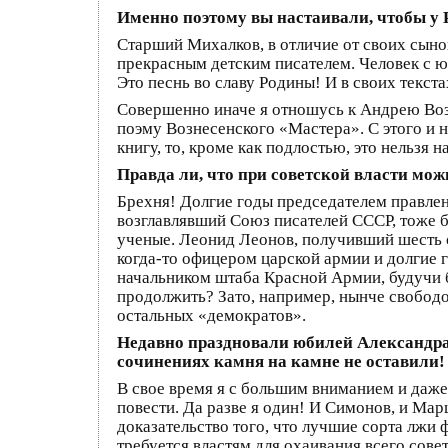
Именно поэтому вы настаивали, чтобы у
Старший Михалков, в отличие от своих сыно
прекрасным детским писателем. Человек с юм
Это песнь во славу Родины! И в своих текст
Совершенно иначе я отношусь к Андрею Воз
поэму Вознесенского «Мастера». С этого и на
книгу, то, кроме как подлостью, это нельзя на
Правда ли, что при советской власти мож
Брехня! Долгие годы председателем правле
возглавлявший Союз писателей СССР, тоже б
ученые. Леонид Леонов, получивший шесть 
когда-то офицером царской армии и долгие
начальником штаба Красной Армии, будучи 
продолжить? Зато, например, нынче свобод
остальных «демократов».
Недавно праздновали юбилей Александра С
сочинениях камня на камне не оставили
В свое время я с большим вниманием и даже
повести. Да разве я один! И Симонов, и М
доказательство того, что лучшие сорта лжи
требуется властям для охаивания всего сове