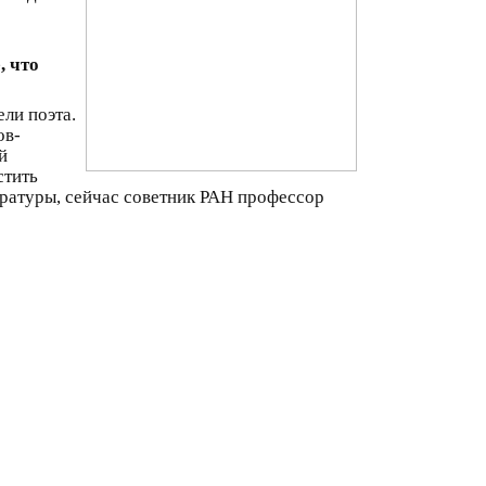
, что
ели поэта.
ов-
й
стить
ратуры, сейчас советник РАН профессор