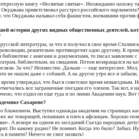
нтересную книгу «Несвятые святые». Неожиданно нахожу т
о Окуджава приветствовал расстрел российского парламента? 
у, что Окуджава называл себя фашистом, воевавшим против 
ашей истории других видных общественных деятелей, к
?
русской литературы, за что и получил в свое время Сталинс
рреволюции, решительно противоречит одно другому. К приме
 библиотеке с книгами и документами, то писал заявление 
театрам, библиотекам, на свидания. Потом возвращался на к
реляли. За что? Неизвестно. Дальше — еще интереснее. Мол, 
то не нашли даже с собакой. А на другое утро все и забыли, 
се время утверждал, что был в советское время невыездным.
мечались все заграничные поездки его членов. Так вот, я на
ено, что ездил он еще туда и по линии Академии наук. Вот 
кадемике Сахарове?
 о блаженном. Выступил однажды академик на страницах кана
воих же товарищей, попавших в плен к афганцам. Хорошо 
и». А вскоре на одном из заседаний Съезда народных депута
т. По какому радио? Не помнит. Когда это было? Забыл. Ну,
ь в памяти? Ничего не смог назвать!