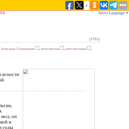
2
ЙТЕ
Select Language
▼
(3793)
,
,
,
,
Александр Солженицын
антисоветизм
интеллигенция
л ясности
ой
льгин,
х
 мол, он
кой и
и годы