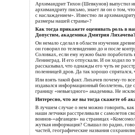
Архимандрит Тихон (Шевкунов) выпустил и
архимандриту письмо, знает ли он о том, чт
с наслаждением». Известно ли архимандрит
размеры нашей страны»?
Как тогда прикажете оценивать роль в н
Допустим, академика Дмитрия Лихачева
Он немало сделал в области изучения древне
он говорил по телевидению до и после конт
Соловках, если ему нужно было поработать в
Ленинград. И его отпускали. И он ходил по 
рассказывал, что однажды его чуть не расст
поленницей дров. Да так хорошо спрятался, ч
Или взять такой факт. Лихачев почему-то в
издавался информационный бюллетень, где от
границу «невыездного» академика. Не исключ
Интересно, что же вы тогда скажете об а
В лучшем случае о нем можно говорить, как
наши летчики расстреливали с самолетов с
воинов-«афганцев» на страницах «Комсомолк
жуткая информация? Слышал по радио, говори
частей, географические названия сохранилис