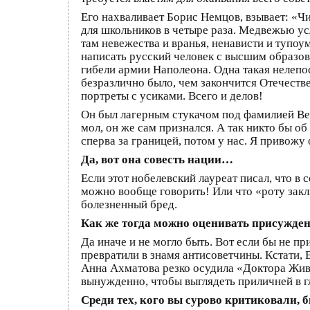
Его нахваливает Борис Немцов, взывает: «Ч
для школьников в четыре раза. Медвежью ус
там невежества и вранья, ненависти и тупоу
написать русский человек с высшим образов
гибели армии Наполеона. Одна такая нелепос
безразлично было, чем закончится Отечестве
портреты с усиками. Всего и делов!
Он был лагерным стукачом под фамилией Ветр
мол, он же сам признался. А так никто бы о
сперва за границей, потом у нас. Я привожу
Да, вот она совесть нации…
Если этот нобелевский лауреат писал, что 
можно вообще говорить! Или что «роту закл
болезненный бред.
Как же тогда можно оценивать присужде
Да иначе и не могло быть. Вот если бы не п
превратили в знамя антисоветчины. Кстати,
Анна Ахматова резко осудила «Доктора Жив
вынужденно, чтобы выглядеть приличней в г
Среди тех, кого вы сурово критиковали, 