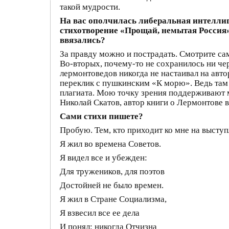
такой мудрости.
На вас ополчилась либеральная интеллиг
стихотворение «Прощай, немытая Россия»
ввязались?
За правду можно и пострадать. Смотрите сам
Во-вторых, почему-то не сохранилось ни че
лермонтоведов никогда не настаивал на ав
переклик с пушкинским «К морю». Ведь там
плагиата. Мою точку зрения поддерживают 
Николай Скатов, автор книги о Лермонтове
Сами стихи пишете?
Пробую. Тем, кто приходит ко мне на выступ
Я жил во времена Советов.
Я видел все и убежден:
Для тружеников, для поэтов
Достойней не было времен.
Я жил в Стране Социализма,
Я взвесил все ее дела
И понял: никогда Отчизна