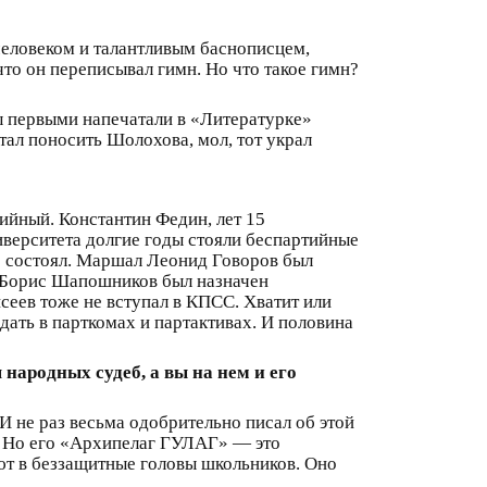
человеком и талантливым баснописцем,
то он переписывал гимн. Но что такое гимн?
 первыми напечатали в «Литературке»
стал поносить Шолохова, мол, тот украл
йный. Константин Федин, лет 15
иверситета долгие годы стояли беспартийные
е состоял. Маршал Леонид Говоров был
л Борис Шапошников был назначен
еев тоже не вступал в КПСС. Хватит или
ать в парткомах и партактивах. И половина
народных судеб, а вы на нем и его
И не раз весьма одобрительно писал об этой
. Но его «Архипелаг ГУЛАГ» — это
ют в беззащитные головы школьников. Оно