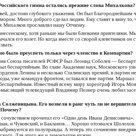
 Российского гимна остались прежние слова Михалкова?
вей, достоин глубокого уважения. Он был благороднейшим 
ором. Много доброго сделал людям. Ему ставят в вину то, ч
ах Михалков прославлял нашу Отчизну.
несенскому, хотя раньше мы были близкими приятелями. Мы
чался его взлет. Но когда вместе со сворой клеветников он 
звать.
но было преуспеть только через членство в Компартии?
ния Союза писателей РСФСР был Леонид Соболев — беспарти
ыл беспартийным. Во главе Академии наук, Московского ун
орденов Ленина и несколько Сталинских премий, в партии н
 годы, уже командуя фронтом, оставался вне партии. Марша
беспартийным. Известный всему миру хореограф Игорь Моис
омыслящий телеведущий Владимир Познер очень любил засед
олженицына. Его возвели в ранг чуть ли не вершителя 
! Почему?
 сочувствием прочитал его «Один день Ивана Денисовича». 
аршак, и Чуковский, и Бакланов… Хорошо отозвался Шолохов
 фабрикуются из полуправды. А теперь это сочинение внедря
тского. Для этого же и демократам нужно.