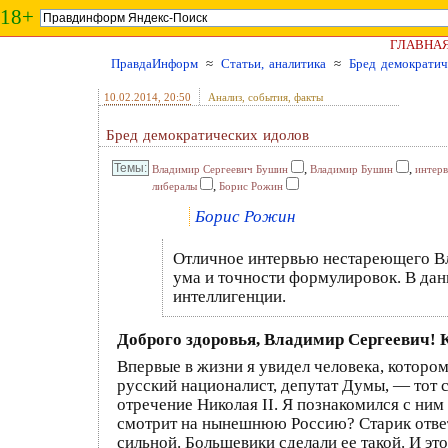
18+
ГЛАВНА
ПравдаИнформ
≈
Статьи, аналитика
≈
Бред демократич
10.02.2014
, 20:50
Анализ, события, факты
Бред демократических идолов
,
,
Владимир Сергеевич Бушин
Владимир Бушин
интер
,
либералы
Борис Рожин
Борис Рожин
Отличное интервью нестареющего Вл
ума и точности формулировок. В дан
интеллигенции.
Доброго здоровья, Владимир Сергеевич! К
Впервые в жизни я увидел человека, котором
русский националист, депутат Думы, — тот 
отречение Николая II. Я познакомился с ним 
смотрит на нынешнюю Россию? Старик ответ
сильной. Большевики сделали ее такой. И эт