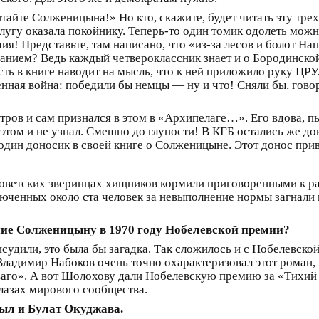
итайте Солженицына!» Но кто, скажите, будет читать эту тр
лугу оказала покойнику. Теперь-то один томик одолеть можн
мия! Представьте, там написано, что «из-за лесов и болот Н
анием? Ведь каждый четвероклассник знает и о Бородинской 
ть в книге наводит на мысль, что к ней приложило руку ЦРУ. 
нная война: победили бы немцы — ну и что! Сняли бы, гово
ов и сам признался в этом в «Архипелаге…». Его вдова, пыт
б этом и не узнал. Смешно до глупости! В КГБ остались же 
 один доносик в своей книге о Солженицыне. Этот донос при
в советских зверинцах хищников кормили приговоренными к 
юченных около ста человек за невыполнение нормы загнали 
ние Солженицыну в 1970 году Нобелевской премии?
рисудили, это была бы загадка. Так сложилось и с Нобелевск
 Владимир Набоков очень точно охарактеризовал этот роман,
аго». А вот Шолохову дали Нобелевскую премию за «Тихий Д
лазах мирового сообщества.
был и Булат Окуджава.