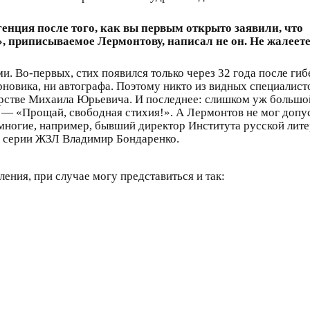
енция после того, как вы первым открыто заявили, что
, приписываемое Лермонтову, написал не он. Не жалеете
и. Во-первых, стих появился только через 32 года после гиб
рновика, ни автографа. Поэтому никто из видных специалист
торстве Михаила Юрьевича. И последнее: слишком уж большо
 — «Прощай, свободная стихия!». А Лермонтов не мог допу
многие, например, бывший директор Института русской лите
 в серии ЖЗЛ Владимир Бондаренко.
ления, при случае могу представиться и так: