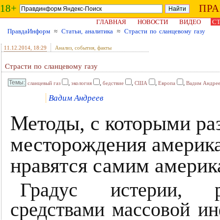
18+
ПР
ГЛАВНАЯ
НОВОСТИ
ВИДЕО
СТ
ПравдаИнформ
≈
Статьи, аналитика
≈
Страсти по сланцевому газу
11.12.2014
, 18:29
Анализ, события, факты
Страсти по сланцевому газу
,
,
,
,
,
сланцевый газ
экология
бедствие
США
Европа
Вадим Андре
Вадим Андреев
Методы, с которыми ра
месторождения америка
нравятся самим америк
Градус истерии, ра
средствами массовой и