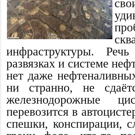
св
уди
пр
ск
инфраструктуры. Реч
развязках и системе неф
нет даже нефтеналивных
ни странно, не сдаёт
железнодорожные ц
перевозится в автоцистер
спешки, конспирации, с