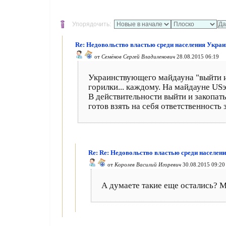
Упорядочить:
Re: Недовольство властью среди населения Украи
от
Семёнов Сергей Владиленович
28.08.2015 06:19
Украинствующего майдауна "выйти и
горилки... каждому. На майдауне US
В действительности выйти и закопат
готов взять на себя ответственность
Re: Re: Недовольство властью среди населен
от
Королев Василий Игоревич
30.08.2015 09:20
А думаете такие еще остались? М