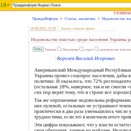
18+
ГЛАВНА
ПравдаИнформ
≈
Статьи, аналитика
≈
Недовольство вл
26.08.2015
, 15:30
Анализ, события, факты
Недовольство властью среди населения Украины р
,
,
,
Украина
Порошенко
опрос
недовольство властью
Королев Василий Игоревич
Американский Международный Республиканс
Украины провел соцопрос населения, дабы 
политике. И оказалось, что 72% респонденто
(остальные 28%, наверное, так и не смогли
сих пор верят тому, что в стране все хорошо)
Так же опрошенные недовольны реформами, 
них нулевой, остальных не устраивают тем
практически в два раза уменьшилось число 
трудностями, если это в конечном итоге при
Эти цифры показывают, что у власти остает
свои обещания, данные на майдане. Недовол