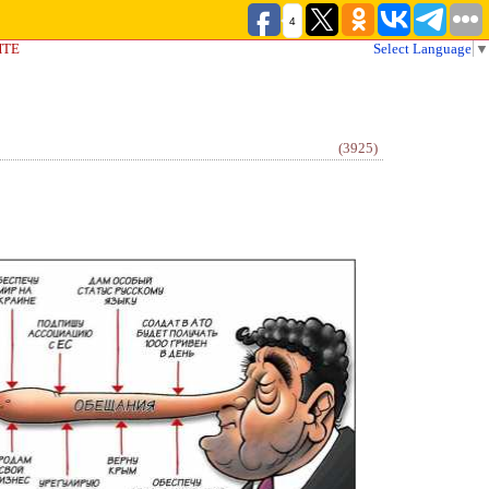
4
ЙТЕ
Select Language
▼
(3925)