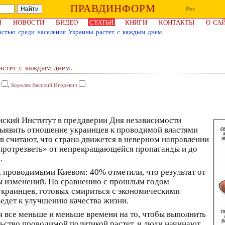
ПРАВДИНФОРМ
Рег
Я
НОВОСТИ
ВИДЕО
СТАТЬИ
КНИГИ
КОНТАКТЫ
О СА
астью среди населения Украины растет с каждым днем.
астет с каждым днем.
,
Королев Василий Игоревич
кий Институт в преддверии Дня независимости
выявить отношение украинцев к проводимой властями
в считают, что страна движется в неверном направлении
 «протрезветь» от непрекращающейся пропаганды и до
.
проводимыми Киевом: 40% отметили, что результат от
пы изменений. По сравнению с прошлым годом
украинцев, готовых смириться с экономическими
ведет к улучшению качества жизни.
ся все меньше и меньше времени на то, чтобы выполнить
ьство проводимой политикой растет, и люди начинают